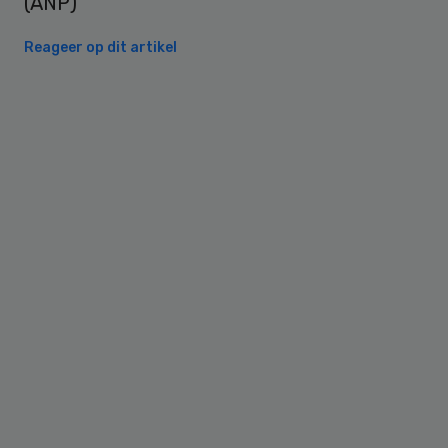
(ANP)
Reageer op dit artikel
Primary
Sidebar