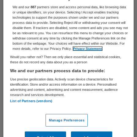
bespreekbaar
We and our
887
partners store and access personal data, like browsing data
or unique identifiers, on your device. Selecting I Accept enables tracking
Kindermishandeling is een gevoelig
technologies to support the purposes shown under we and our partners
process data to provide. Selecting Reject All or withdrawing your consent will
onderwerp. Personeelsleden weten nu
disable them. If trackers are disabled, some content and ads you see may not
be as relevant to you. You can resurface this menu to change your choices or
beter wat ze tegen de ouders moeten
withdraw consent at any time by clicking the Manage Preferences link on the
bottom of the webpage. Your choices will have effect within our Website. For
zeggen, aldus het
Medisch Centrum
more details, refer to our Privacy Policy.
Privacy Statement
Alkmaar
. ,,Door het protocol is de drempel
Would you rather not? Then we only place essential and statistical cookies,
these do not record any data about you as a person
lager geworden om vermoedens van
We and our partners process data to provide:
mishandeling te melden. Het onderwerp is
Use precise geolocation data. Actively scan device characteristics for
nu beter bespreekbaar”, voegde Tjeerd
identification. Store and/or access information on a device. Personalised
advertising and content, advertising and content measurement, audience
Rijpma van De Tjongerschans in
research and services development.
Heerenveen hieraan toe. ,,Het valt op dat
List of Partners (vendors)
wij nu ook kinderen ‘vangen’ die vaker op de
spoedeisende hulp komen met kleine
Manage Preferences
klachten, maar die wel verdacht zijn”, zei