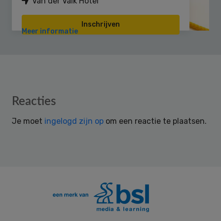
Van der Valk Hotel
Inschrijven
Meer informatie
Reader
Reacties
Interactions
Je moet
ingelogd zijn op
om een reactie te plaatsen.