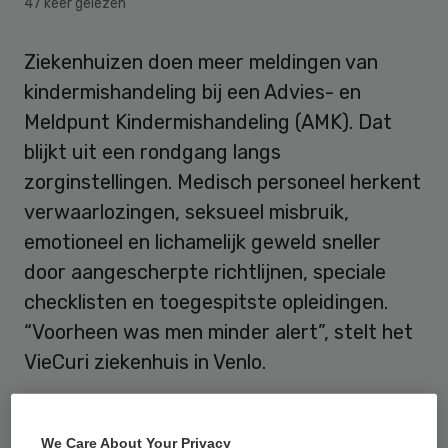
47 keer gelezen
Ziekenhuizen doen meer meldingen van
kindermishandeling bij een Advies- en
Meldpunt Kindermishandeling (AMK). Dat
blijkt uit een rondgang langs
zorginstellingen. Medisch personeel herkent
verwaarlozingen, seksueel misbruik,
emotioneel en lichamelijk geweld sneller
door aangescherpte richtlijnen, speciale
checklisten en toegespitste opleidingen.
“Voorheen was men minder alert”, stelt het
VieCuri ziekenhuis in Venlo.
Kindermishandeling beter
We Care About Your Privacy