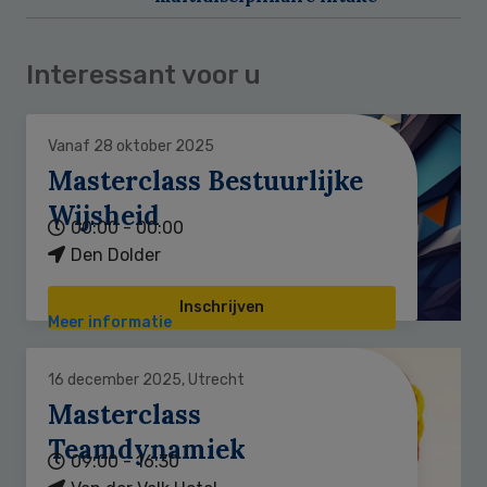
Interessant voor u
Vanaf 28 oktober 2025
Masterclass Bestuurlijke
Wijsheid
00:00 - 00:00
Den Dolder
Inschrijven
Meer informatie
16 december 2025, Utrecht
Masterclass
Teamdynamiek
09:00 - 16:30