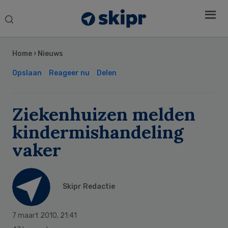
Search
this
Secondary
website
Sidebar
Home
›
Nieuws
Opslaan
Reageer nu
Delen
Ziekenhuizen melden
kindermishandeling
vaker
Skipr Redactie
7 maart 2010
,
21:41