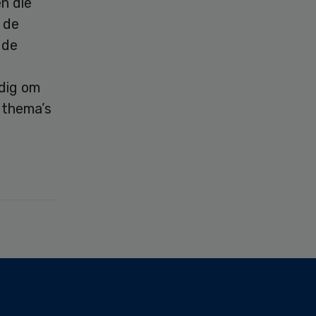
en die
 de
 de
dig om
 thema’s