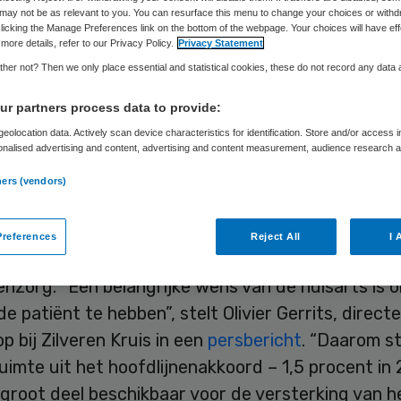
may not be as relevant to you. You can resurface this menu to change your choices or withd
licking the Manage Preferences link on the bottom of the webpage. Your choices will have eff
more details, refer to our Privacy Policy.
Privacy Statement
Skipr Redactie
16 oktober 2019
,
09:27
65 keer gelezen
her not? Then we only place essential and statistical cookies, these do not record any data
r partners process data to provide:
 Kruis heeft afspraken gemaakt met de Landelijke
eolocation data. Actively scan device characteristics for identification. Store and/or access 
onalised advertising and content, advertising and content measurement, audience research 
envereniging (LHV) en InEen, de belangenverenigi
.
ners (vendors)
 lijn. Dat heeft geresulteerd in een tweejarig con
 verzekeraar en huisartsen(-organisaties).
references
Reject All
I 
ken zijn een uitwerking van het hoofdlijnenakkoo
nzorg. “Een belangrijke wens van de huisarts is 
 de patiënt te hebben”, stelt Olivier Gerrits, direct
p bij Zilveren Kruis in een
persbericht
. “Daarom st
uimte uit het hoofdlijnenakkoord – 1,5 procent in
groot deel beschikbaar voor de versterking van h