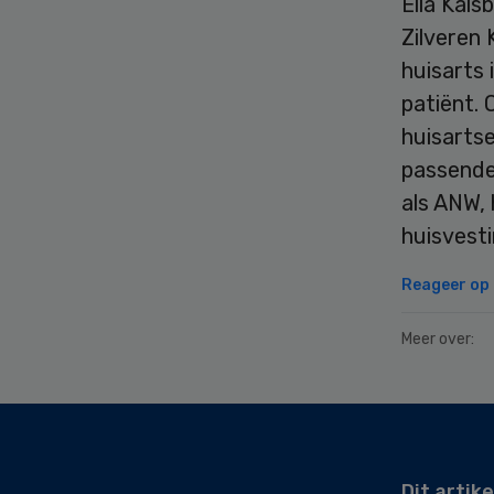
Ella Kals
Zilveren 
huisarts 
patiënt.
huisarts
passende
als ANW,
huisvesti
Reageer op d
Meer over:
Secondary
Sidebar
Dit artike