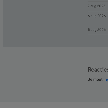
7 aug 2026
6 aug 2026
5 aug 2026
Reader
Reactie
Interactions
Je moet
in