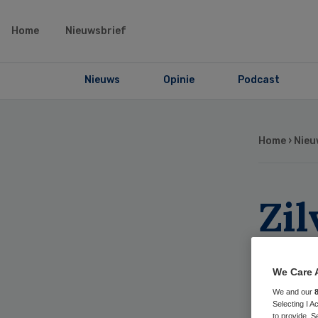
Home
Nieuwsbrief
Nieuws
Opinie
Podcast
Home
›
Nieu
Zi
af
We Care 
In
We and our
Selecting I 
to provide. S