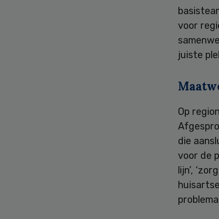
basisteam
voor regi
samenwerk
juiste pl
Maatwe
Op region
Afgesprok
die aansl
voor de p
lijn’, ‘z
huisarts
problemat