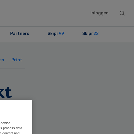
Searc
Inloggen
this
websit
Partners
Skipr
99
Skipr
22
Primary
Sidebar
en
Print
kt
 en
 device.
rs process data
me content and