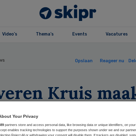
Video’s
Thema’s
Events
Vacatures
ws
Opslaan
Reageer nu
Del
lveren Kruis maa
spraken met LHV
About Your Privacy
Een
889
partners store and access personal data, like browsing data or unique identifiers, on your
Accept enables tracking technologies to support the purposes shown under we and our partne
electing Reject All or withdrawing your consent will disable them. If trackers are disabled, so