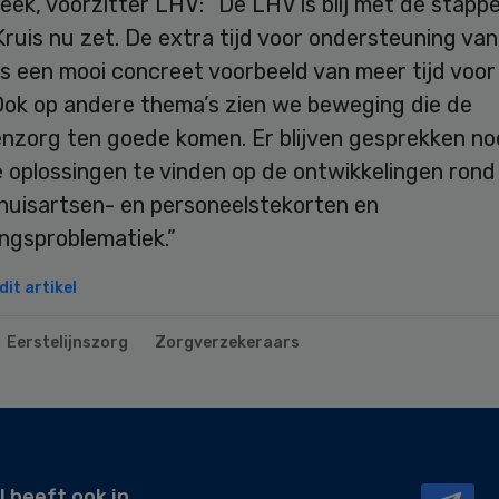
beek, voorzitter LHV: “De LHV is blij met de stapp
Kruis nu zet. De extra tijd voor ondersteuning van
is een mooi concreet voorbeeld van meer tijd voor
 Ook op andere thema’s zien we beweging die de
enzorg ten goede komen. Er blijven gesprekken no
 oplossingen te vinden op de ontwikkelingen rond
 huisartsen- en personeelstekorten en
ngsproblematiek.”
it artikel
Eerstelijnszorg
Zorgverzekeraars
l heeft ook in