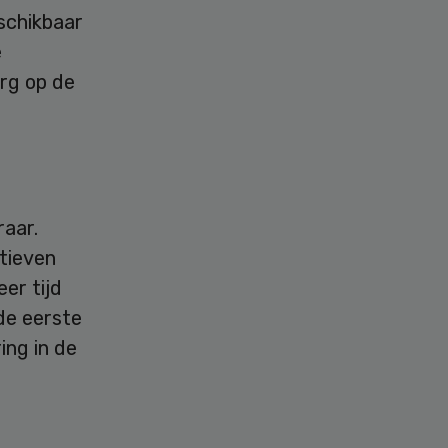
schikbaar
e
org op de
raar.
atieven
eer tijd
de eerste
ring in de