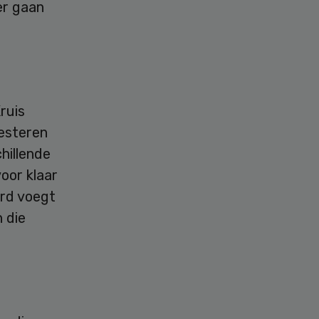
er gaan
ruis
vesteren
chillende
oor klaar
ord voegt
 die