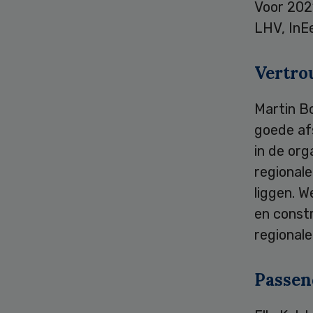
Voor 202
LHV, InEe
Vertr
Martin Bo
goede af
in de org
regionale
liggen. W
en constr
regionale
Passen