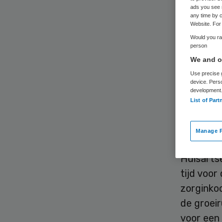
ads you see 
any time by c
Website. For 
Would you rat
person
We and ou
Zilveren
Use precise g
device. Pers
Huisarts
development
List of Part
de eerste
tussen de
Manage P
De afspra
Huisartse
tijd voor
zorginkoo
de groeir
voor een 