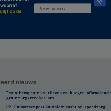
uwsbrief
Blijf op de
teerd nieuws
Fysiotherapeuten verliezen zaak tegen 'afbraaktarie
grote zorgverzekeraars
CZ: Huisartsenpost Zuidplein casht op ‘spoedzorg’