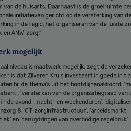
 van de huisarts. Daarnaast is de groeiruimte be
onale initiatieven gericht op de versterking van d
ing in de regio, het organiseren van de juiste z
ek en ANW-zorg.”
rk mogelijk
aal niveau is maatwerk mogelijk, zegt de verzeke
en is dat Zilveren Kruis investeert in goede initi
uiten bij de thema’s uit het hoofdlijnenakkoord: ‘m
atiënt’, ’versterken van de organisatiegraad van 
org in de avond-, nacht- en weekenduren’, ‘digitalise
enzorg & ICT-zorginfrastructuur’, ‘arbeidsmarkt
iek’ en ‘terugdringen van overbodige regeldruk’.