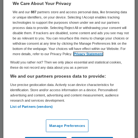
4090 keer gelezen
We Care About Your Privacy
We and our
887
partners store and access personal data, like browsing data
Voor de meeste veranderingen in IZA is de
or unique identifiers, on your device. Selecting I Accept enables tracking
val van het kabinet niet van invloed, laat
technologies to support the purposes shown under we and our partners
process data to provide. Selecting Reject All or withdrawing your consent will
zorgverzekeraar Zilveren Kruis weten.
disable them. If trackers are disabled, some content and ads you see may not
be as relevant to you. You can resurface this menu to change your choices or
withdraw consent at any time by clicking the Manage Preferences link on the
bottom of the webpage. Your choices will have effect within our Website. For
“Voor alle regio’s is inmiddels in kaart
more details, refer to our Privacy Policy.
Privacy Statement
Would you rather not? Then we only place essential and statistical cookies,
gebracht welke doelgroepen en welke zorg
these do not record any data about you as a person
het meest urgent zijn.” Eind dit jaar
We and our partners process data to provide:
verwacht Zilveren Kruis de eerste plannen
Use precise geolocation data. Actively scan device characteristics for
identification. Store and/or access information on a device. Personalised
te kunnen laten zien hóe de zorg
advertising and content, advertising and content measurement, audience
verandert.”
research and services development.
List of Partners (vendors)
“Daarna kunnen de veranderingen echt
worden doorgevoerd. Voor al die zaken
Manage Preferences
hoeven we niet te wachten op een nieuw