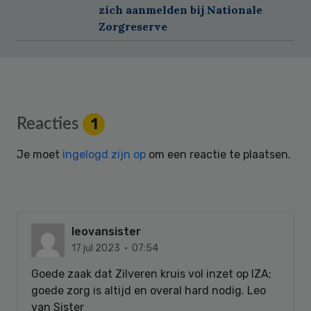
zich aanmelden bij Nationale
Zorgreserve
Reader
Reacties
1
Interactions
Je moet
ingelogd zijn op
om een reactie te plaatsen.
leovansister
17 jul 2023 · 07:54
Goede zaak dat Zilveren kruis vol inzet op IZA;
goede zorg is altijd en overal hard nodig. Leo
van Sister