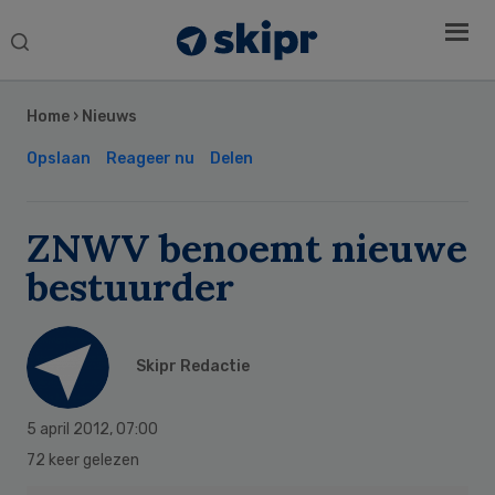
Search
this
Secondary
website
Sidebar
Home
›
Nieuws
Opslaan
Reageer nu
Delen
ZNWV benoemt nieuwe
bestuurder
Skipr Redactie
5 april 2012
,
07:00
72 keer gelezen