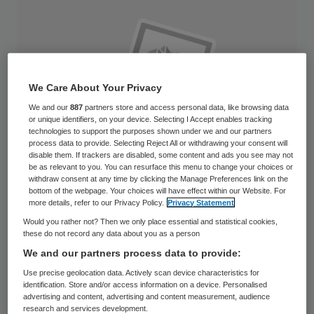
We Care About Your Privacy
We and our
887
partners store and access personal data, like browsing data
or unique identifiers, on your device. Selecting I Accept enables tracking
technologies to support the purposes shown under we and our partners
process data to provide. Selecting Reject All or withdrawing your consent will
disable them. If trackers are disabled, some content and ads you see may not
be as relevant to you. You can resurface this menu to change your choices or
withdraw consent at any time by clicking the Manage Preferences link on the
bottom of the webpage. Your choices will have effect within our Website. For
more details, refer to our Privacy Policy.
Privacy Statement
Would you rather not? Then we only place essential and statistical cookies,
Margreeth Kasper-de Kroon wordt op 1 hun
these do not record any data about you as a person
bestuurder van de Zorggroep Noord West
We and our partners process data to provide:
Veluwe (ZNWV). Ze volgt Rinus van den
Use precise geolocation data. Actively scan device characteristics for
identification. Store and/or access information on a device. Personalised
Berge op, die op 1 juli 2012 uit dienst treedt.
advertising and content, advertising and content measurement, audience
research and services development.