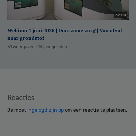
32:08
Webinar 1 juni 2026 | Duurzame zorg | Van afval
naar grondstof
31 weergaven
· 14 jaar geleden
Reader
Reacties
Interactions
Je moet
ingelogd zijn op
om een reactie te plaatsen.