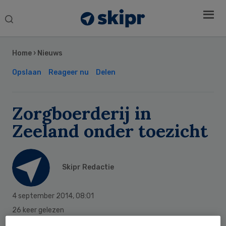
Search
this
Secondary
website
Sidebar
Home
›
Nieuws
Opslaan
Reageer nu
Delen
Zorgboerderij in
Zeeland onder toezicht
Skipr Redactie
4 september 2014
,
08:01
26 keer gelezen