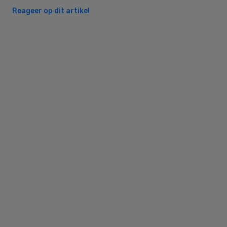
Reageer op dit artikel
Primary
Sidebar