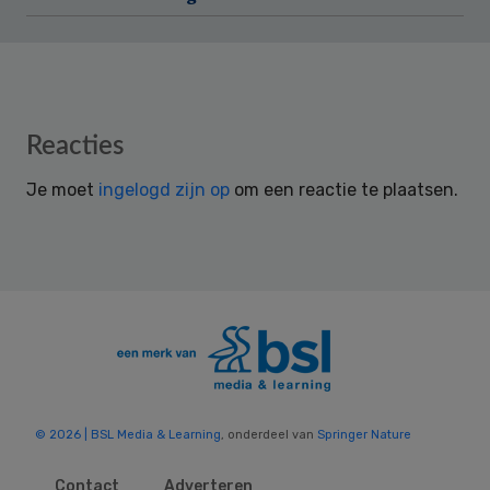
Reader
Reacties
Interactions
Je moet
ingelogd zijn op
om een reactie te plaatsen.
© 2026 | BSL Media & Learning
, onderdeel van
Springer Nature
Contact
Adverteren