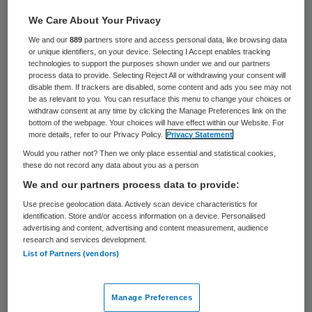
Zorg- en Speelboerderij De Hosvazze in
We Care About Your Privacy
Lewedorp (Zeeland) staat onder
We and our
889
partners store and access personal data, like browsing data
or unique identifiers, on your device. Selecting I Accept enables tracking
verscherpt toezicht. De Inspectie voor de
technologies to support the purposes shown under we and our partners
process data to provide. Selecting Reject All or withdrawing your consent will
Gezondheidszorg (IGZ) zag er structurele
disable them. If trackers are disabled, some content and ads you see may not
tekortkomingen in de zorg. Verbeteringen
be as relevant to you. You can resurface this menu to change your choices or
withdraw consent at any time by clicking the Manage Preferences link on the
laten te lang op zich wachten. De inspectie
bottom of the webpage. Your choices will have effect within our Website. For
more details, refer to our Privacy Policy.
Privacy Statement
blijft de instelling onaangekondigd
Would you rather not? Then we only place essential and statistical cookies,
bezoeken, meldt ze donderdag.
these do not record any data about you as a person
We and our partners process data to provide:
De Hosvazze is een kleinschalige zorg- en
Use precise geolocation data. Actively scan device characteristics for
identification. Store and/or access information on a device. Personalised
speelboerderij die dagopvang biedt aan
advertising and content, advertising and content measurement, audience
cliënten van alle leeftijden met een
research and services development.
List of Partners (vendors)
verstandelijke, lichamelijke of zintuiglijke
beperking.
Manage Preferences