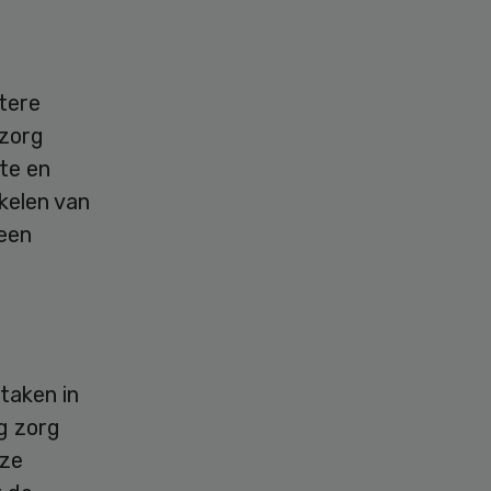
ntere
 zorg
te en
kelen van
 een
taken in
g zorg
jze