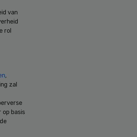
eid van
verheid
 rol
en
,
ng zal
perverse
r op basis
 de