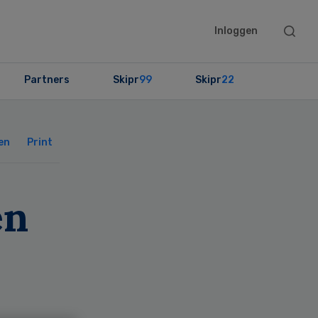
Searc
Inloggen
this
websit
Partners
Skipr
99
Skipr
22
Primary
Sidebar
en
Print
en