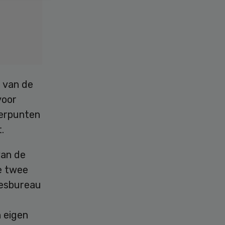
 van de
voor
eerpunten
.
van de
e twee
viesbureau
 eigen