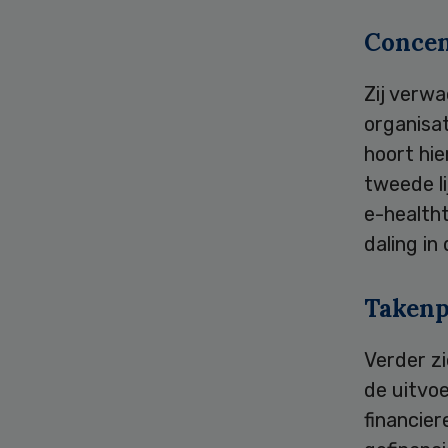
Concen
Zij verwa
organisat
hoort hie
tweede li
e-healtht
daling in
Takenp
Verder zi
de uitvo
financier