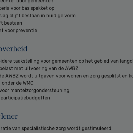
 echter door gemeenten
iteria voor basispakket op
lag blijft bestaan in huidige vorm
ft bestaan
t voor preventie
overheid
idere taakstelling voor gemeenten op het gebied van langd
belast met uitvoering van de AWBZ
de AWBZ wordt uitgaven voor wonen en zorg gesplitst en k
en onder de WMO
voor mantelzorgondersteuning
 participatiebudgetten
lener
atie van specialistische zorg wordt gestimuleerd