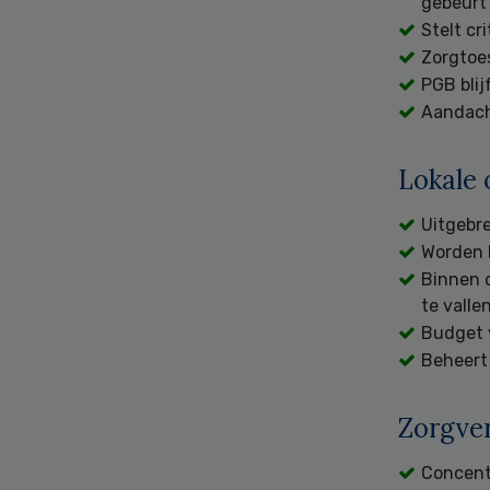
gebeurt
Stelt cr
Zorgtoes
PGB blij
Aandach
Lokale 
Uitgebre
Worden 
Binnen 
te vall
Budget 
Beheert
Zorgver
Concentr