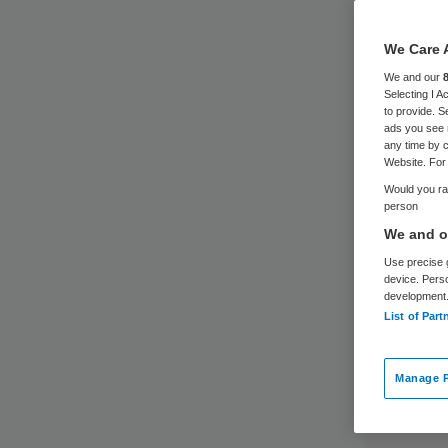
We Care 
We and our
Selecting I 
to provide. S
ads you see 
any time by c
Website. For 
Would you rat
person
We and ou
Use precise g
device. Pers
development
List of Part
Manage P