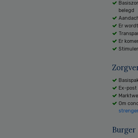
Basiszor
belegd
Aandach
Er wordt
Transpa
Er komen
Stimule
Zorgve
Basispak
Ex-post 
Marktwer
Om concu
strenge
Burger