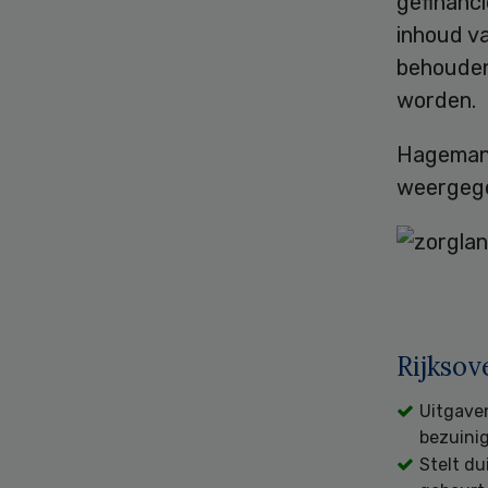
gefinanci
inhoud va
behouden.
worden.
Hageman 
weergeg
Rijksov
Uitgave
bezuini
Stelt du