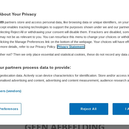
About Your Privacy
Ingrid Grutters
14 september 2012
,
12:03
127 keer geleze
889
partners store and access personal data, like browsing data or unique identifiers, on your
Accept enables tracking technologies to support the purposes shown under we and our partne
electing Reject All or withdrawing your consent will disable them. If trackers are disabled, so
may not be as relevant to you. You can resurface this menu to change your choices or withd
licking the Manage Preferences link on the bottom of the webpage. Your choices will have eff
more details, refer to our Privacy Policy.
Privacy Statement
her not? Then we only place essential and statistical cookies, these do not record any data
r partners process data to provide:
eolocation data. Actively scan device characteristics for identification. Store and/or access 
onalised advertising and content, advertising and content measurement, audience research 
.
ners (vendors)
references
Reject All
I 