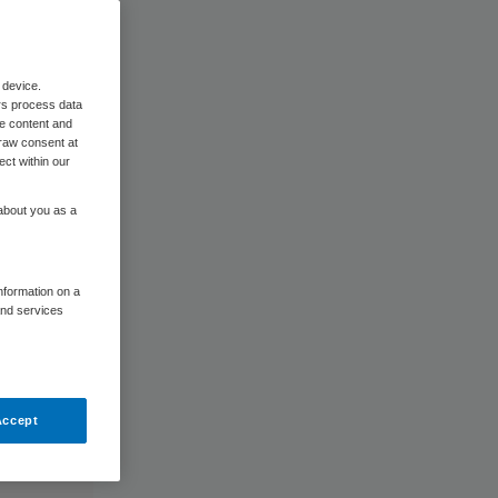
n
 device.
rs process data
me content and
raw consent at
ect within our
 about you as a
information on a
and services
Accept