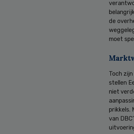
verantwoo
belangrij
de overhe
weggeleg
moet spel
Markt
Toch zijn
stellen 
niet verd
aanpassi
prikkels.
van DBC’s
uitvoerin