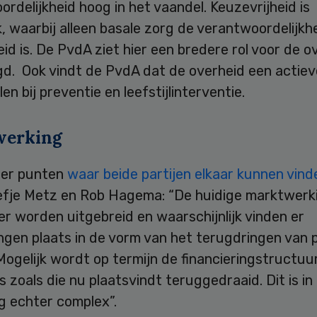
rdelijkheid hoog in het vaandel. Keuzevrijheid is
k, waarbij alleen basale zorg de verantwoordelijkh
id is. De PvdA ziet hier een bredere rol voor de o
d. Ook vindt de PvdA dat de overheid een actieve
en bij preventie en leefstijlinterventie.
werking
 er punten
waar beide partijen elkaar kunnen vind
Eefje Metz en Rob Hagema: “De huidige marktwerki
er worden uitgebreid en waarschijnlijk vinden er
ngen plaats in de vorm van het terugdringen van 
 Mogelijk wordt op termijn de financieringstructuu
 zoals die nu plaatsvindt teruggedraaid. Dit is in
g echter complex”.