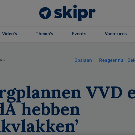
Video’s
Thema’s
Events
Vacatures
ws
Opslaan
Reageer nu
Del
orgplannen VVD 
dA hebben
akvlakken’