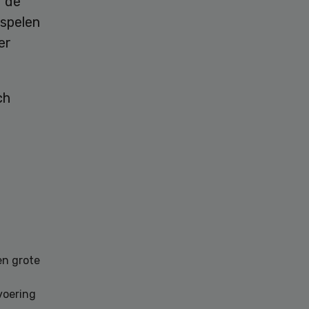
r de
 spelen
er
ch
en grote
voering