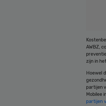
Kostenbe
AWBZ, co
preventi
zijn in h
Hoewel d
gezondhe
partijen 
Mobilee i
partijen 