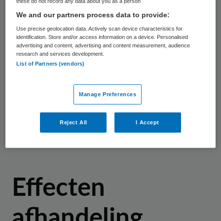
these do not record any data about you as a person
weinig effect louter de uitkomst van de
We and our partners process data to provide:
klachtafhandeling te verbeteren. “Ze
Use precise geolocation data. Actively scan device characteristics for
identification. Store and/or access information on a device. Personalised
moeten klanten vriendelijk te woord staan
advertising and content, advertising and content measurement, audience
en snel reageren. Zorgverzekeraars lijken
research and services development.
List of Partners (vendors)
op dit moment nog vooral bezig klanten te
werven en zetten minder in op
Manage Preferences
klantenbinding”, zegt NIVEL-onderzoeker
Sonja Wendel. “Tevreden klanten blijven bij
Reject All
I Accept
hun zorgverzekeraar.”
Effecten
afhandeling