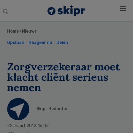
Search
this
Secondary
website
Sidebar
Home
›
Nieuws
Opslaan
Reageer nu
Delen
Zorgverzekeraar moet
klacht cliënt serieus
nemen
Skipr Redactie
22 maart 2012
,
16:02