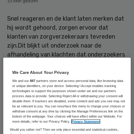
33 keer gelezen
Snel reageren en de klant laten merken dat
hij wordt gehoord, zorgen ervoor dat
klanten van zorgverzekeraars tevreden
zijn.Dit blijkt uit onderzoek naar de
afhandeling van klachten dat onderzoekers
van het NIVEL en de Open Universiteit
publiceren in BMC Health Services
We Care About Your Privacy
Research.
We and our
887
partners store and access personal data, like browsing data
or unique identifiers, on your device. Selecting I Accept enables tracking
technologies to support the purposes shown under we and our partners
Zorgverzekeraars die willen dat hun klanten
process data to provide. Selecting Reject All or withdrawing your consent will
disable them. If trackers are disabled, some content and ads you see may not
tevreden zijn, kunnen er beter voor zorgen
be as relevant to you. You can resurface this menu to change your choices or
withdraw consent at any time by clicking the Manage Preferences link on the
dat ze hun klanten laten zien dat ze
bottom of the webpage. Your choices will have effect within our Website. For
more details, refer to our Privacy Policy.
Privacy Statement
worden gehoord. Voor de algemene
Would you rather not? Then we only place essential and statistical cookies,
tevredenheid met het bedrijf heeft het