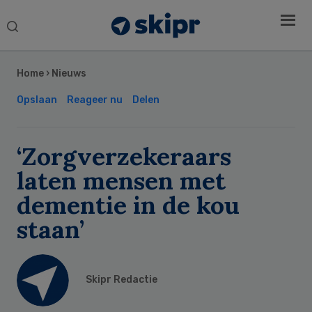
Search
this
Secondary
website
Sidebar
Home
›
Nieuws
Opslaan
Reageer nu
Delen
‘Zorgverzekeraars
laten mensen met
dementie in de kou
staan’
Skipr Redactie