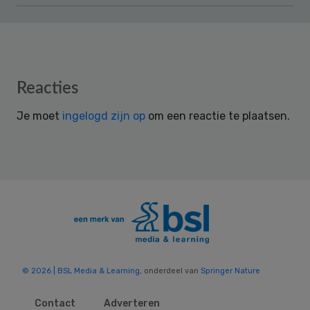
Reader
Reacties
Interactions
Je moet
ingelogd zijn op
om een reactie te plaatsen.
© 2026 | BSL Media & Learning
, onderdeel van
Springer Nature
Contact
Adverteren