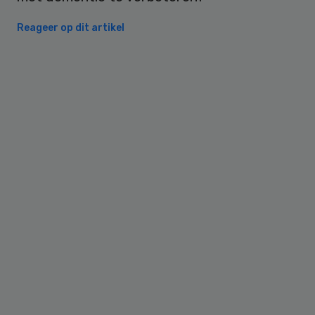
Reageer op dit artikel
Primary
Sidebar