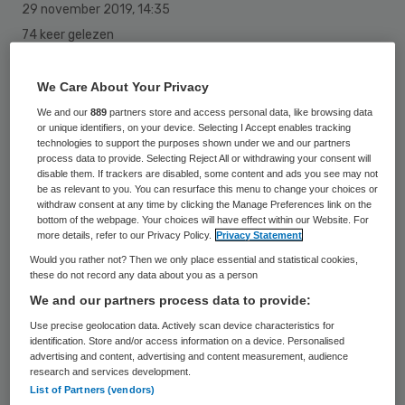
29 november 2019
,
14:35
74 keer gelezen
Maar liefst zes van de tien grootste
We Care About Your Privacy
verzekeraars laten mensen met dementie in
We and our
889
partners store and access personal data, like browsing data
‘de kou staan’ wanneer het gaat om
or unique identifiers, on your device. Selecting I Accept enables tracking
technologies to support the purposes shown under we and our partners
duidelijke informatievoorziening over
process data to provide. Selecting Reject All or withdrawing your consent will
disable them. If trackers are disabled, some content and ads you see may not
vergoedingen voor dementiezorg, zoals
be as relevant to you. You can resurface this menu to change your choices or
withdraw consent at any time by clicking the Manage Preferences link on the
casemanagement. Dat zegt Alzheimer
bottom of the webpage. Your choices will have effect within our Website. For
Nederland.
more details, refer to our Privacy Policy.
Privacy Statement
Would you rather not? Then we only place essential and statistical cookies,
these do not record any data about you as a person
Alzheimer Nederland vergeleek de
We and our partners process data to provide:
informatie op de websites van de tien
Use precise geolocation data. Actively scan device characteristics for
identification. Store and/or access information on a device. Personalised
grootste zorgverzekeraars: Zilveren Kruis,
advertising and content, advertising and content measurement, audience
research and services development.
CZ, VGZ, Menzis, DSW, ONVZ, Zorg en
List of Partners (vendors)