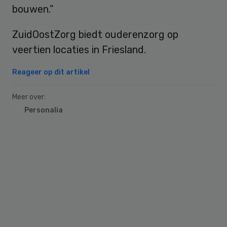
bouwen.”
ZuidOostZorg biedt ouderenzorg op
veertien locaties in Friesland.
Reageer op dit artikel
Meer over:
Personalia
Primary
Sidebar