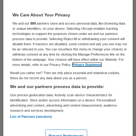
20 juni 2023
,
15:33
1577 keer gelezen
We Care About Your Privacy
We and our
889
partners store and access personal data, like browsing data
Karine van der Kraan treedt per 1
or unique identifiers, on your device. Selecting I Accept enables tracking
september 2023 toe tot de raad van
technologies to support the purposes shown under we and our partners
process data to provide. Selecting Reject All or withdrawing your consent will
bestuur bij zorg- en kennisorganisatie
disable them. If trackers are disabled, some content and ads you see may not
be as relevant to you. You can resurface this menu to change your choices or
ZuidOostZorg. Ze volgt Anke Huizenga op,
withdraw consent at any time by clicking the Manage Preferences link on the
bottom of the webpage. Your choices will have effect within our Website. For
die per 31 december 2023 afscheid neemt.
more details, refer to our Privacy Policy.
Privacy Statement
Would you rather not? Then we only place essential and statistical cookies,
these do not record any data about you as a person
Per 1 januari 2024 vormt Van der Kraan dan
We and our partners process data to provide:
samen met Simone Meertens de raad van
Use precise geolocation data. Actively scan device characteristics for
bestuur.
identification. Store and/or access information on a device. Personalised
advertising and content, advertising and content measurement, audience
research and services development.
Van der Kraan is een bekend gezicht binnen
List of Partners (vendors)
ZuidOostZorg; zij is op dit moment
werkzaam als regiomanager Kortdurende
Manage Preferences