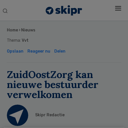
Search
this
Secondary
website
Sidebar
Home
›
Nieuws
Thema:
Vvt
Opslaan
Reageer nu
Delen
ZuidOostZorg kan
nieuwe bestuurder
verwelkomen
Skipr Redactie