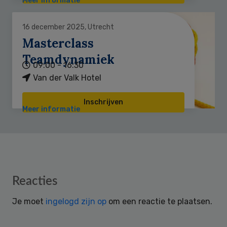
Meer informatie
16 december 2025, Utrecht
Masterclass
Teamdynamiek
09:00 - 16:30
Van der Valk Hotel
Inschrijven
Meer informatie
Reader
Reacties
Interactions
Je moet
ingelogd zijn op
om een reactie te plaatsen.