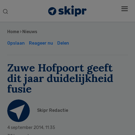
Search
this
Secondary
website
Sidebar
Home
›
Nieuws
Opslaan
Reageer nu
Delen
Zuwe Hofpoort geeft
dit jaar duidelijkheid
fusie
Skipr Redactie
4 september 2014
,
11:35