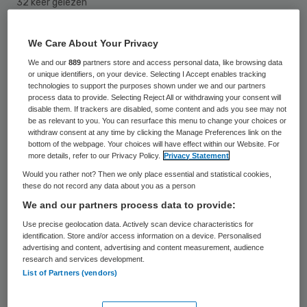
32 keer gelezen
Het Zuwe Hofpoort Ziekenhuis in Woerden
We Care About Your Privacy
wil voor 1 januari 2015 duidelijkheid geven
We and our
889
partners store and access personal data, like browsing data
or unique identifiers, on your device. Selecting I Accept enables tracking
over de gevolgen van een mogelijke fusie
technologies to support the purposes shown under we and our partners
process data to provide. Selecting Reject All or withdrawing your consent will
met het St. Antonius Ziekenhuis in Utrecht.
disable them. If trackers are disabled, some content and ads you see may not
be as relevant to you. You can resurface this menu to change your choices or
Dat heeft de directie aan bezorgde
withdraw consent at any time by clicking the Manage Preferences link on the
Woerdense raadsfracties laten weten, zo
bottom of the webpage. Your choices will have effect within our Website. For
more details, refer to our Privacy Policy.
Privacy Statement
meldt RTV Utrecht.
Would you rather not? Then we only place essential and statistical cookies,
these do not record any data about you as a person
Zoals de fusieplannen er nu uitzien, blijft in
We and our partners process data to provide:
Woerden alleen een polikliniek over.
Use precise geolocation data. Actively scan device characteristics for
identification. Store and/or access information on a device. Personalised
Raadsleden zien het liefst dat het
advertising and content, advertising and content measurement, audience
ziekenhuis een volwaardig ziekenhuis blijft
research and services development.
List of Partners (vendors)
in de gemeente met ruim 50.000 inwoners.
Vorig jaar al zei de ACM
geen bezwaar
te