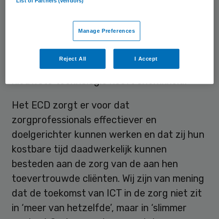
List of Partners (vendors)
oplossing. Deze oplossing is gebaseerd op
de laatste nieuwe versie van Microsoft
Manage Preferences
Navision, Microsoft Navision 2013. Dit
maakt Qurius de eerste partner in
Reject All
I Accept
Nederland die haar oplossing op deze
nieuwste technologie heeft ontwikkeld.
Het ECD zorgt er voor dat
zorgprofessionals effectiever en
doelgerichter kunnen werken en dat zij hun
kostbare tijd daadwerkelijk kunnen
besteden aan de zorg van de aan hen
toevertrouwde cliënten. Wij zijn van mening
dat de toekomst van ICT in de zorg niet zit
in ‘meer van hetzelfde’, maar in ‘slimmer