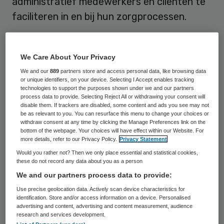
administratief medewerkers en cliënten te
faciliteren in en bij hun zorgprocessen.
Of het nu gaat om het leveren,
verantwoorden of ontvangen van zorg, in
We Care About Your Privacy
alle situaties is het nodig dat hierover
We and our
889
partners store and access personal data, like browsing data
or unique identifiers, on your device. Selecting I Accept enables tracking
gecommuniceerd wordt. Informatie- en
technologies to support the purposes shown under we and our partners
process data to provide. Selecting Reject All or withdrawing your consent will
kennisdelen wordt zo eenvoudiger,
disable them. If trackers are disabled, some content and ads you see may not
be as relevant to you. You can resurface this menu to change your choices or
betrouwbaarder en veiliger.
withdraw consent at any time by clicking the Manage Preferences link on the
bottom of the webpage. Your choices will have effect within our Website. For
Het ECD van Qurius is een innovatieve
more details, refer to our Privacy Policy.
Privacy Statement
Would you rather not? Then we only place essential and statistical cookies,
automatiseringsoplossing die
these do not record any data about you as a person
zorgprocessen verbetert en van
We and our partners process data to provide:
toegevoegde waarde is voor het totale
Use precise geolocation data. Actively scan device characteristics for
identification. Store and/or access information on a device. Personalised
zorgproces. Het ECD integreert volledig
advertising and content, advertising and content measurement, audience
met onze state of the art back-office (ERP)
research and services development.