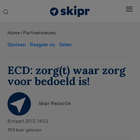
Search
this
Secondary
website
Sidebar
Home
›
Partnernieuws
Opslaan
Reageer nu
Delen
ECD: zorg(t) waar zorg
voor bedoeld is!
Skipr Redactie
8 maart 2013
,
14:02
194 keer gelezen