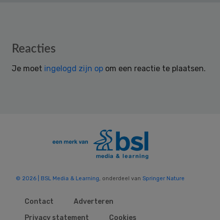
Reader
Reacties
Interactions
Je moet
ingelogd zijn op
om een reactie te plaatsen.
© 2026 | BSL Media & Learning
, onderdeel van
Springer Nature
Contact
Adverteren
Privacy statement
Cookies