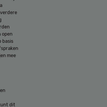
na
 verdere
g
erden
n open
 basis
fspraken
ijen mee
gen
unt dit