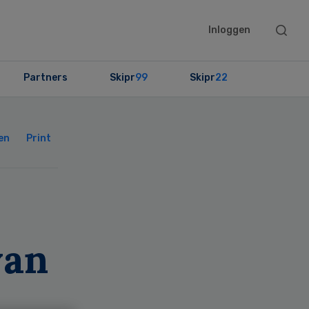
Searc
Inloggen
this
websit
Partners
Skipr
99
Skipr
22
Primary
Sidebar
en
Print
van