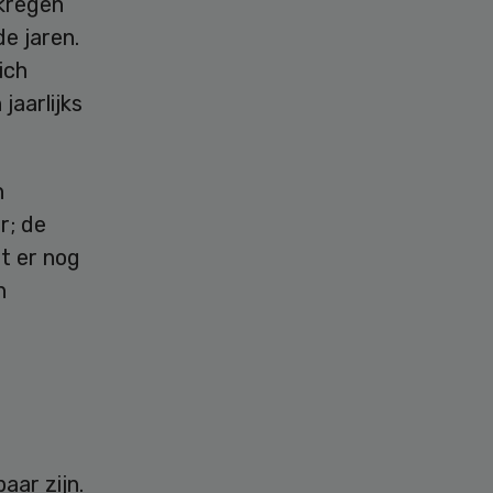
ekregen
e jaren.
ich
jaarlijks
n
r; de
t er nog
n
aar zijn.