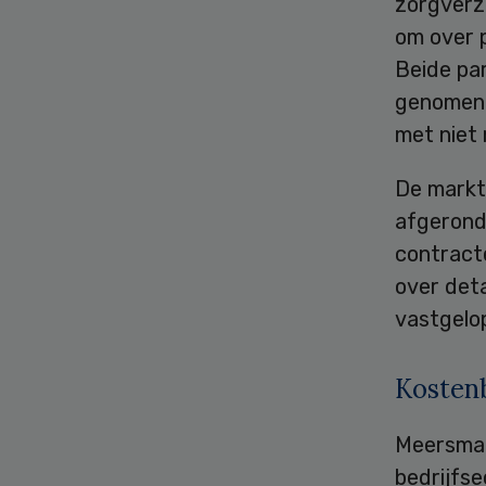
zorgverz
om over p
Beide par
genomen 
met niet 
De markt 
afgerond 
contracte
over deta
vastgelo
Kostenb
Meersma 
bedrijfse