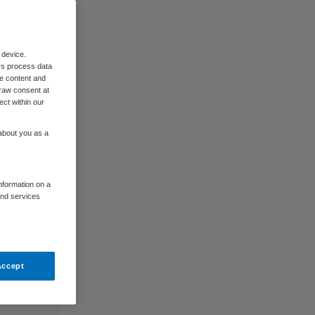
 in
 device.
rs process data
me content and
raw consent at
ect within our
 about you as a
information on a
and services
Accept