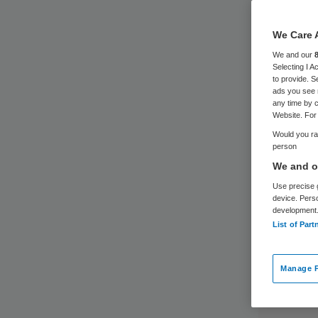
spe
We Care 
20
We and our
Selecting I 
to provide. S
ads you see 
any time by c
Website. For 
Would you rat
person
We and ou
Use precise g
device. Pers
development
List of Part
Manage P