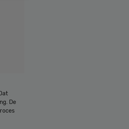
Dat
ng. De
proces