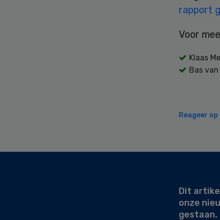
rapport 
Voor mee
Klaas Me
Bas van 
Reageer op d
Secondary
Sidebar
Dit artike
onze nie
gestaan.