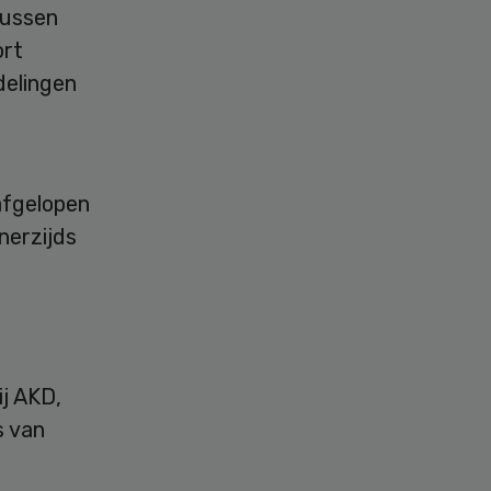
tussen
ort
delingen
afgelopen
nerzijds
j AKD,
s van