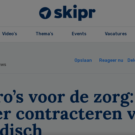
Video’s
Thema’s
Events
Vacatures
Opslaan
Reageer nu
Del
uws
o’s voor de zorg:
er contracteren 
disch