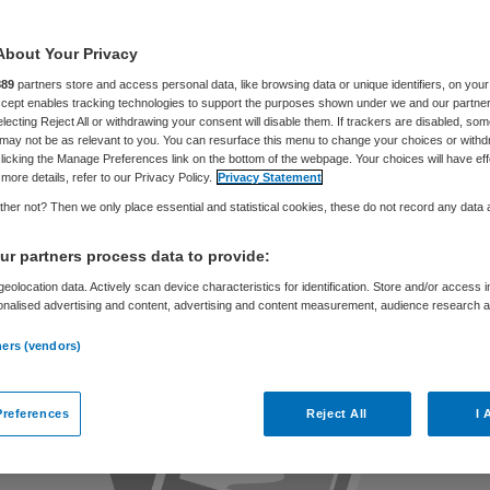
cialistische zorg
About Your Privacy
12
889
partners store and access personal data, like browsing data or unique identifiers, on your
Accept enables tracking technologies to support the purposes shown under we and our partne
electing Reject All or withdrawing your consent will disable them. If trackers are disabled, so
may not be as relevant to you. You can resurface this menu to change your choices or withd
licking the Manage Preferences link on the bottom of the webpage. Your choices will have eff
more details, refer to our Privacy Policy.
Privacy Statement
Skipr Redactie
27 juni 2012
,
06:00
44 keer gelezen
her not? Then we only place essential and statistical cookies, these do not record any data
r partners process data to provide:
eolocation data. Actively scan device characteristics for identification. Store and/or access 
onalised advertising and content, advertising and content measurement, audience research 
.
ners (vendors)
references
Reject All
I 