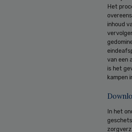
Het proce
overeens
inhoud va
vervolge
gedomine
eindeafsp
van een 
is het g
kampen i
Downloa
In het o
geschets
zorgverz