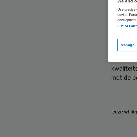
We and ou
Use precise g
device. Pers
development
List of Part
Manage P
Welke kwa
beter bek
kwaliteit
met de 
Deze whitep