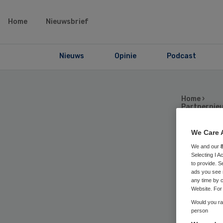
Home
Nieuwsbrief
Nieuws
Opinie
Podcast
Home
›
Partnernie
We Care 
Kw
We and our
Selecting I 
to provide. S
ads you see 
de 
any time by c
Website. For 
ver
Would you rat
person