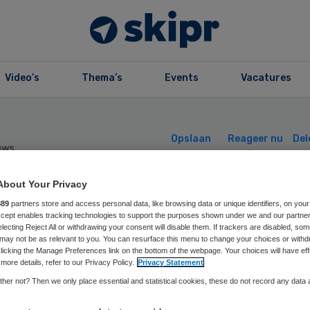
Video’s
Thema’s
Events
Vacatures
Opslaan
Reageer nu
Del
uws
About Your Privacy
aliteitsnormen i
889
partners store and access personal data, like browsing data or unique identifiers, on your
Accept enables tracking technologies to support the purposes shown under we and our partne
electing Reject All or withdrawing your consent will disable them. If trackers are disabled, so
may not be as relevant to you. You can resurface this menu to change your choices or withd
zorg: wat is het
licking the Manage Preferences link on the bottom of the webpage. Your choices will have eff
more details, refer to our Privacy Policy.
Privacy Statement
schil?
her not? Then we only place essential and statistical cookies, these do not record any data