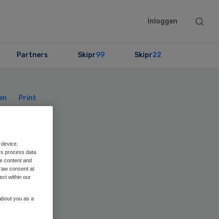
Searc
Inloggen
this
websit
Partners
Skipr
99
Skipr
22
Primary
Sidebar
en
Print
n
 device.
rs process data
me content and
raw consent at
ect within our
 about you as a