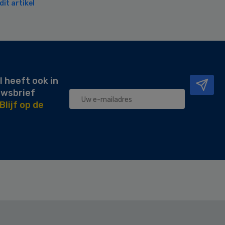
it artikel
l heeft ook in
uwsbrief
Blijf op de