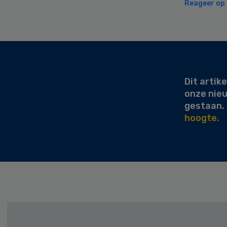
Reageer op d
Secondary
Sidebar
Dit artike
onze nie
gestaan.
hoogte.