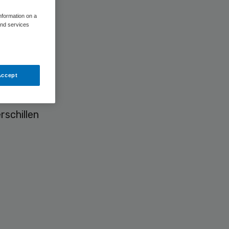
information on a
and services
Accept
N 15224,
rschillen