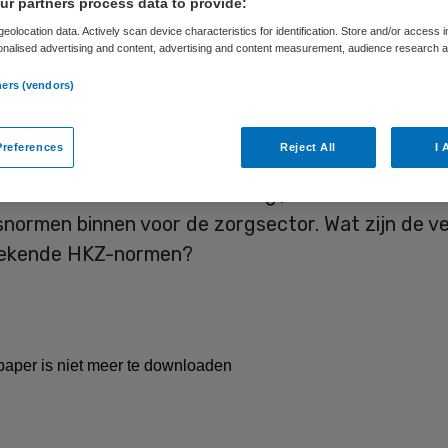
r partners process data to provide:
eolocation data. Actively scan device characteristics for identification. Store and/or access 
onalised advertising and content, advertising and content measurement, audience research 
.
Skipr Redactie
15 januari 2017
,
10:02
46 keer gelezen
ners (vendors)
references
Reject All
I 
liteitsnorm past het beste bij uw organisatie? E
end als ‘ISO 9001 voor de zorg’, is een van de
snormen binnen voor de zorgsector. Wat zijn de ve
bekende HKZ-normen?
aper is niet meer te downloaden