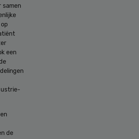
r samen
nlijke
 op
atiënt
ter
ok een
 de
ndelingen
ustrie-
een
en de