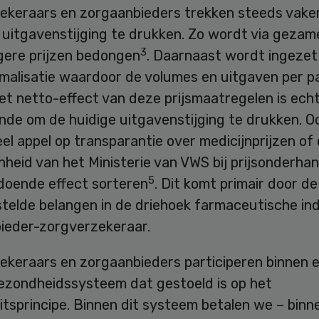
ekeraars en zorgaanbieders trekken steeds vake
uitgavenstijging te drukken. Zo wordt via gezame
3
agere prijzen bedongen
. Daarnaast wordt ingezet
imalisatie waardoor de volumes en uitgaven per p
Het netto-effect van deze prijsmaatregelen is ech
nde om de huidige uitgavenstijging te drukken. O
eel appel op transparantie over medicijnprijzen of
heid van het Ministerie van VWS bij prijsonderha
5
ldoende effect sorteren
. Dit komt primair door de
telde belangen in de driehoek farmaceutische ind
ieder-zorgverzekeraar.
ekeraars en zorgaanbieders participeren binnen 
gezondheidssysteem dat gestoeld is op het
eitsprincipe. Binnen dit systeem betalen we – binn