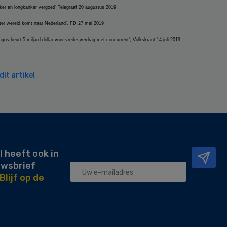
nker en longkanker vergoed’ Telegraaf 20 augustus 2019
 ter wereld komt naar Nederland’, FD 27 mei 2019
os beurt 5 miljard dollar voor vredesverdrag met concurrent’, Volkskrant 14 juli 2019
it artikel
l heeft ook in
uwsbrief
Blijf op de