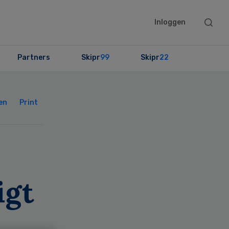
Searc
Inloggen
this
websit
Partners
Skipr
99
Skipr
22
Primary
Sidebar
en
Print
igt