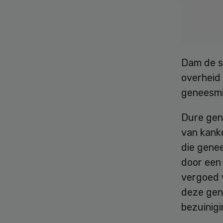
Dam de s
overheid 
geneesmi
Dure gen
van kank
die genee
door een
vergoed 
deze gen
bezuinig