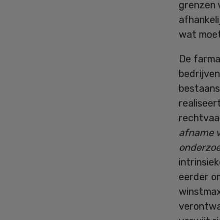
grenzen 
afhankeli
wat moet
De farma
bedrijven
bestaans
realiseer
rechtvaa
afname va
onderzoe
intrinsie
eerder om
winstmax
verontwa