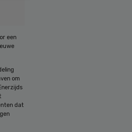
or een
nieuwe
deling
aven om
 Enerzijds
t
ënten dat
igen