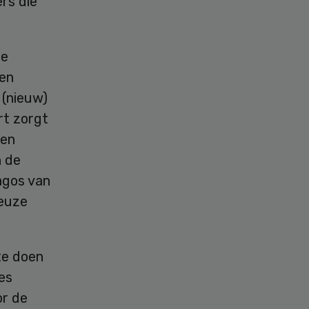
ers die
de
een
 (nieuw)
rt zorgt
len
n de
pagos van
ieuze
te doen
ees
or de