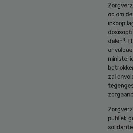
Zorgverz
op om de 
inkoop l
dosisopt
4
dalen
. 
onvoldoe
ministeri
betrokken
zal onvo
tegenges
zorgaanb
Zorgverz
publiek 
solidarit