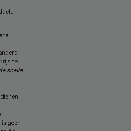
iddelen
vate
r
 andere
rijs te
de snelle
 dienen
e
t is geen