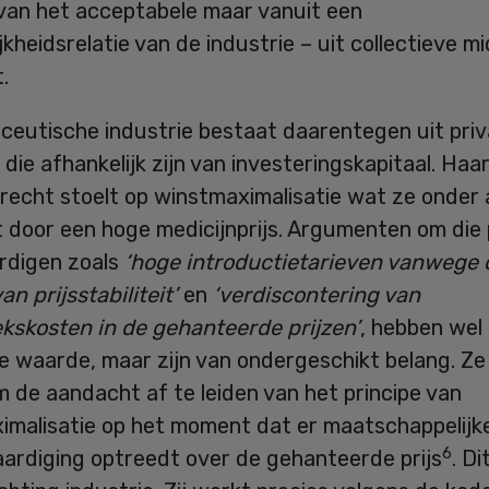
van het acceptabele maar vanuit een
jkheidsrelatie van de industrie – uit collectieve m
.
ceutische industrie bestaat daarentegen uit pri
 die afhankelijk zijn van investeringskapitaal. Haa
recht stoelt op winstmaximalisatie wat ze onder
t door een hoge medicijnprijs. Argumenten om die p
rdigen zoals
‘hoge introductietarieven vanwege 
n prijsstabiliteit’
en
‘verdiscontering van
kskosten in de gehanteerde prijzen’
, hebben wel
ke waarde, maar zijn van ondergeschikt belang. Ze
 de aandacht af te leiden van het principe van
imalisatie op het moment dat er maatschappelijk
6
ardiging optreedt over de gehanteerde prijs
. Di