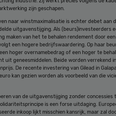
ichting industrie. Zij werkt precies volgens de kad
arktwerking zijn geschapen.
ven naar winstmaximalisatie is echter debet aan 
elde uitgavenstijging. Als (beurs)investeerders 
ing maken van het te behalen rendement door een
volgt een hogere bedrijfswaardering. Op haar beu
 een hoger overnamebedrag of een hoger te beha
t uit geneesmiddelen. Beide worden verrekend i
nprijs. De recente investering van Gilead in Gala
 euro kan gezien worden als voorbeeld van die vic
eren van de uitgavenstijging zonder concessies 
olidariteitsprincipe is een forse uitdaging. Europ
eerde inkoop lijkt misschien kansrijk, maar zal do