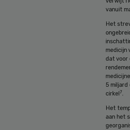
verwijt r
vanuit m
Het stre
ongebreid
inschatt
medicijn 
dat voor
rendemen
medicijne
5 miljard
7
cirkel
.
Het temp
aan het s
georganis