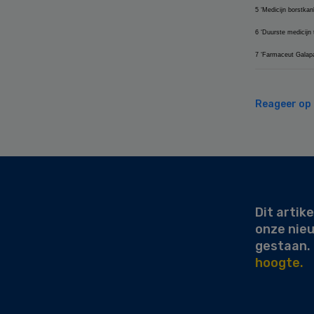
5 ‘Medicijn borstka
6 ‘Duurste medicijn
7 ‘Farmaceut Galapag
Reageer op d
Secondary
Sidebar
Dit artike
onze nie
gestaan.
hoogte.