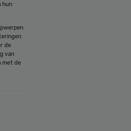
n hun
 opwerpen
teringen
or de
g van
n met de