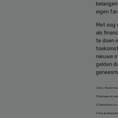
belangen 
eigen far
Met oog 
als finan
te doen i
toekomst
nieuwe o
gelden d
geneesmi
1 Bron: ‘Monitor med
2‘Kopzorgen bij ziek
3 ‘Ziekenhuizen en 
4 ‘Hoe de Maartensk