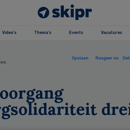
Video’s
Thema’s
Events
Vacatures
Opslaan
Reageer nu
Del
uws
loorgang
gsolidariteit dre