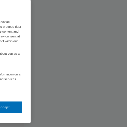
 device.
rs process data
me content and
raw consent at
ect within our
 about you as a
information on a
and services
Accept