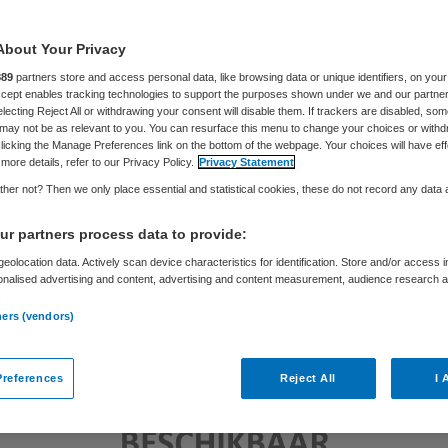
Partner
3 september 2019
,
13:59
49 keer gelezen
About Your Privacy
889
partners store and access personal data, like browsing data or unique identifiers, on your
Accept enables tracking technologies to support the purposes shown under we and our partne
electing Reject All or withdrawing your consent will disable them. If trackers are disabled, so
may not be as relevant to you. You can resurface this menu to change your choices or withd
licking the Manage Preferences link on the bottom of the webpage. Your choices will have eff
more details, refer to our Privacy Policy.
Privacy Statement
her not? Then we only place essential and statistical cookies, these do not record any data
r partners process data to provide:
eolocation data. Actively scan device characteristics for identification. Store and/or access 
onalised advertising and content, advertising and content measurement, audience research 
.
ners (vendors)
references
Reject All
I 