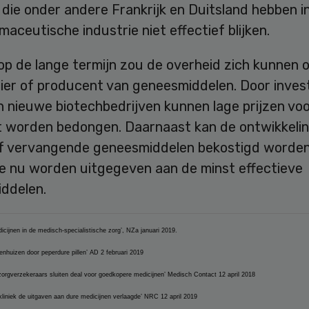
die onder andere Frankrijk en Duitsland hebben i
maceutische industrie niet effectief blijken.
op de lange termijn zou de overheid zich kunnen
cier of producent van geneesmiddelen. Door inves
n nieuwe biotechbedrijven kunnen lage prijzen vo
 worden bedongen. Daarnaast kan de ontwikkelin
f vervangende geneesmiddelen bekostigd worde
ie nu worden uitgegeven aan de minst effectieve
ddelen.
icijnen in de medisch-specialistische zorg’, NZa januari 2019.
enhuizen door peperdure pillen’ AD 2 februari 2019
zorgverzekeraars sluiten deal voor goedkopere medicijnen’ Medisch Contact 12 april 2018
liniek de uitgaven aan dure medicijnen verlaagde’ NRC 12 april 2019