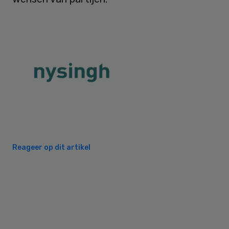
Reageer op dit artikel
Primary
Sidebar