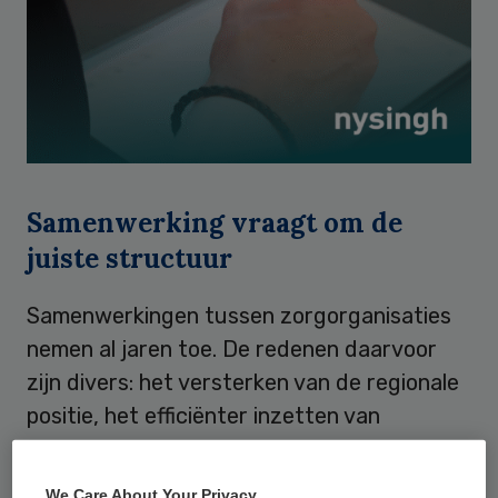
Samenwerking vraagt om de
juiste structuur
Samenwerkingen tussen zorgorganisaties
nemen al jaren toe. De redenen daarvoor
zijn divers: het versterken van de regionale
positie, het efficiënter inzetten van
personeel, kostenbesparing,
schaalvergroting of het bundelen van
We Care About Your Privacy