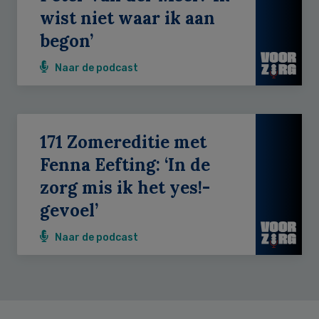
wist niet waar ik aan
begon’
Naar de podcast
171 Zomereditie met
Fenna Eefting: ‘In de
zorg mis ik het yes!-
gevoel’
Naar de podcast