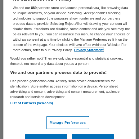
expertise. Het Integraal Zorgakkoord roept
We and our
889
partners store and access personal data, like browsing data
op tot verdere samenwerking tussen
or unique identifiers, on your device. Selecting I Accept enables tracking
technologies to support the purposes shown under we and our partners
partijen in de zorg om een oplossing te
process data to provide. Selecting Reject All or withdrawing your consent will
disable them. If trackers are disabled, some content and ads you see may not
bieden voor het feit dat meer mensen meer
be as relevant to you. You can resurface this menu to change your choices or
withdraw consent at any time by clicking the Manage Preferences link on the
(of langer) gebruik maken van zorg door o.a.
bottom of the webpage. Your choices will have effect within our Website. For
de vergrijzing terwijl tegelijkertijd er niet
more details, refer to our Privacy Policy.
Privacy Statement
Would you rather not? Then we only place essential and statistical cookies,
genoeg zorgverleners zijn door krapte op
these do not record any data about you as a person
de arbeidsmarkt. Samenwerkingen brengen
We and our partners process data to provide:
complexe juridische, governance- en
Use precise geolocation data. Actively scan device characteristics for
identification. Store and/or access information on a device. Personalised
organisatorische vraagstukken met zich
advertising and content, advertising and content measurement, audience
mee. De keuze voor de juiste
research and services development.
List of Partners (vendors)
samenwerkingsvorm is daarbij essentieel.
Voordat partijen definitieve keuzes maken,
Manage Preferences
vindt doorgaans een