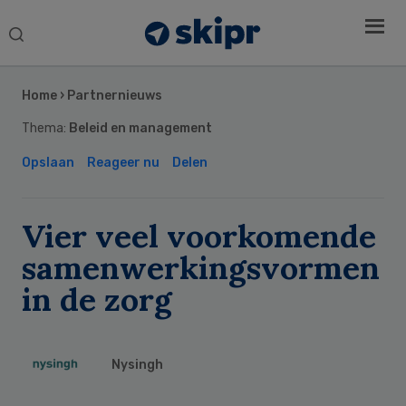
Search
this
Secondary
website
Sidebar
Home
›
Partnernieuws
Thema:
Beleid en management
Opslaan
Reageer nu
Delen
Vier veel voorkomende
samenwerkingsvormen
in de zorg
Nysingh