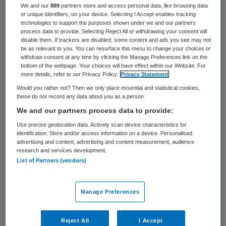
We and our
889
partners store and access personal data, like browsing data
bestuurder weer vertrekt als de NVTZ tot
or unique identifiers, on your device. Selecting I Accept enables tracking
technologies to support the purposes shown under we and our partners
het oordeel zou komen dat dit een
process data to provide. Selecting Reject All or withdrawing your consent will
disable them. If trackers are disabled, some content and ads you see may not
onwenselijke situatie is. Dat zal overigens
be as relevant to you. You can resurface this menu to change your choices or
zeer waarschijnlijk niet gebeuren. Directeur
withdraw consent at any time by clicking the Manage Preferences link on the
bottom of the webpage. Your choices will have effect within our Website. For
Buiting van de NVTZ heeft in een reactie al
more details, refer to our Privacy Policy.
Privacy Statement
aangegeven dat er situaties kunnen zijn
Would you rather not? Then we only place essential and statistical cookies,
these do not record any data about you as a person
waarin het goed is dat een toezichthouder
We and our partners process data to provide:
de overstap maakt. Wat mij betreft een
Use precise geolocation data. Actively scan device characteristics for
onverstandige reactie van de NVTZ. Ik kan
identification. Store and/or access information on a device. Personalised
advertising and content, advertising and content measurement, audience
mij namelijk geen enkele omstandigheid
research and services development.
List of Partners (vendors)
voorstellen waarin het goed is dat een
toezichthouder in een organisatie
Manage Preferences
bestuurder (a.i.) wordt van diezelfde
organisatie. Sterker nog, wat mij betreft
Reject All
I Accept
zou niet moeten mogen of kunnen.