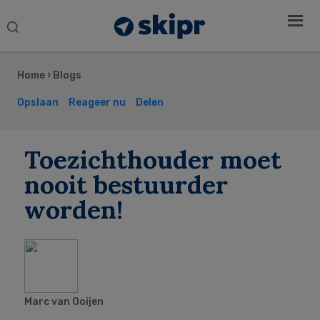
Search
this
Secondary
website
Sidebar
Home
›
Blogs
Opslaan
Reageer nu
Delen
Toezichthouder moet
nooit bestuurder
worden!
Marc van Ooijen