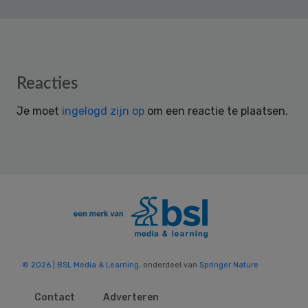
Reader
Reacties
Interactions
Je moet
ingelogd zijn op
om een reactie te plaatsen.
© 2026 | BSL Media & Learning
, onderdeel van
Springer Nature
Contact
Adverteren