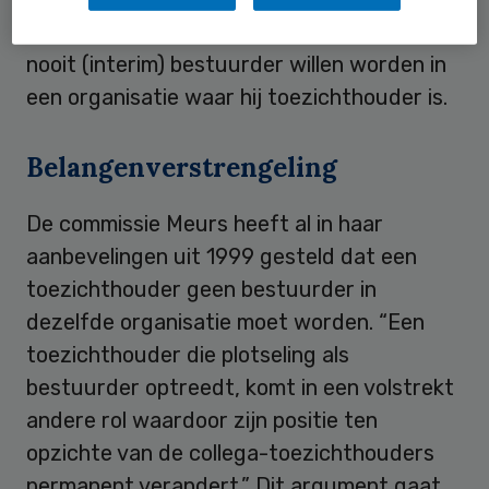
Bovendien moet een toezichthouder zelf
nooit (interim) bestuurder willen worden in
een organisatie waar hij toezichthouder is.
Belangenverstrengeling
De commissie Meurs heeft al in haar
aanbevelingen uit 1999 gesteld dat een
toezichthouder geen bestuurder in
dezelfde organisatie moet worden. “Een
toezichthouder die plotseling als
bestuurder optreedt, komt in een volstrekt
andere rol waardoor zijn positie ten
opzichte van de collega-toezichthouders
permanent verandert.” Dit argument gaat