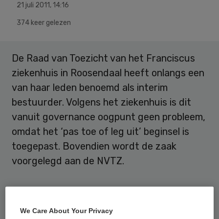
21 juli 2011
,
14:16
374 keer gelezen
De Raad van Toezicht van het Franciscus
ziekenhuis in Roosendaal heeft onlangs een
van haar leden benoemd als interim
bestuurder. Volgens het ziekenhuis is dit
vanuit governance oogpunt geen probleem,
omdat het ‘pas toe of leg uit’ beginsel is
toegepast. Bovendien wordt de zaak
voorgelegd aan de NVTZ.
Ongewenst
We Care About Your Privacy
Er is echter niet gezegd dat de interim