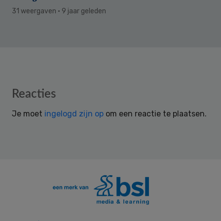
31 weergaven
· 9 jaar geleden
Reader
Reacties
Interactions
Je moet
ingelogd zijn op
om een reactie te plaatsen.