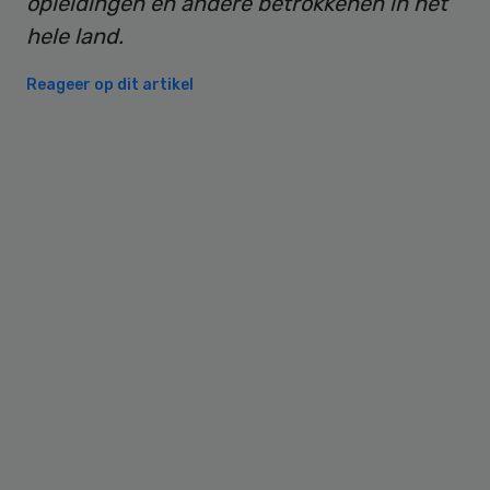
opleidingen en andere betrokkenen in het
hele land.
Reageer op dit artikel
Primary
Sidebar