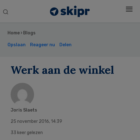
Search
this
Secondary
website
Sidebar
Home
›
Blogs
Opslaan
Reageer nu
Delen
Werk aan de winkel
Joris Slaets
25 november 2016
,
14:39
33 keer gelezen