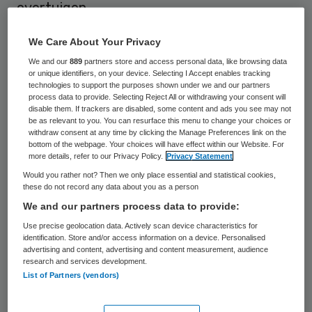
overtuigen.
In mijn opleiding tot arts en medisch
We Care About Your Privacy
specialist was er geen expliciete aandacht
We and our
889
partners store and access personal data, like browsing data
or unique identifiers, on your device. Selecting I Accept enables tracking
voor reflectie. Er bestonden zelfs geen
technologies to support the purposes shown under we and our partners
process data to provide. Selecting Reject All or withdrawing your consent will
communicatietrainingen. Ook de pioniers
disable them. If trackers are disabled, some content and ads you see may not
be as relevant to you. You can resurface this menu to change your choices or
van de communicatietrainingen moesten
withdraw consent at any time by clicking the Manage Preferences link on the
veel weerstand overwinnen. Nu vragen wij
bottom of the webpage. Your choices will have effect within our Website. For
more details, refer to our Privacy Policy.
Privacy Statement
ons af hoe goede zorg mogelijk was zonder
Would you rather not? Then we only place essential and statistical cookies,
goede communicatieve vaardigheden en is
these do not record any data about you as a person
We and our partners process data to provide:
het in alle opleidingen ingeburgerd. Ik
Use precise geolocation data. Actively scan device characteristics for
verwacht hetzelfde met reflecteren, maar
identification. Store and/or access information on a device. Personalised
zover zijn we nog niet.
advertising and content, advertising and content measurement, audience
research and services development.
List of Partners (vendors)
Olie op het vuur