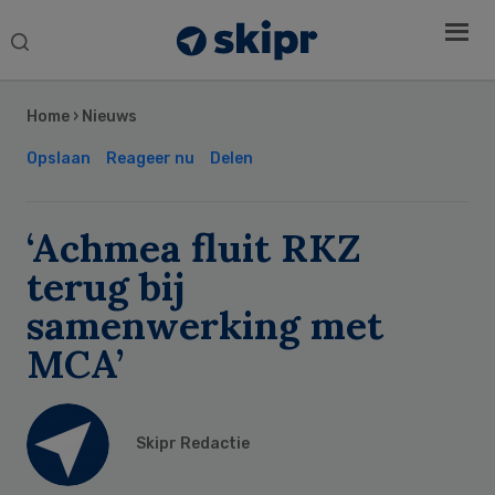
Search
this
Secondary
website
Sidebar
Home
›
Nieuws
Opslaan
Reageer nu
Delen
‘Achmea fluit RKZ
terug bij
samenwerking met
MCA’
Skipr Redactie