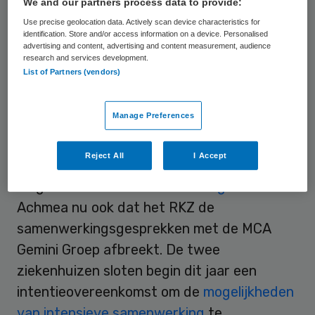
We and our partners process data to provide:
euro
omgaan, maar eist in ruil daarvoor
een
Use precise geolocation data. Actively scan device characteristics for
identification. Store and/or access information on a device. Personalised
duidelijke bestuurlijke stem
. Zo beslist
advertising and content, advertising and content measurement, audience
research and services development.
Achmea mee over versterking van de raad
List of Partners (vendors)
van bestuur en de raad van toezicht van
het ziekenhuis.
Manage Preferences
Concurrent
Reject All
I Accept
Volgens het
Noord-Hollands Dagblad
eist
Achmea nu ook dat het RKZ de
samenwerkingsgesprekken met de MCA
Gemini Groep afbreekt. De twee
ziekenhuizen sloten begin dit jaar een
intentieovereenkomst om de
mogelijkheden
van intensieve samenwerking
te