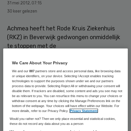
31 mei 2012
,
07:15
30 keer gelezen
Achmea heeft het Rode Kruis Ziekenhuis
(RKZ) in Beverwijk gedwongen onmiddellijk
te stoppen met de
samenwerkingsgesprekken met het
Medisch Centrum Alkmaar (MCA). Dat meldt
We Care About Your Privacy
het Noord-Hollands Dagblad.
We and our
887
partners store and access personal data, like browsing data
or unique identifiers, on your device. Selecting I Accept enables tracking
technologies to support the purposes shown under we and our partners
Achmea schoot het in financieel zwaar weer
process data to provide. Selecting Reject All or withdrawing your consent will
disable them. If trackers are disabled, some content and ads you see may not
verkerende ziekenhuis in Beverwijk onlangs
be as relevant to you. You can resurface this menu to change your choices or
withdraw consent at any time by clicking the Manage Preferences link on the
te hulp. Het RKZ heeft een miljoenenschuld
bottom of the webpage. Your choices will have effect within our Website. For
more details, refer to our Privacy Policy.
Privacy Statement
uitstaan bij Achmea vanwege te veel
Would you rather not? Then we only place essential and statistical cookies,
ontvangen productiegelden. Achmea wil
these do not record any data about you as a person
coulant met de
vordering van 25 miljoen