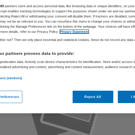
r de rechter
889
partners store and access personal data, like browsing data or unique identifiers, on your
Accept enables tracking technologies to support the purposes shown under we and our partne
electing Reject All or withdrawing your consent will disable them. If trackers are disabled, so
may not be as relevant to you. You can resurface this menu to change your choices or withd
licking the Manage Preferences link on the bottom of the webpage. Your choices will have eff
more details, refer to our Privacy Policy.
Privacy Statement
Skipr Redactie
26 juni 2019
,
14:17
46 keer gelezen
her not? Then we only place essential and statistical cookies, these do not record any data
r partners process data to provide:
eolocation data. Actively scan device characteristics for identification. Store and/or access 
onalised advertising and content, advertising and content measurement, audience research 
.
ners (vendors)
references
Reject All
I 