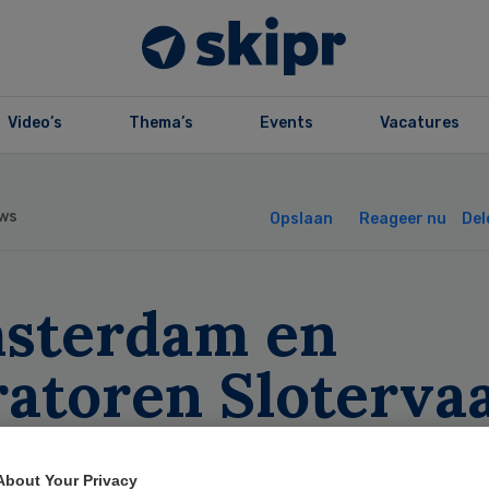
Video’s
Thema’s
Events
Vacatures
ws
Opslaan
Reageer nu
Del
sterdam en
ratoren Sloterva
diepen conflict
About Your Privacy