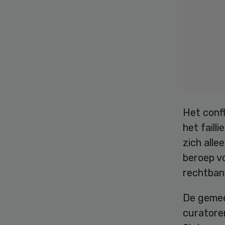
Het conf
het faill
zich alle
beroep v
rechtban
De gemee
curatore