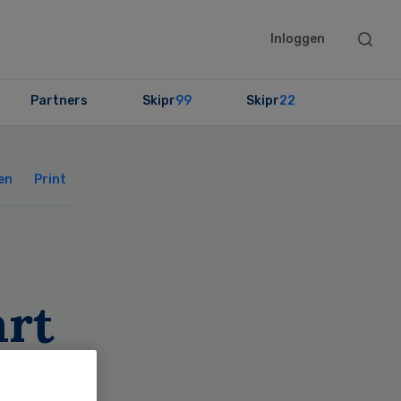
Searc
Inloggen
this
websit
Partners
Skipr
99
Skipr
22
Primary
Sidebar
en
Print
art