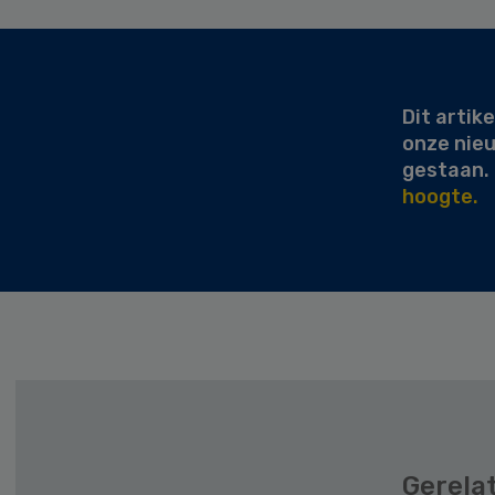
Secondary
Sidebar
Dit artike
onze nie
gestaan.
hoogte.
Gerela