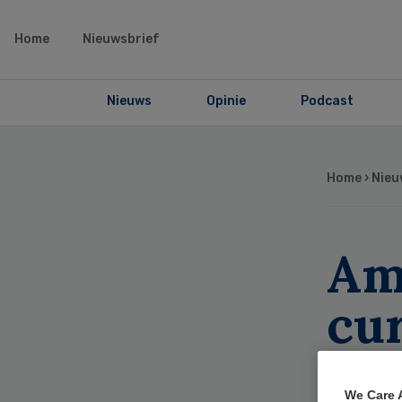
Home
Nieuwsbrief
Nieuws
Opinie
Podcast
Home
›
Nieu
Am
cu
ver
We Care 