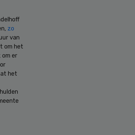
adelhoff
en,
zo
uur van
et om het
k om er
oor
dat het
chulden
emeente