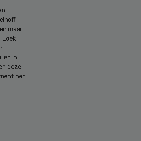
en
lhoff.
een maar
n Loek
en
llen in
nen deze
sement hen