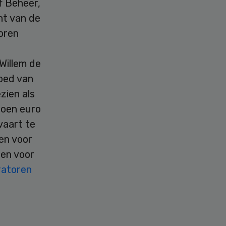
f Beheer,
ht van de
oren
Willem de
goed van
zien als
joen euro
vaart te
en voor
en voor
ratoren