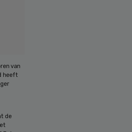
oren van
d heeft
oger
t de
et