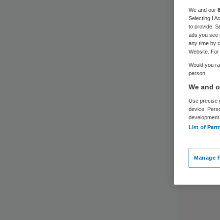
voo
We and our
Selecting I 
to provide. S
ads you see 
any time by c
Website. For 
Would you rat
person
We and ou
Use precise g
device. Pers
development
List of Part
Manage P