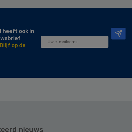
l heeft ook in
uwsbrief
Blijf op de
teerd nieuws