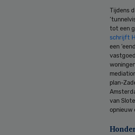
Tijdens 
‘tunnelvi
tot een g
schrijft 
een ‘eend
vastgoed 
woningen 
mediation
plan-Zade
Amsterda
van Slote
opnieuw 
Honder