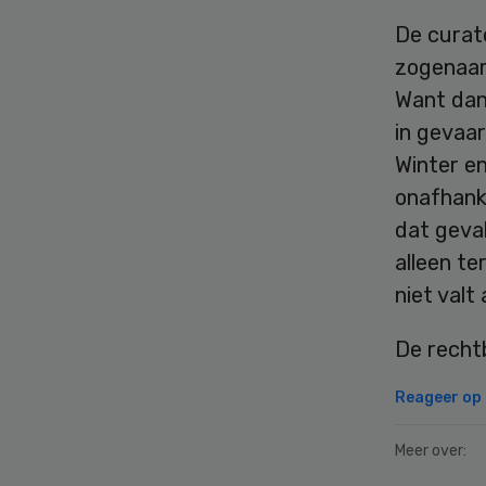
De curato
zogenaamd
Want dan 
in gevaa
Winter e
onafhanke
dat geva
alleen te
niet valt
De recht
Reageer op d
Meer over: