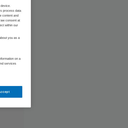
 device.
rs process data
me content and
raw consent at
ect within our
 about you as a
information on a
and services
Accept