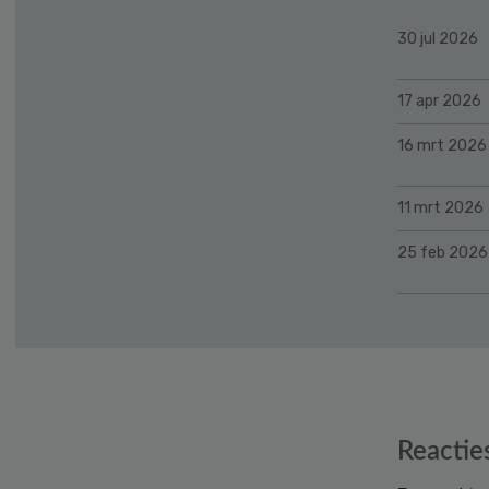
30 jul 2026
17 apr 2026
16 mrt 2026
11 mrt 2026
25 feb 2026
Reader
Reactie
Interactions