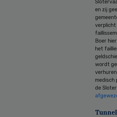
Sloterva
en zij g
gemeente
verplicht
faillisse
Boer hier
het faill
geldschie
wordt ge
verhuren
medisch 
de Slote
afgewez
Tunnel