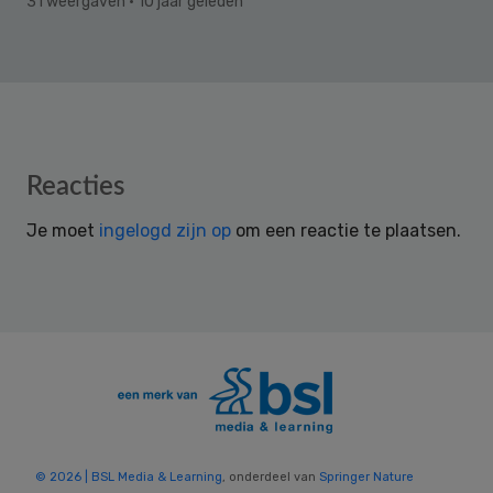
31 weergaven
· 10 jaar geleden
Reader
Reacties
Interactions
Je moet
ingelogd zijn op
om een reactie te plaatsen.
© 2026 | BSL Media & Learning
, onderdeel van
Springer Nature