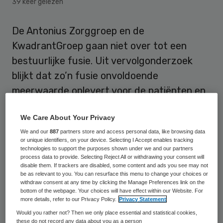
39 keer gelezen
De Antonius Zorggroep en de
KwadrantGroep gaan niet over tot een
bestuurlijke fusie. Uit vervolgonderzoek
blijkt dat zo’n fusie onvoldoende
meerwaarde oplevert voor de patiënten en
cliënten van beide organisaties.
We Care About Your Privacy
De KwadrantGroep, de Antonius Zorggroep
We and our
887
partners store and access personal data, like browsing data
or unique identifiers, on your device. Selecting I Accept enables tracking
en Nij Smellinghe / Pasana zijn in juni 2013
technologies to support the purposes shown under we and our partners
process data to provide. Selecting Reject All or withdrawing your consent will
een intentie tot een bestuurlijke fusie
disable them. If trackers are disabled, some content and ads you see may not
overeengekomen. Door het
faillissement
be as relevant to you. You can resurface this menu to change your choices or
withdraw consent at any time by clicking the Manage Preferences link on the
van Pasana
is de deelname van Pasana in
bottom of the webpage. Your choices will have effect within our Website. For
more details, refer to our Privacy Policy.
Privacy Statement
december 2014 vervallen. Daarna heeft
Would you rather not? Then we only place essential and statistical cookies,
ziekenhuis Nij Smellinghe zich
these do not record any data about you as a person