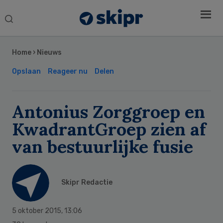
Search
this
Secondary
website
Sidebar
Home
›
Nieuws
Opslaan
Reageer nu
Delen
Antonius Zorggroep en
KwadrantGroep zien af
van bestuurlijke fusie
Skipr Redactie
5 oktober 2015
,
13:06