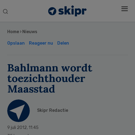
Search
this
Secondary
website
Sidebar
Home
›
Nieuws
Opslaan
Reageer nu
Delen
Bahlmann wordt
toezichthouder
Maasstad
Skipr Redactie
9 juli 2012
,
11:45