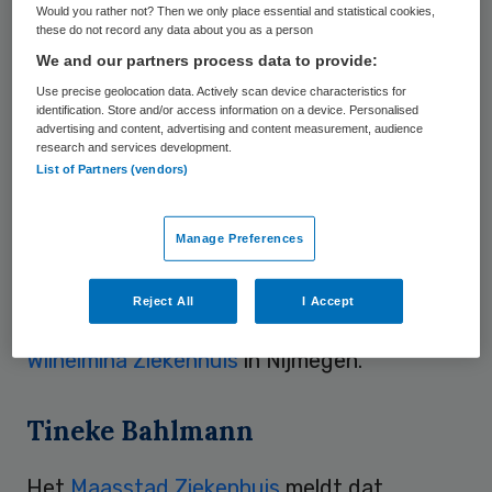
Rotterdam. Zij is eind maart 2012 benoemd
Would you rather not? Then we only place essential and statistical cookies,
these do not record any data about you as a person
als lid van de raad. Na de zomer neemt ze
We and our partners process data to provide:
de taken over van de huidige voorzitter Ad
Use precise geolocation data. Actively scan device characteristics for
Scheepbouwer. Dat heeft het ziekenhuis
identification. Store and/or access information on a device. Personalised
advertising and content, advertising and content measurement, audience
maandag bekendgemaakt.
research and services development.
List of Partners (vendors)
Bahlmann
is onder andere voorzitter van
het Commissariaat voor de Media en lid van
Manage Preferences
de Raad van Commissarissen van ING.
Ervaring in de zorg heeft ze opgedaan in de
Reject All
I Accept
raad van toezicht van het
Canisius
Wilhelmina Ziekenhuis
in Nijmegen.
Tineke Bahlmann
Het
Maasstad Ziekenhuis
meldt dat