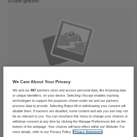
35 keer gelezen
We Care About Your Privacy
We and our
887
partners store and access personal data, like browsing data
or unique identifiers, on your device. Selecting I Accept enables tracking
technologies to support the purposes shown under we and our partners
process data to provide. Selecting Reject All or withdrawing your consent will
Tineke Bahlmann wordt eind van de zomer
disable them. If trackers are disabled, some content and ads you see may not
be as relevant to you. You can resurface this menu to change your choices or
de nieuwe voorzitter van de raad van
withdraw consent at any time by clicking the Manage Preferences link on the
bottom of the webpage. Your choices will have effect within our Website. For
toezicht van het Maasstad Ziekenhuis in
more details, refer to our Privacy Policy.
Privacy Statement