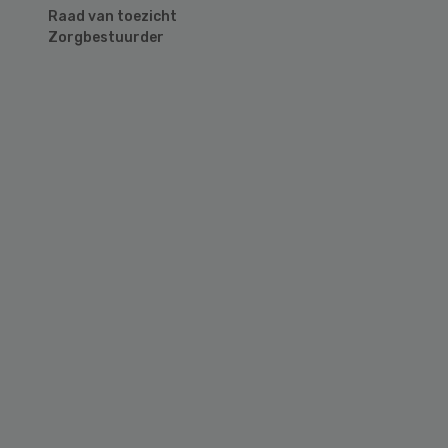
Raad van toezicht
Zorgbestuurder
Primary
Sidebar