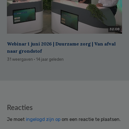
32:08
Webinar 1 juni 2026 | Duurzame zorg | Van afval
naar grondstof
31 weergaven
· 14 jaar geleden
Reader
Reacties
Interactions
Je moet
ingelogd zijn op
om een reactie te plaatsen.