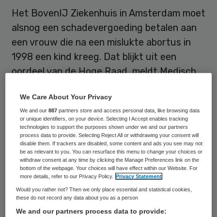
Het BovenIJ Ziekenhuis in Amsterdam moet
alsnog een schadevergoeding betalen aan
een vrouw die na een mislukte abortus in
1998 een kind kreeg. Dat blijkt uit een
oordeel van de Hoge Raad, meldt Medisch
Contact.
We Care About Your Privacy
We and our
887
partners store and access personal data, like browsing data
Mislukte abortus
or unique identifiers, on your device. Selecting I Accept enables tracking
technologies to support the purposes shown under we and our partners
process data to provide. Selecting Reject All or withdrawing your consent will
De vrouw bleek bij een controle na haar
disable them. If trackers are disabled, some content and ads you see may not
be as relevant to you. You can resurface this menu to change your choices or
abortus nog steeds zwanger te zijn van een
withdraw consent at any time by clicking the Manage Preferences link on the
jongetje. Op dat moment was zij zestien tot
bottom of the webpage. Your choices will have effect within our Website. For
more details, refer to our Privacy Policy.
Privacy Statement
zeventien weken zwanger. Zij zag af van
Would you rather not? Then we only place essential and statistical cookies,
een tweede abortus.
these do not record any data about you as a person
We and our partners process data to provide: