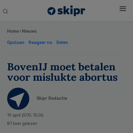
Search
this
Secondary
website
Sidebar
Home
›
Nieuws
Opslaan
Reageer nu
Delen
BovenIJ moet betalen
voor mislukte abortus
Skipr Redactie
19 april 2010
,
15:06
87 keer gelezen