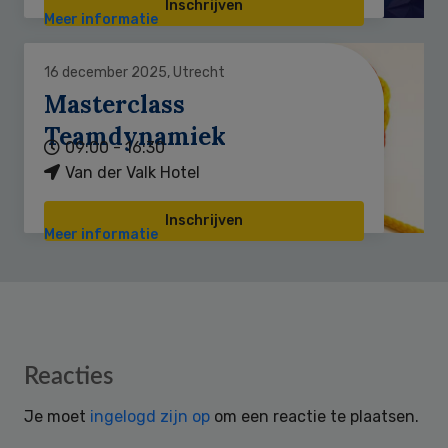
Inschrijven
Meer informatie
16 december 2025, Utrecht
Masterclass
Teamdynamiek
09:00 - 16:30
Van der Valk Hotel
Inschrijven
Meer informatie
Reader
Reacties
Interactions
Je moet
ingelogd zijn op
om een reactie te plaatsen.