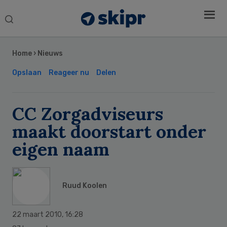
Search
this
Secondary
website
Sidebar
Home
›
Nieuws
Opslaan
Reageer nu
Delen
CC Zorgadviseurs
maakt doorstart onder
eigen naam
Ruud Koolen
22 maart 2010
,
16:28