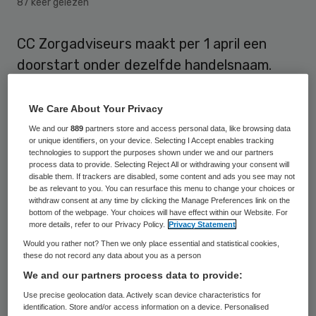
87 keer gelezen
CC Zorgadviseurs maakt per 1 april een
doorstart onder dezelfde handelsnaam.
Het bedrijf slankt wel af en gaat terug van
32 naar ongeveer 20 medewerkers.
We Care About Your Privacy
Vooralsnog blijft CC Zorgadviseurs
We and our
889
partners store and access personal data, like browsing data
or unique identifiers, on your device. Selecting I Accept enables tracking
gevestigd in Woerden.
technologies to support the purposes shown under we and our partners
process data to provide. Selecting Reject All or withdrawing your consent will
disable them. If trackers are disabled, some content and ads you see may not
Curator verkoopt bedrijfsnaam
be as relevant to you. You can resurface this menu to change your choices or
withdraw consent at any time by clicking the Manage Preferences link on the
terug
bottom of the webpage. Your choices will have effect within our Website. For
more details, refer to our Privacy Policy.
Privacy Statement
Would you rather not? Then we only place essential and statistical cookies,
“Dankzij de opstelling van de curator
these do not record any data about you as a person
kunnen wij de naam
CC Zorgadviseurs
in de
We and our partners process data to provide:
markt houden”, aldus partner
Arjen Jeninga
.
Use precise geolocation data. Actively scan device characteristics for
identification. Store and/or access information on a device. Personalised