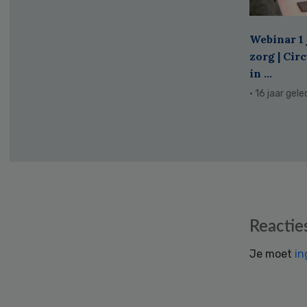
Webinar 1 
zorg | Cir
in ...
· 16 jaar gel
Reader
Reactie
Interactions
Je moet
in