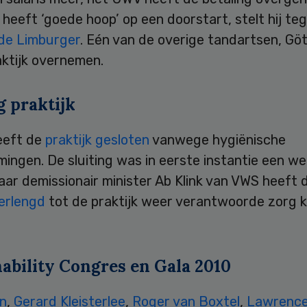
heeft ‘goede hoop’ op een doorstart, stelt hij te
de Limburger
. Eén van de overige tandartsen, Göt
aktijk overnemen.
g praktijk
eft de
praktijk gesloten
vanwege hygiënische
ingen. De sluiting was in eerste instantie een w
aar demissionair minister Ab Klink van VWS heeft 
verlengd
tot de praktijk weer verantwoorde zorg 
nability Congres en Gala 2010
an
,
Gerard Kleisterlee
,
Roger van Boxtel
,
Lawrence