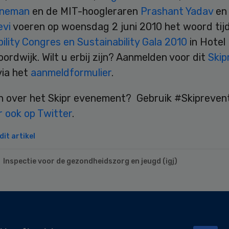
eneman
en de MIT-hoogleraren
Prashant Yadav
e
evi
voeren op woensdag 2 juni 2010 het woord tij
ility Congres en Sustainability Gala 2010
in Hotel 
oordwijk. Wilt u erbij zijn? Aanmelden voor dit
Skip
via het
aanmeldformulier
.
n over het Skipr evenement? Gebruik #Skipreven
r ook op Twitter
.
it artikel
Inspectie voor de gezondheidszorg en jeugd (igj)