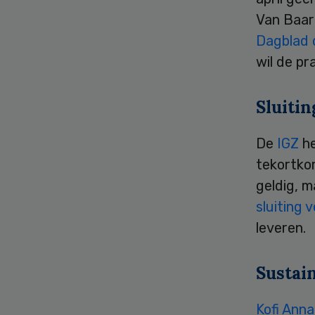
Van Baar 
Dagblad 
wil de pr
Sluitin
De
IGZ
he
tekortkom
geldig, m
sluiting 
leveren.
Sustai
Kofi Ann