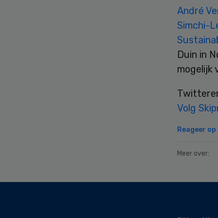
André V
Simchi-L
Sustainab
Duin in N
mogelijk 
Twittere
Volg Skip
Reageer op d
Meer over:
Secondary
Sidebar