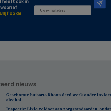
l heeft ook in
uwsbrief
Blijf op de
teerd nieuws
Geschorste huisarts Rhoon deed werk onder invloe
alcohol
Inspectie: Livio voldoet aan zorgstandaarden, onda