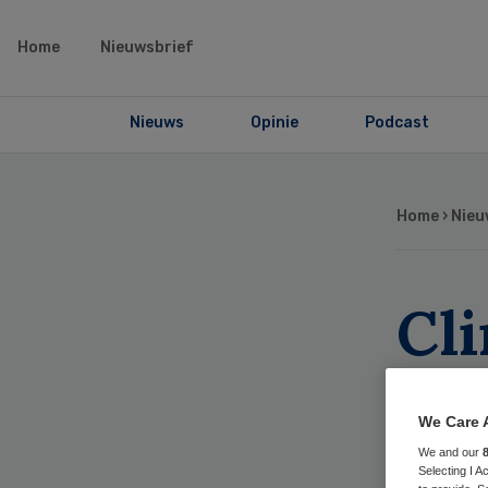
Home
Nieuwsbrief
Nieuws
Opinie
Podcast
Home
›
Nieu
Cl
Co
We Care 
fai
We and our
Selecting I 