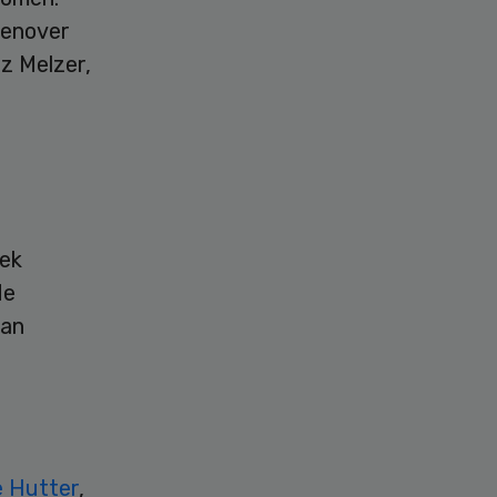
genover
z Melzer,
eek
de
kan
 Hutter
,