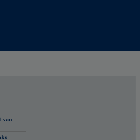
d van
nks