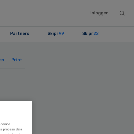
Searc
Inloggen
this
websit
Partners
Skipr
99
Skipr
22
Primary
Sidebar
en
Print
g
 device.
rs process data