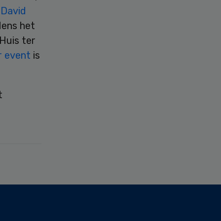
n
David
dens het
Huis ter
r event
is
t