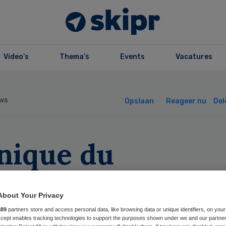
Video’s
Thema’s
Events
Vacatures
ws
Opslaan
Reageer nu
Del
inique du
mmerce was al
About Your Privacy
lliet voor sluitin
889
partners store and access personal data, like browsing data or unique identifiers, on your
Accept enables tracking technologies to support the purposes shown under we and our partne