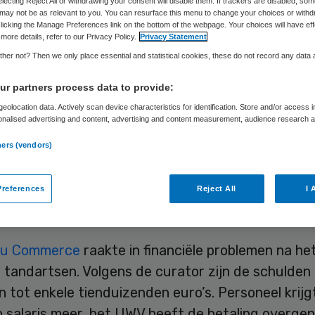
electing Reject All or withdrawing your consent will disable them. If trackers are disabled, so
may not be as relevant to you. You can resurface this menu to change your choices or withd
licking the Manage Preferences link on the bottom of the webpage. Your choices will have eff
more details, refer to our Privacy Policy.
Privacy Statement
Skipr Redactie
17 mei 2010
,
13:40
74 keer gelezen
her not? Then we only place essential and statistical cookies, these do not record any data
r partners process data to provide:
tsenpraktijk Clinique du Commerce in Echt is al 
eolocation data. Actively scan device characteristics for identification. Store and/or access 
onalised advertising and content, advertising and content measurement, audience research 
tie voor de Gezondheidszorg (IGZ) een bevel tot s
.
ailliet verklaard. Dat bevestigt curator Jeroen va
ners (vendors)
de Limburger.
references
Reject All
I 
iële problemen
du Commerce
raakte in financiële problemen na he
 tandartsen. Volgens de curator zijn de schulden
 tot enkele tienduizenden euro’s. Personeel krijg
n salaris meer, het UWV heeft de betaling overge