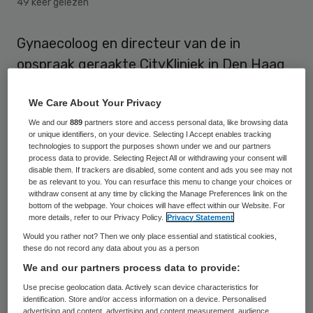
49 keer gelezen
Gynaecoloog en directeur van de in
opspraak geraakte CityKliniek in Den Haag
Rock G. moest dinsdag 16 maart voor het
We Care About Your Privacy
medisch tuchtcollege in Den Haag
We and our
889
partners store and access personal data, like browsing data
verschijnen. Volgens zijn advocaat voert de
or unique identifiers, on your device. Selecting I Accept enables tracking
Inspectie voor de Gezondheidszorg ‘een
technologies to support the purposes shown under we and our partners
process data to provide. Selecting Reject All or withdrawing your consent will
regelrechte hetze’ tegen G. Dat meldt
disable them. If trackers are disabled, some content and ads you see may not
be as relevant to you. You can resurface this menu to change your choices or
Omroep West.
withdraw consent at any time by clicking the Manage Preferences link on the
bottom of the webpage. Your choices will have effect within our Website. For
more details, refer to our Privacy Policy.
Privacy Statement
Klachten
Would you rather not? Then we only place essential and statistical cookies,
these do not record any data about you as a person
We and our partners process data to provide:
G. moest voor het tuchtcollege verschijnen
Use precise geolocation data. Actively scan device characteristics for
vanwege
ruim tachtig klachten
over de
identification. Store and/or access information on a device. Personalised
CityKliniek. Tenminste negen vrouwen
advertising and content, advertising and content measurement, audience