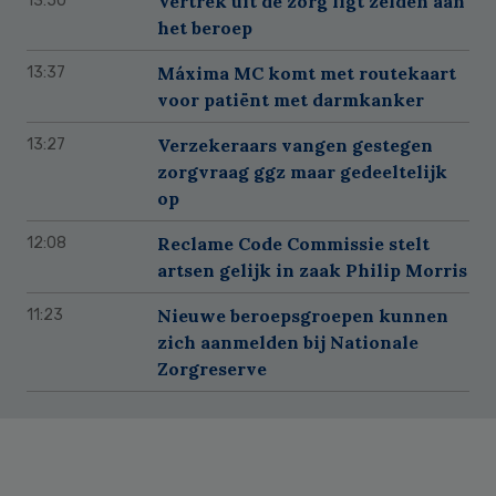
Vertrek uit de zorg ligt zelden aan
13:50
het beroep
Máxima MC komt met routekaart
13:37
voor patiënt met darmkanker
Verzekeraars vangen gestegen
13:27
zorgvraag ggz maar gedeeltelijk
op
Reclame Code Commissie stelt
12:08
artsen gelijk in zaak Philip Morris
Nieuwe beroepsgroepen kunnen
11:23
zich aanmelden bij Nationale
Zorgreserve