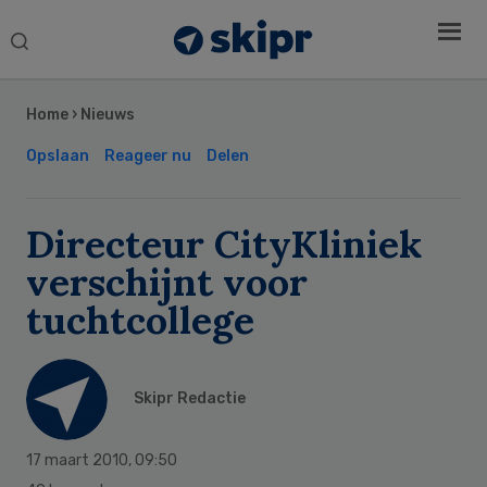
Search
this
Secondary
website
Sidebar
Home
›
Nieuws
Opslaan
Reageer nu
Delen
Directeur CityKliniek
verschijnt voor
tuchtcollege
Skipr Redactie
17 maart 2010
,
09:50