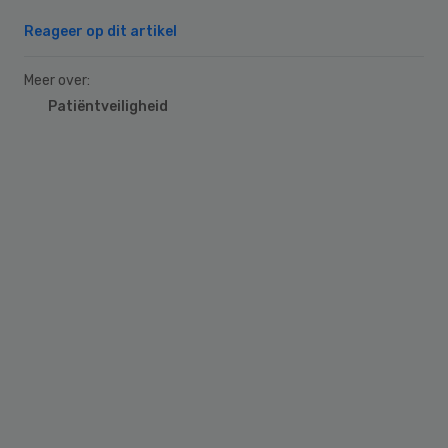
Reageer op dit artikel
Meer over:
Patiëntveiligheid
Primary
Sidebar