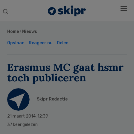
Search
this
Secondary
website
Sidebar
Home
›
Nieuws
Opslaan
Reageer nu
Delen
Erasmus MC gaat hsmr
toch publiceren
Skipr Redactie
21 maart 2014
,
12:39
37 keer gelezen