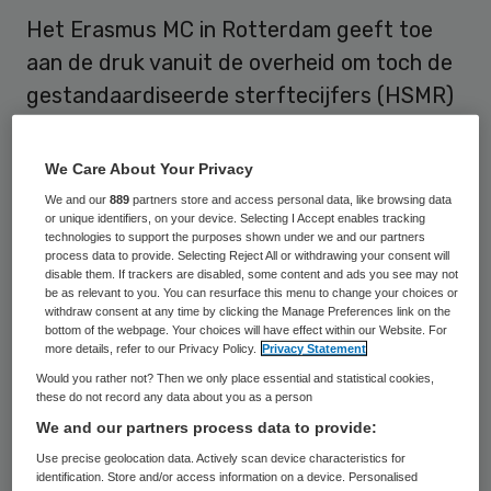
Het Erasmus MC in Rotterdam geeft toe
aan de druk vanuit de overheid om toch de
gestandaardiseerde sterftecijfers (HSMR)
te publiceren. Het umc heeft nog tot 1 mei
2014 om de de cijfers online beschikbaar te
We Care About Your Privacy
stellen.
We and our
889
partners store and access personal data, like browsing data
or unique identifiers, on your device. Selecting I Accept enables tracking
technologies to support the purposes shown under we and our partners
Dat meldt de instelling in een
verklaring
process data to provide. Selecting Reject All or withdrawing your consent will
disable them. If trackers are disabled, some content and ads you see may not
online
. Eind februari
verzette het Erasmus
be as relevant to you. You can resurface this menu to change your choices or
zich nog luidruchtig tegen publicatie van de
withdraw consent at any time by clicking the Manage Preferences link on the
bottom of the webpage. Your choices will have effect within our Website. For
HSMR. Het ziekenhuis uitte forse
bezwaren
more details, refer to our Privacy Policy.
Privacy Statement
tegen het gebruik ervan als
Would you rather not? Then we only place essential and statistical cookies,
these do not record any data about you as a person
vergelijkingsinstrument. Dit omdat de
We and our partners process data to provide:
methodiek geen rekening houdt met
Use precise geolocation data. Actively scan device characteristics for
populatieverschillen per ziekenhuis. Het
identification. Store and/or access information on a device. Personalised