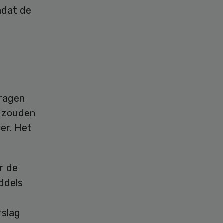
adat de
dragen
r zouden
ver. Het
r de
iddels
rslag