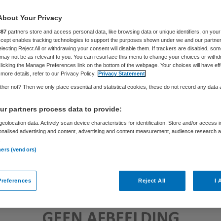
About Your Privacy
Skipr Redactie
24 juli 2014
,
12:19
40 keer gelezen
887
partners store and access personal data, like browsing data or unique identifiers, on your
Accept enables tracking technologies to support the purposes shown under we and our partne
electing Reject All or withdrawing your consent will disable them. If trackers are disabled, so
may not be as relevant to you. You can resurface this menu to change your choices or withd
licking the Manage Preferences link on the bottom of the webpage. Your choices will have eff
more details, refer to our Privacy Policy.
Privacy Statement
her not? Then we only place essential and statistical cookies, these do not record any data
r partners process data to provide:
eolocation data. Actively scan device characteristics for identification. Store and/or access 
onalised advertising and content, advertising and content measurement, audience research 
.
ners (vendors)
references
Reject All
I 