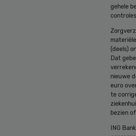
gehele b
controle
Zorgverz
materiële
(deels) 
Dat gebe
verreken
nieuwe d
euro over
te corrig
ziekenhu
bezien of
ING Bank