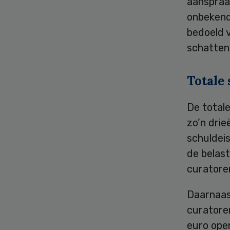
aanspraak
onbekend
bedoeld v
schatten 
Totale
De total
zo’n drie
schuldeis
de belast
curatore
Daarnaast
curatoren
euro ope