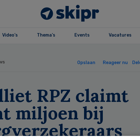
Video’s
Thema’s
Events
Vacatures
ws
Opslaan
Reageer nu
Del
lliet RPZ claimt
t miljoen bij
rgverzekeraars