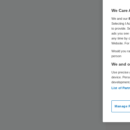
We Care 
We and our
Selecting I 
to provide. S
ads you see 
any time by c
Website. For 
Would you rat
person
We and ou
Use precise g
device. Pers
development
List of Part
Manage P