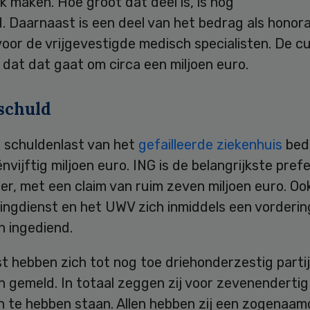
 maken. Hoe groot dat deel is, is nog
. Daarnaast is een deel van het bedrag als honor
oor de vrijgevestigde medisch specialisten. De c
dat dat gaat om circa een miljoen euro.
 schuld
e schuldenlast van het
gefailleerde ziekenhuis
bed
ënvijftig miljoen euro. ING is de belangrijkste pref
er, met een claim van ruim zeven miljoen euro. O
ingdienst en het UWV zich inmiddels een vordering
n ingediend.
 hebben zich tot nog toe driehonderzestig partij
 gemeld. In totaal zeggen zij voor zevenendertig
n te hebben staan. Allen hebben zij een zogenaam