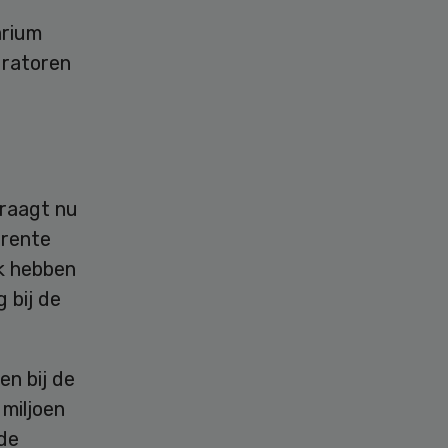
arium
uratoren
raagt nu
erente
ok hebben
 bij de
en bij de
 miljoen
de