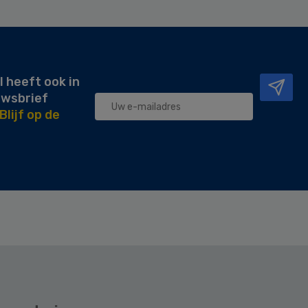
l heeft ook in
uwsbrief
Blijf op de