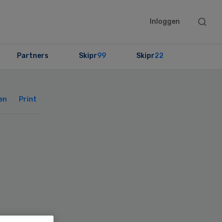
Searc
Inloggen
this
websit
Partners
Skipr
99
Skipr
22
Primary
Sidebar
en
Print