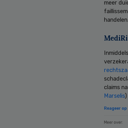
meer dui
faillisse
handelen
MediRi
Inmiddels
verzeker
rechtsza
schadecl
claims n
Marselis
)
Reageer op d
Meer over: