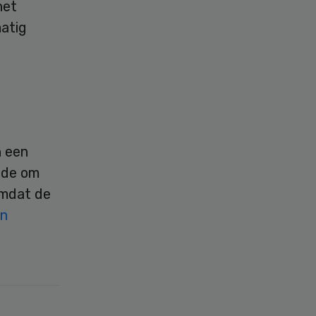
het
matig
n een
rde om
omdat de
n