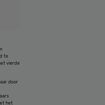
en
d te
het vierde
maar door
raars
et het