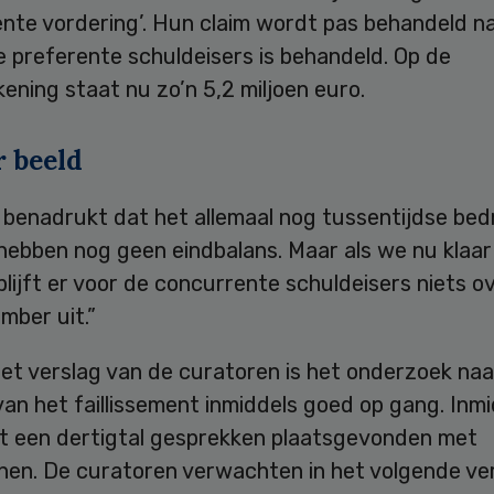
ente vordering’. Hun claim wordt pas behandeld n
e preferente schuldeisers is behandeld. Op de
ening staat nu zo’n 5,2 miljoen euro.
 beeld
 benadrukt dat het allemaal nog tussentijdse be
 hebben nog geen eindbalans. Maar als we nu klaa
 blijft er voor de concurrente schuldeisers niets o
omber uit.”
het verslag van de curatoren is het onderzoek naa
an het faillissement inmiddels goed op gang. Inm
t een dertigtal gesprekken plaatsgevonden met
nen. De curatoren verwachten in het volgende ve