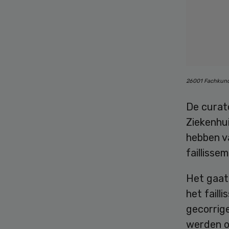
26001 Fachkunde
De curat
Ziekenhu
hebben va
faillisse
Het gaat
het faill
gecorrig
werden o