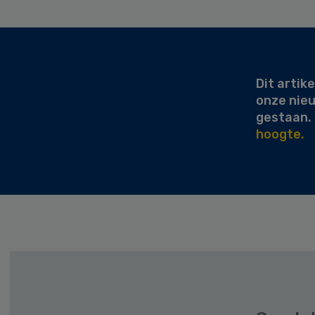
Secondary
Sidebar
Dit artike
onze nie
gestaan.
hoogte.