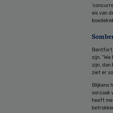
‘concurr
eis van d
boedelrek
Somber
Bentfort
zijn. “We
zijn, dan
ziet er s
Blijkens 
oorzaak v
heeft me
betrokke