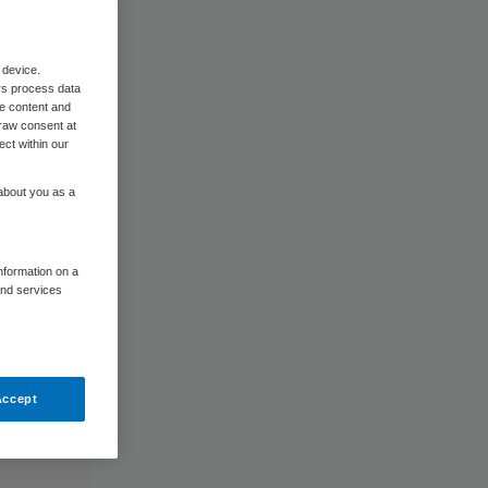
 device.
rs process data
me content and
raw consent at
ect within our
 about you as a
information on a
and services
Accept