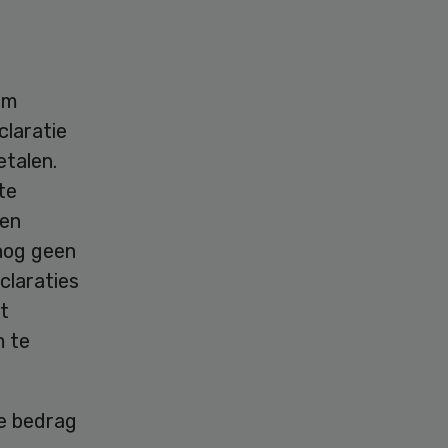
e
um
claratie
talen.
te
een
nog geen
claraties
t
m te
e bedrag