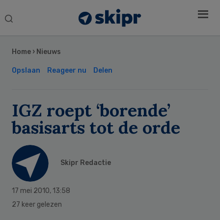
Search
this
Secondary
website
Sidebar
Home
›
Nieuws
Opslaan
Reageer nu
Delen
IGZ roept ‘borende’
basisarts tot de orde
Skipr Redactie
17 mei 2010
,
13:58
27 keer gelezen