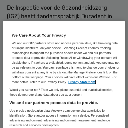
De Inspectie voor de Gezondheidszorg
(IGZ) heeft tandartspraktijk Duradent in
Barendrecht een bevel tot sluiten
opgelegd. Het is de tweede keer dat de IGZ
We Care About Your Privacy
optreedt bij deze praktijk die eerder
We and our
887
partners store and access personal data, like browsing data
or unique identifiers, on your device. Selecting I Accept enables tracking
‘boorde’ onder de naam Maximakliniek. De
technologies to support the purposes shown under we and our partners
‘tandarts’ is niet bevoegd tot het uitvoeren
process data to provide. Selecting Reject All or withdrawing your consent will
disable them. If trackers are disabled, some content and ads you see may not
van tandheelkundige behandelingen.
be as relevant to you. You can resurface this menu to change your choices or
withdraw consent at any time by clicking the Manage Preferences link on the
bottom of the webpage. Your choices will have effect within our Website. For
more details, refer to our Privacy Policy.
Privacy Statement
Tweede sluitingsbevel
Would you rather not? Then we only place essential and statistical cookies,
these do not record any data about you as a person
Duradent voldoet niet aan de voorwaarden
We and our partners process data to provide:
voor verantwoorde zorg, zo bleek bij een
Use precise geolocation data. Actively scan device characteristics for
identification. Store and/or access information on a device. Personalised
onaangekondigd bezoek op 11 mei 2010. Een
advertising and content, advertising and content measurement, audience
basisarts deed zich voor als tandarts. De
research and services development.