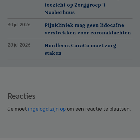
toezicht op Zorggroep ’t
Noaberhuus
Pijnkliniek mag geen lidocaïne
30 jul 2026
verstrekken voor coronaklachten
Hardleers CuraCo moet zorg
28 jul 2026
staken
Reader
Reacties
Interactions
Je moet
ingelogd zijn op
om een reactie te plaatsen.