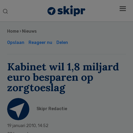
Search
this
Secondary
website
Sidebar
Home
›
Nieuws
Opslaan
Reageer nu
Delen
Kabinet wil 1,8 miljard
euro besparen op
zorgtoeslag
Skipr Redactie
19 januari 2010
,
14:52