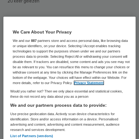
20 keer gelezen
Het kabinet wil 1,8 miljard euro besparen op
de zorgtoeslag. Dat blijkt uit een notitie van
We Care About Your Privacy
het Centraal Planbureau (CPB) in opdracht
We and our
887
partners store and access personal data, like browsing data
van minister Ab Klink (Volksgezondheid). Dit
or unique identifiers, on your device. Selecting I Accept enables tracking
technologies to support the purposes shown under we and our partners
meldt NRC Handelsblad.
process data to provide. Selecting Reject All or withdrawing your consent will
disable them. If trackers are disabled, some content and ads you see may not
be as relevant to you. You can resurface this menu to change your choices or
withdraw consent at any time by clicking the Manage Preferences link on the
Zorgverzekeraars
bottom of the webpage. Your choices will have effect within our Website. For
more details, refer to our Privacy Policy.
Privacy Statement
Op de zorgtoeslag wordt meer bezuinigd
Would you rather not? Then we only place essential and statistical cookies,
these do not record any data about you as a person
dan aanvankelijk gepland. Zorgverzekeraars
We and our partners process data to provide:
gaan volgens het CPB al in 2014 het
Use precise geolocation data. Actively scan device characteristics for
volledige risico dragen bij de inkoop van
identification. Store and/or access information on a device. Personalised
advertising and content, advertising and content measurement, audience
zorg en niet pas in 2018, meldt
NRC
research and services development.
List of Partners (vendors)
Handelsblad
.