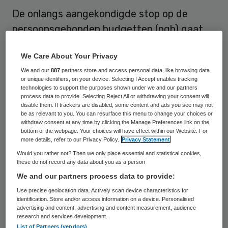
De onlangs aangekondigde stop op de
persoonsgebonden budgetten (pgb) gaat
officieel nog niet per 1 juli in. Demissionair
We Care About Your Privacy
minister Ab Klink van VWS heeft woensdag
We and our
887
partners store and access personal data, like browsing data
op verzoek van de Tweede Kamer de
or unique identifiers, on your device. Selecting I Accept enables tracking
ingangsdatum van deze maatregel ‘even
technologies to support the purposes shown under we and our partners
process data to provide. Selecting Reject All or withdrawing your consent will
aangehouden’.
disable them. If trackers are disabled, some content and ads you see may not
be as relevant to you. You can resurface this menu to change your choices or
withdraw consent at any time by clicking the Manage Preferences link on the
bottom of the webpage. Your choices will have effect within our Website. For
Overschrijding budget
more details, refer to our Privacy Policy.
Privacy Statement
Would you rather not? Then we only place essential and statistical cookies,
De Kamer wil donderdag 1 juli nog praten
these do not record any data about you as a person
We and our partners process data to provide:
over de door Klink
voorgestelde
Use precise geolocation data. Actively scan device characteristics for
bezuinigingen
in de zorg, waaronder dus
identification. Store and/or access information on a device. Personalised
ook het plan om de rest van het jaar te
advertising and content, advertising and content measurement, audience
research and services development.
stoppen met het persoonsgebonden
List of Partners (vendors)