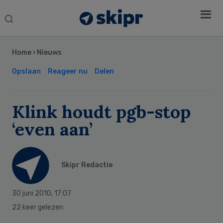
Search
this
Secondary
website
Sidebar
Home
›
Nieuws
Opslaan
Reageer nu
Delen
Klink houdt pgb-stop
‘even aan’
Skipr Redactie
30 juni 2010
,
17:07
22 keer gelezen