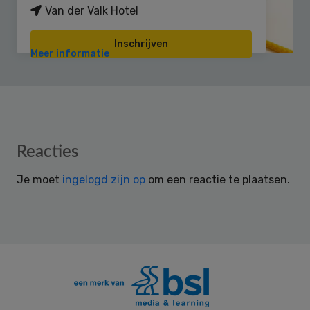
Van der Valk Hotel
Inschrijven
Meer informatie
Reader
Reacties
Interactions
Je moet
ingelogd zijn op
om een reactie te plaatsen.