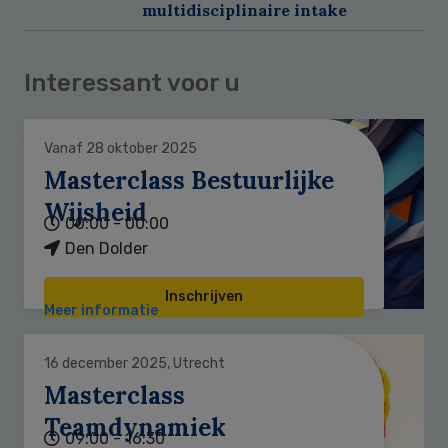
multidisciplinaire intake
Interessant voor u
Vanaf 28 oktober 2025
Masterclass Bestuurlijke
Wijsheid
00:00 - 00:00
Den Dolder
Inschrijven
Meer informatie
16 december 2025, Utrecht
Masterclass
Teamdynamiek
09:00 - 16:30