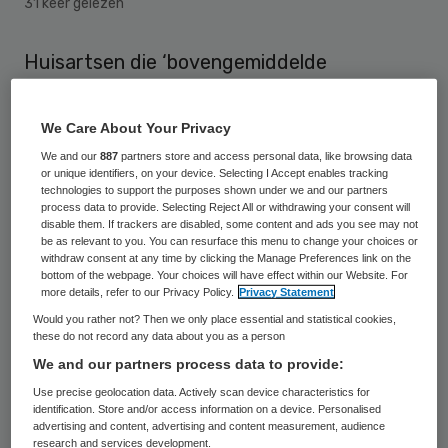
31 keer gelezen
Huisartsen die ‘bovengemiddelde
inspanningen’ verrichten worden vanaf 2011
extra beloond. Dat heeft minister Klink
We Care About Your Privacy
donderdag op het congres ‘Eén Zorg
We and our
887
partners store and access personal data, like browsing data
or unique identifiers, on your device. Selecting I Accept enables tracking
ontketend’ in Den Haag gezegd.
technologies to support the purposes shown under we and our partners
process data to provide. Selecting Reject All or withdrawing your consent will
disable them. If trackers are disabled, some content and ads you see may not
Verbeteren zorg
be as relevant to you. You can resurface this menu to change your choices or
withdraw consent at any time by clicking the Manage Preferences link on the
bottom of the webpage. Your choices will have effect within our Website. For
more details, refer to our Privacy Policy.
Privacy Statement
Klink benadrukte op het
congres
het belang
Would you rather not? Then we only place essential and statistical cookies,
van een krachtige, patiëntgerichte
these do not record any data about you as a person
eerstelijnszorg: “Een betere samenwerking
We and our partners process data to provide:
tussen verschillende zorgverleners, zoals
Use precise geolocation data. Actively scan device characteristics for
identification. Store and/or access information on a device. Personalised
huisartsen, apothekers, specialisten,
advertising and content, advertising and content measurement, audience
verpleegkundigen, diëtisten en
research and services development.