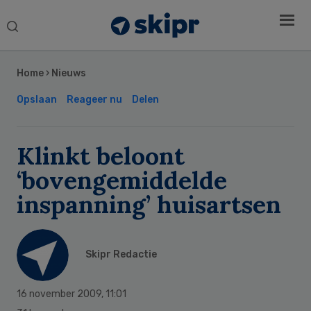
Search
this
Secondary
website
Sidebar
Home
›
Nieuws
Opslaan
Reageer nu
Delen
Klinkt beloont
‘bovengemiddelde
inspanning’ huisartsen
Skipr Redactie
16 november 2009
,
11:01