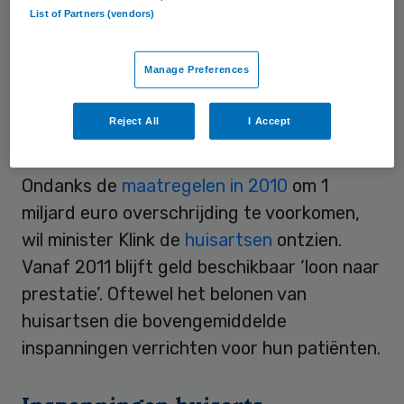
List of Partners (vendors)
fysiotherapeuten, kan een belangrijke
bijdrage leveren aan het verbeteren van de
Manage Preferences
zorg voor chronisch zieken.”
Reject All
I Accept
Maatregelen 2010
Ondanks de
maatregelen in 2010
om 1
miljard euro overschrijding te voorkomen,
wil minister Klink de
huisartsen
ontzien.
Vanaf 2011 blijft geld beschikbaar ‘loon naar
prestatie’. Oftewel het belonen van
huisartsen die bovengemiddelde
inspanningen verrichten voor hun patiënten.