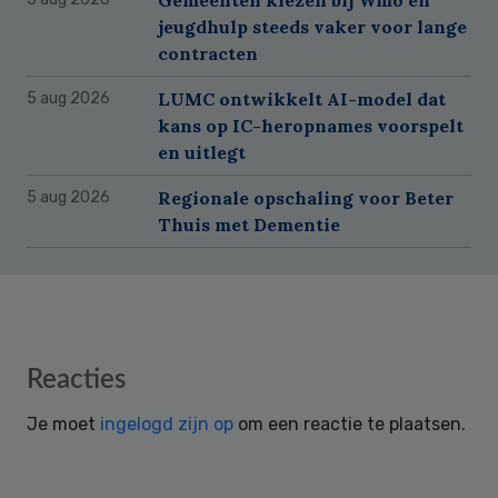
Gemeenten kiezen bij Wmo en
jeugdhulp steeds vaker voor lange
contracten
LUMC ontwikkelt AI-model dat
5 aug 2026
kans op IC-heropnames voorspelt
en uitlegt
Regionale opschaling voor Beter
5 aug 2026
Thuis met Dementie
Reader
Reacties
Interactions
Je moet
ingelogd zijn op
om een reactie te plaatsen.