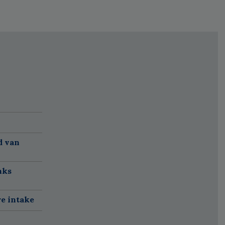
d van
nks
re intake