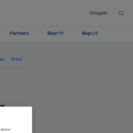
Searc
Inloggen
this
websit
Partners
Skipr
99
Skipr
22
Primary
Sidebar
en
Print
r
 device.