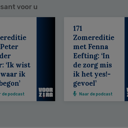
sant voor u
171
ereditie
Zomereditie
Peter
met Fenna
der
Eefting: ‘In
: ‘Ik wist
de zorg mis
 waar ik
ik het yes!-
begon’
gevoel’
r de podcast
Naar de podcast