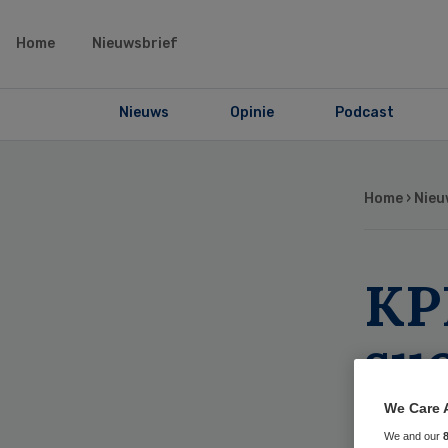
Home
Nieuwsbrief
Nieuws
Opinie
Podcast
Home
›
Nieu
KP
su
ko
We Care 
We and our