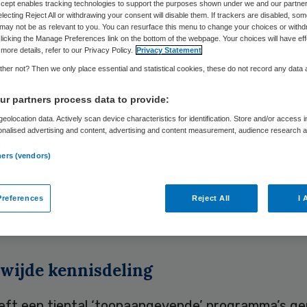
Accept enables tracking technologies to support the purposes shown under we and our partne
electing Reject All or withdrawing your consent will disable them. If trackers are disabled, so
may not be as relevant to you. You can resurface this menu to change your choices or withd
licking the Manage Preferences link on the bottom of the webpage. Your choices will have eff
Skipr Redactie
29 april 2010
,
12:08
40 keer gelezen
more details, refer to our Privacy Policy.
Privacy Statement
her not? Then we only place essential and statistical cookies, these do not record any data
r partners process data to provide:
nheid en inspiratie van het topmanagement, de 
eolocation data. Actively scan device characteristics for identification. Store and/or access 
rofessionals aan te moedigen en te ondersteune
onalised advertising and content, advertising and content measurement, audience research 
e blik naar het zorgproces te kijken en een aanpak
.
ners (vendors)
s analyseert vanuit het perspectief van de patië
drie succesfactoren voor kostenbesparing en
references
Reject All
I 
sverbetering in de zorg, constateert KPMG op bas
zoek ‘A better pill to swallow’.
wijde kennisdeling
eft een tiental ‘toonaangevende’ programma’s ge