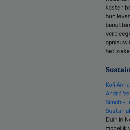
kosten b
hun leven
benutten
verpleeg
opnieuw 
het zieke
Sustai
Kofi Ann
André V
Simchi-L
Sustainab
Duin in N
mogelijk 