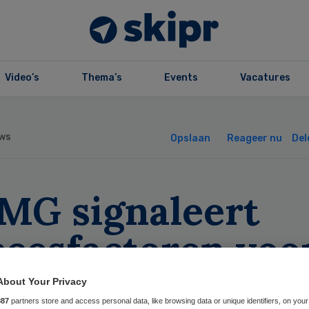
Video’s
Thema’s
Events
Vacatures
ws
Opslaan
Reageer nu
Del
MG signaleert
ccesfactoren voo
stenbesparing
About Your Privacy
887
partners store and access personal data, like browsing data or unique identifiers, on your