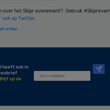
n over het Skipr evenement? Gebruik #Skipreven
r ook op Twitter
.
it artikel
l heeft ook in
uwsbrief
Blijf op de