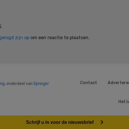
s
gelogd zijn op
om een reactie te plaatsen.
Contact
Advertere
ing
, onderdeel van
Springer
Het l
Schrijf u in voor de nieuwsbrief