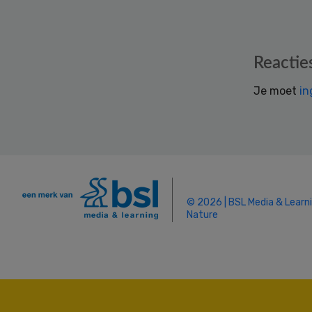
Reader
Reactie
Interactions
Je moet
in
© 2026 | BSL Media & Learn
Nature