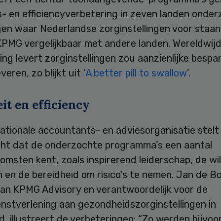
s- en efficiencyverbetering in zeven landen onder
en waar Nederlandse zorginstellingen voor staan,
KPMG vergelijkbaar met andere landen. Wereldwij
ing levert zorginstellingen zou aanzienlijke bespa
eren, zo blijkt uit ‘
A better pill to swallow
’.
it en efficiency
ationale accountants- en adviesorganisatie stelt 
cht dat de onderzochte programma’s een aantal
msten kent, zoals inspirerend leiderschap, de wi
 en de bereidheid om risico’s te nemen. Jan de Bo
van KPMG Advisory en verantwoordelijk voor de
nstverlening aan gezondheidszorginstellingen in
, illustreert de verbeteringen: “Zo werden bijvoo