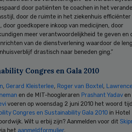
espaard door patiënten te coachen in het verand
sstijl, door de ruimte in het ziekenhuis efficiënter
, door goedkopere inkoop van medicijnen, door
kundigen meer verantwoordelijkheid te geven en 
inrichten van de dienstverlening waardoor de len
nhuisverblijf drastisch naar beneden ging.”
nability Congres en Gala 2010
an
,
Gerard Kleisterlee
,
Roger van Boxtel
,
Lawrence
eneman
en de MIT-hoogleraren
Prashant Yadav
e
evi
voeren op woensdag 2 juni 2010 het woord tij
ility Congres en Sustainability Gala 2010
in Hotel 
oordwijk. Wilt u erbij zijn? Aanmelden voor dit
Skip
via het
aanmeldformulier
.