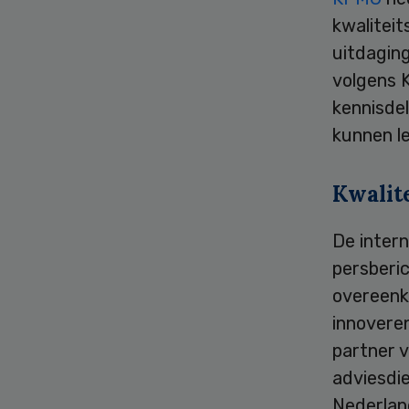
kwaliteit
uitdaging
volgens 
kennisdel
kunnen lev
Kwalite
De intern
persberi
overeenko
innoveren
partner 
adviesdie
Nederland