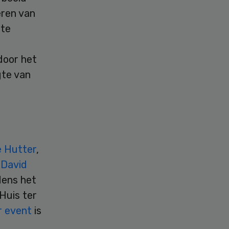
eren van
 te
door het
gte van
 Hutter
,
n
David
dens het
Huis ter
r event
is