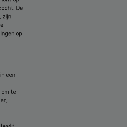
zocht. De
 zijn
de
ringen op
in een
l om te
er,
rbeeld