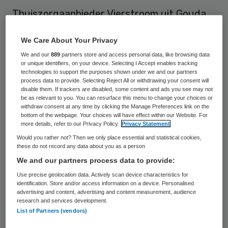
Thuiszorgaanbieder Vierstroom uit Gouda
zou overnamegesprekken voeren met het
We Care About Your Privacy
noodlijdende LangeLand Ziekenhuis. Dat
We and our
889
partners store and access personal data, like browsing data
meldt Medisch Contact op basis van een
or unique identifiers, on your device. Selecting I Accept enables tracking
interview met de voorzitter van de raad van
technologies to support the purposes shown under we and our partners
process data to provide. Selecting Reject All or withdrawing your consent will
toezicht van het LangeLand Marianne
disable them. If trackers are disabled, some content and ads you see may not
be as relevant to you. You can resurface this menu to change your choices or
Luyer.
withdraw consent at any time by clicking the Manage Preferences link on the
bottom of the webpage. Your choices will have effect within our Website. For
more details, refer to our Privacy Policy.
Privacy Statement
Vierstroom is een opvallende
Would you rather not? Then we only place essential and statistical cookies,
overnamekandidaat. De naam van de
these do not record any data about you as a person
zorggroep is nog niet eerder gevallen en is
We and our partners process data to provide:
bovendien als thuiszorgaanbieder
Use precise geolocation data. Actively scan device characteristics for
identification. Store and/or access information on a device. Personalised
branchevreemd in de ziekenhuiswereld. Ook
advertising and content, advertising and content measurement, audience
research and services development.
zijn er twijfels over de financiële
List of Partners (vendors)
draagkracht van Vierstroom met een