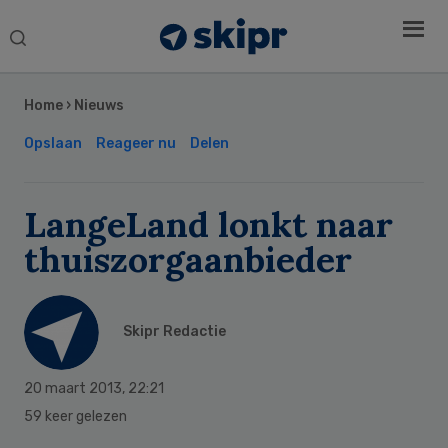
Search
this
Secondary
website
Sidebar
Home
›
Nieuws
Opslaan
Reageer nu
Delen
LangeLand lonkt naar
thuiszorgaanbieder
Skipr Redactie
20 maart 2013
,
22:21
59 keer gelezen