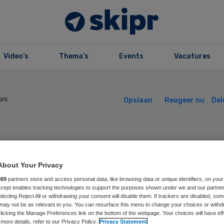
Video’s
Thema’s
Events
Vacatures
ws
Opslaan
Reageer nu
Del
urentius Ziekenh
About Your Privacy
noemt nieuw lid
889
partners store and access personal data, like browsing data or unique identifiers, on your
Accept enables tracking technologies to support the purposes shown under we and our partne
ad van bestuur
electing Reject All or withdrawing your consent will disable them. If trackers are disabled, so
may not be as relevant to you. You can resurface this menu to change your choices or withd
licking the Manage Preferences link on the bottom of the webpage. Your choices will have eff
more details, refer to our Privacy Policy.
Privacy Statement