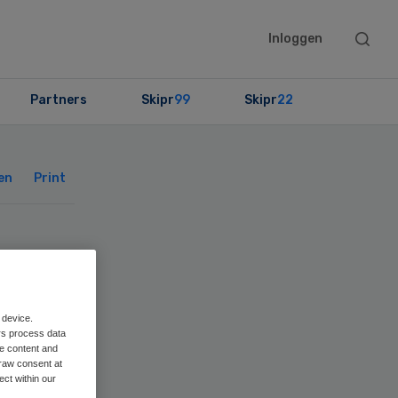
Searc
Inloggen
this
websit
Partners
Skipr
99
Skipr
22
Primary
Sidebar
en
Print
uis
 device.
rs process data
me content and
raw consent at
ect within our