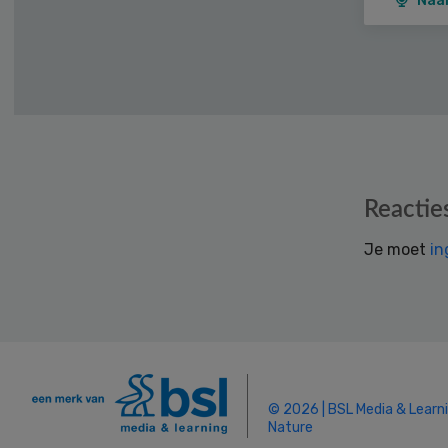
Naa
Reader
Reactie
Interactions
Je moet
in
© 2026 | BSL Media & Learn
Nature