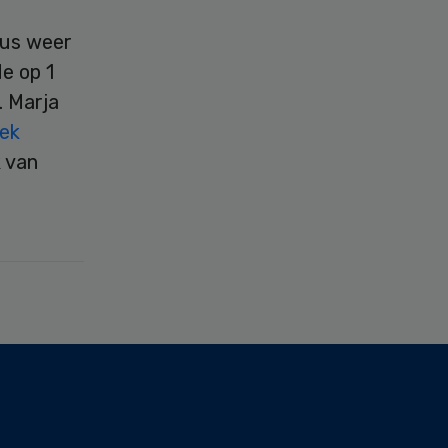
ius weer
e op 1
. Marja
ek
 van