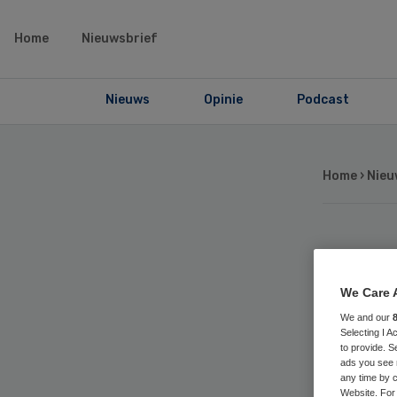
Home
Nieuwsbrief
Nieuws
Opinie
Podcast
Home
›
Nieu
La
We Care 
be
We and our
Selecting I 
ra
to provide. S
ads you see 
any time by c
Website. For 