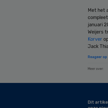
Met het 
compleet
januari 
Weijers t
Korver
op
Jack Thi
Reageer op d
Meer over:
Secondary
Sidebar
Dit artike