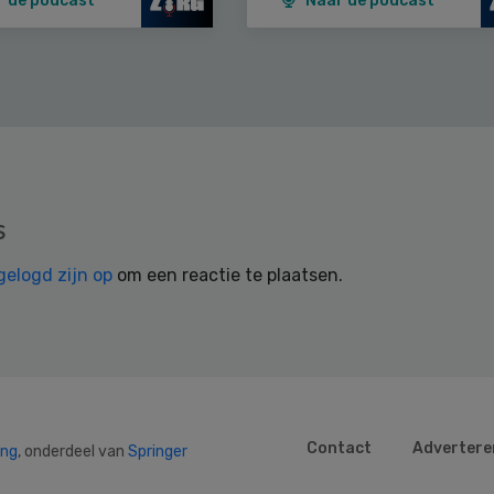
r de podcast
Naar de podcast
s
gelogd zijn op
om een reactie te plaatsen.
Contact
Advertere
ing
, onderdeel van
Springer