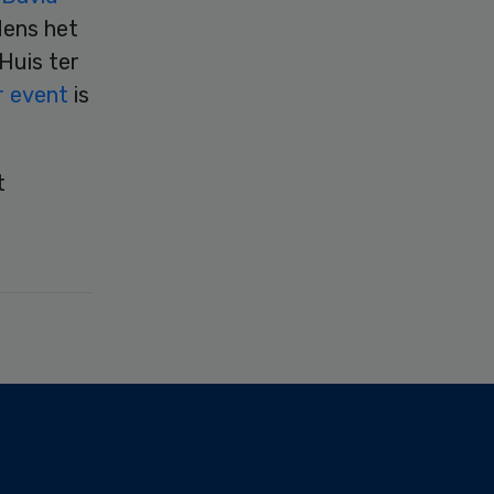
dens het
Huis ter
r event
is
t