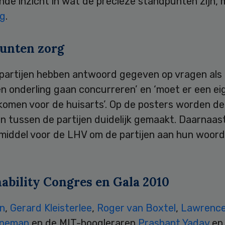
nde inzicht in wat de precieze standpunten zijn,
ng
.
unten zorg
e partijen hebben antwoord gegeven op vragen als
n onderling gaan concurreren’ en ‘moet er een ei
komen voor de huisarts’. Op de posters worden de
en tussen de partijen duidelijk gemaakt. Daarnaas
 middel voor de LHV om de partijen aan hun woord
nability Congres en Gala 2010
an
,
Gerard Kleisterlee
,
Roger van Boxtel
,
Lawrence
eneman
en de MIT-hoogleraren
Prashant Yadav
e