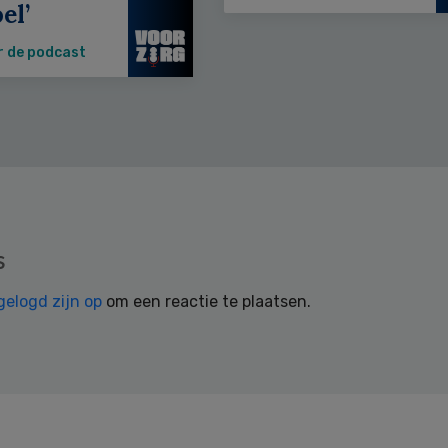
el’
r de podcast
s
gelogd zijn op
om een reactie te plaatsen.