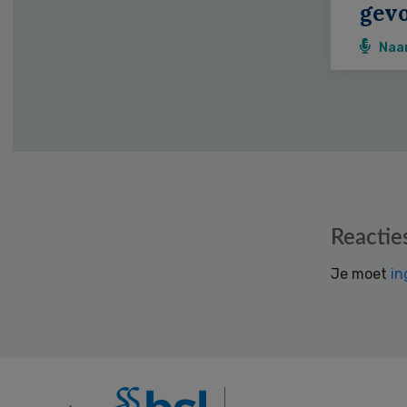
gevo
Naa
Reader
Reactie
Interactions
Je moet
in