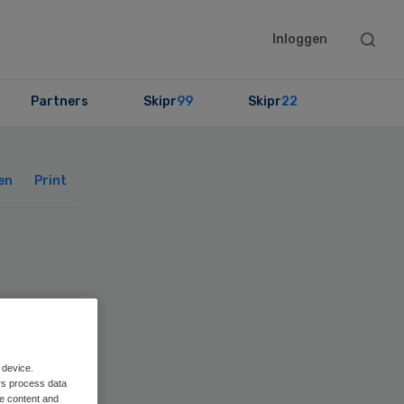
Searc
Inloggen
this
websit
Partners
Skipr
99
Skipr
22
Primary
Sidebar
en
Print
 device.
rs process data
me content and