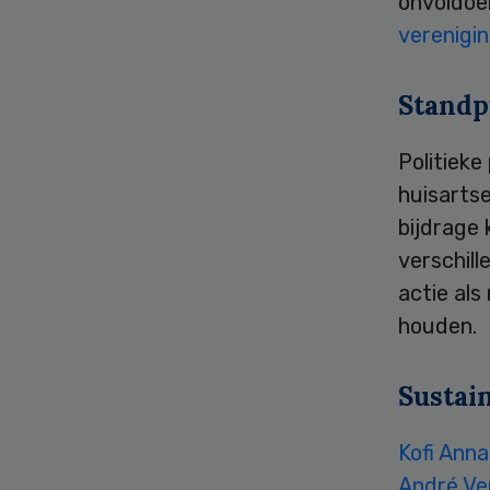
onvoldoe
verenigi
Standp
Politiek
huisartse
bijdrage 
verschill
actie als
houden.
Sustai
Kofi Ann
André V