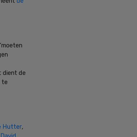
 meent
de
 ‘moeten
gen
t dient de
 te
 Hutter
,
n
David