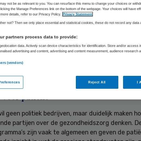
Skipr Redactie
11 mei 2010
,
12:11
26 keer gelezen
may not be as relevant to you. You can resurface this menu to change your choices or withd
licking the Manage Preferences link on the bottom of the webpage. Your choices will have eff
more details, refer to our Privacy Policy.
Privacy Statement
her not? Then we only place essential and statistical cookies, these do not record any data
lijke Huisartsenvereniging (LHV) verspreidt onde
r partners process data to provide:
ters met de standpunten van de politieke partije
eolocation data. Actively scan device characteristics for identification. Store and/or access 
an de gezondheidszorg. De huisartsen kunnen de
onalised advertising and content, advertising and content measurement, audience research 
in hun wachtkamer ophangen. De LHV verwacht d
.
ners (vendors)
 posters massaal zullen ophangen. Dat meldt ond
references
Reject All
I 
 voor patiënt
il geen politiek bedrijven, maar duidelijk maken h
lende partijen over de gezondheidszorg denken. D
ogramma’s zijn vaak te algemeen en geven de pati