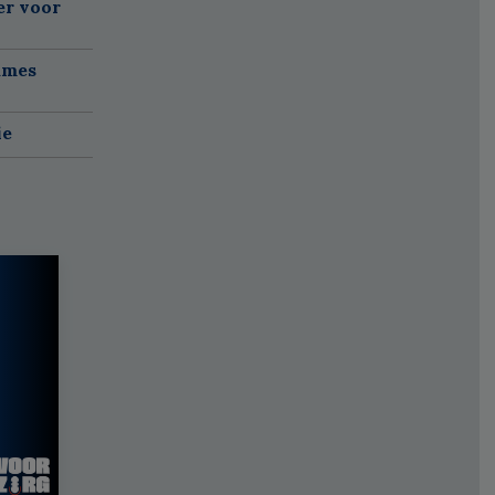
er voor
ames
ie