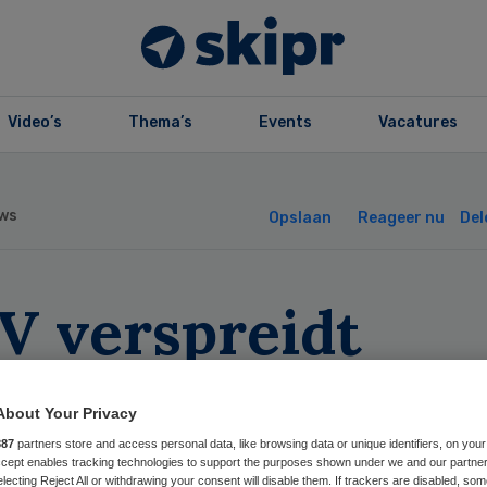
Video’s
Thema’s
Events
Vacatures
ws
Opslaan
Reageer nu
Del
V verspreidt
litieke’ posters
About Your Privacy
887
partners store and access personal data, like browsing data or unique identifiers, on your
Accept enables tracking technologies to support the purposes shown under we and our partne
electing Reject All or withdrawing your consent will disable them. If trackers are disabled, so