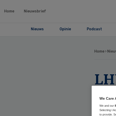
Home
Nieuwsbrief
Nieuws
Opinie
Podcast
Home
›
Nieu
LH
‘po
We Care 
We and our
Selecting I 
to provide. S