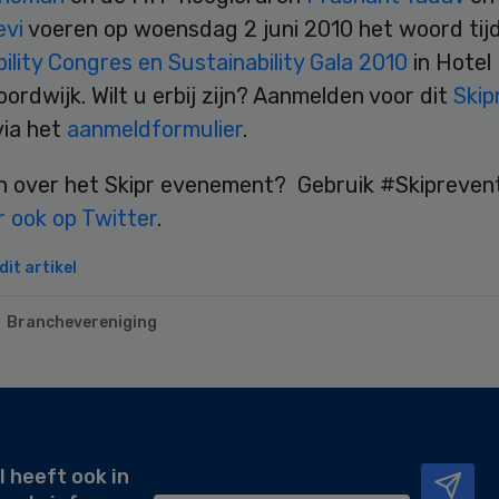
evi
voeren op woensdag 2 juni 2010 het woord tij
ility Congres en Sustainability Gala 2010
in Hotel 
oordwijk. Wilt u erbij zijn? Aanmelden voor dit
Skip
via het
aanmeldformulier
.
n over het Skipr evenement? Gebruik #Skipreven
r ook op Twitter
.
it artikel
Branchevereniging
l heeft ook in