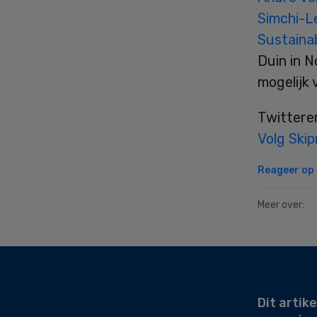
Simchi-L
Sustainab
Duin in N
mogelijk 
Twittere
Volg Skip
Reageer op d
Meer over:
Secondary
Sidebar
Dit artike