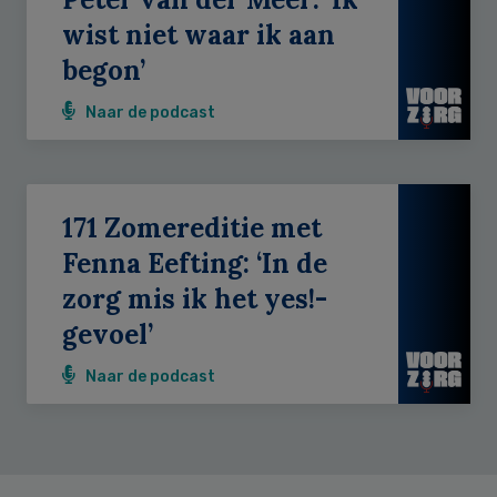
wist niet waar ik aan
begon’
Naar de podcast
171 Zomereditie met
Fenna Eefting: ‘In de
zorg mis ik het yes!-
gevoel’
Naar de podcast