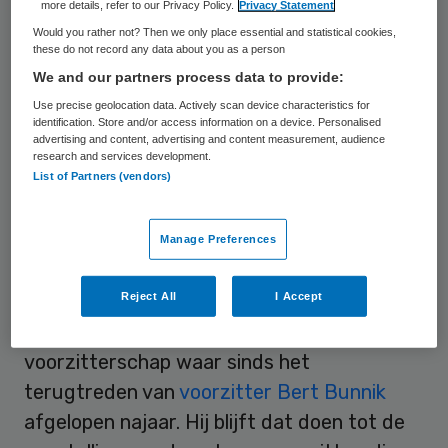
De structuur van de NVZD gaat
more details, refer to our Privacy Policy.
Privacy Statement
veranderen en daarbij krijgt de voorzitter
Would you rather not? Then we only place essential and statistical cookies,
these do not record any data about you as a person
een nieuwe rol en profiel. Desgevraagd
We and our partners process data to provide:
geeft
waarnemend voorzitter Eelco Damen
Use precise geolocation data. Actively scan device characteristics for
na afloop van de vergadering een korte
identification. Store and/or access information on a device. Personalised
advertising and content, advertising and content measurement, audience
toelichting: “De voorzitter van het bestuur
research and services development.
komt van buiten, heeft geen politiek profiel,
List of Partners (vendors)
kent de zorg goed en gaat optreden als een
boegbeeld van de vereniging. De preses
Manage Preferences
moet als woordvoerder het beleid van de
Reject All
I Accept
vereniging goed kunnen representeren.”
Vice-voorzitter Damen neemt het
voorzitterschap waar sinds het
terugtreden van
voorzitter Bert Bunnik
afgelopen najaar. Hij blijft dat doen tot de