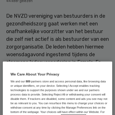
44 keer gelezen
De NVZD vereniging van bestuurders in de
gezondheidszorg gaat werken met een
onafhankelijke voorzitter van het bestuur
die zelf niet actief is als bestuurder van een
zorgorganisatie. De leden hebben hiermee
woensdagavond ingestemd tijdens de
algemene ledenvergadering in Ermelo. Er
komt geen nieuwe directeur van het
We Care About Your Privacy
verenigingsbureau.
We and our
889
partners store and access personal data, like browsing data
or unique identifiers, on your device. Selecting I Accept enables tracking
technologies to support the purposes shown under we and our partners
NVZD-voorzitter heeft geen
process data to provide. Selecting Reject All or withdrawing your consent will
disable them. If trackers are disabled, some content and ads you see may not
politiek profiel
be as relevant to you. You can resurface this menu to change your choices or
withdraw consent at any time by clicking the Manage Preferences link on the
bottom of the webpage. Your choices will have effect within our Website. For