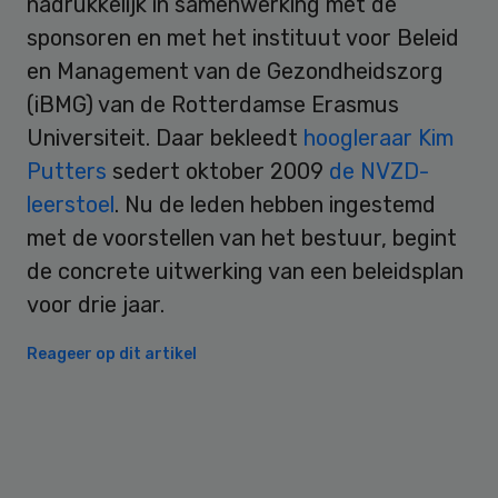
nadrukkelijk in samenwerking met de
sponsoren en met het instituut voor Beleid
en Management van de Gezondheidszorg
(iBMG) van de Rotterdamse Erasmus
Universiteit. Daar bekleedt
hoogleraar Kim
Putters
sedert oktober 2009
de NVZD-
leerstoel
. Nu de leden hebben ingestemd
met de voorstellen van het bestuur, begint
de concrete uitwerking van een beleidsplan
voor drie jaar.
Reageer op dit artikel
Primary
Sidebar