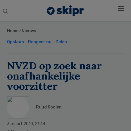
Search
this
Secondary
website
Sidebar
Home
›
Nieuws
Opslaan
Reageer nu
Delen
NVZD op zoek naar
onafhankelijke
voorzitter
Ruud Koolen
3 maart 2010
,
21:44