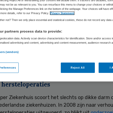
electing Reject All or withdrawing your consent will disable them. If trackers are disabled, so
may not be as relevant to you. You can resurface this menu to change your choices or withd
licking the Manage Preferences link on the bottom of the webpage. Your choices will have eff
more details, refer to our Privacy Policy.
Privacy Statement
Skipr Redactie
12 mei 2010
,
14:53
32 keer gelezen
her not? Then we only place essential and statistical cookies, these do not record any data
r partners process data to provide:
per Ziekenhuis in Emmen stelt een onderzoek in n
eolocation data. Actively scan device characteristics for identification. Store and/or access 
onalised advertising and content, advertising and content measurement, audience research 
ver complicaties na dikke darm operaties naar aanl
.
tv-programma Zembla. Hierbij wordt ook gekeken 
ners (vendors)
heid van de in opspraak geraakte chirurg Nick Re
t RTV Drenthe.
references
Reject All
I 
 hersteloperaties
per Ziekenhuis scoort het slechts op dikke darm 
ederlandse ziekenhuizen. In 2008 zijn naar verho
rsteloperaties uitgevoerd, zo blijkt uit
onderzoe