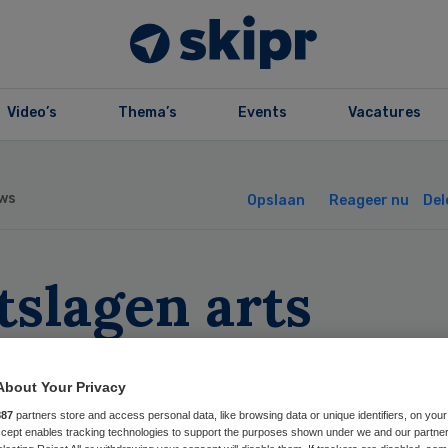
Video’s
Thema’s
Events
Vacatures
ws
Opslaan
Reageer nu
Del
tslagen arts
rokken bij ‘slech
About Your Privacy
rmoperaties
887
partners store and access personal data, like browsing data or unique identifiers, on your
Accept enables tracking technologies to support the purposes shown under we and our partne