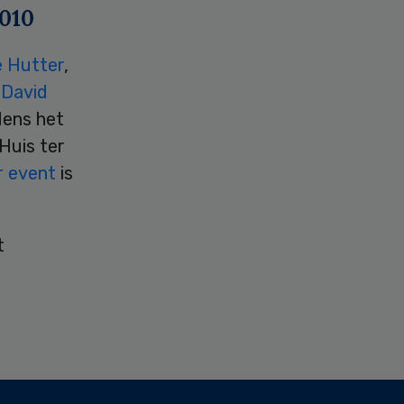
2010
 Hutter
,
n
David
dens het
Huis ter
r event
is
t