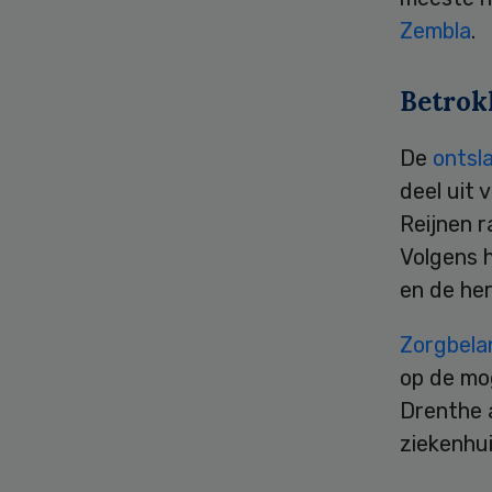
Zembla
.
Betrok
De
ontsla
deel uit 
Reijnen 
Volgens 
en de her
Zorgbela
op de mo
Drenthe a
ziekenhui