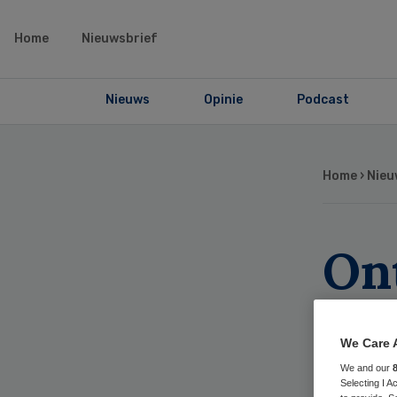
Home
Nieuwsbrief
Nieuws
Opinie
Podcast
Home
›
Nieu
On
bet
We Care 
da
We and our
Selecting I 