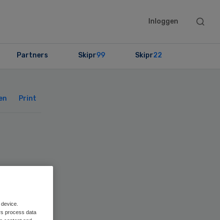
Searc
Inloggen
this
websit
Partners
Skipr
99
Skipr
22
Primary
Sidebar
en
Print
te’
 device.
rs process data