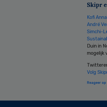
Skipr e
Kofi Ann
André V
Simchi-L
Sustainab
Duin in N
mogelijk 
Twittere
Volg Skip
Reageer op d
Secondary