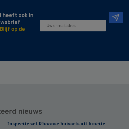
l heeft ook in
uwsbrief
Blijf op de
teerd nieuws
Inspectie zet Rhoonse huisarts uit functie