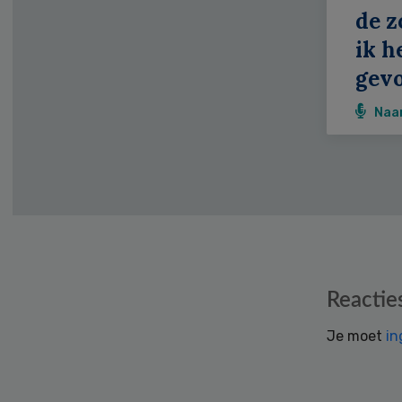
de z
ik h
gevo
Naa
Reader
Reactie
Interactions
Je moet
in