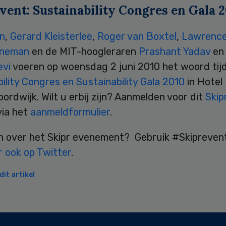
vent: Sustainability Congres en Gala 
an
,
Gerard Kleisterlee
,
Roger van Boxtel
,
Lawrence
eneman
en de MIT-hoogleraren
Prashant Yadav
e
evi
voeren op woensdag 2 juni 2010 het woord tij
ility Congres en Sustainability Gala 2010
in Hotel 
oordwijk. Wilt u erbij zijn? Aanmelden voor dit
Skip
via het
aanmeldformulier
.
n over het Skipr evenement? Gebruik #Skipreven
r ook op Twitter
.
it artikel