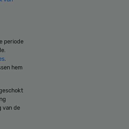
e periode
de.
es
.
ussen hem
geschokt
ang
g van de