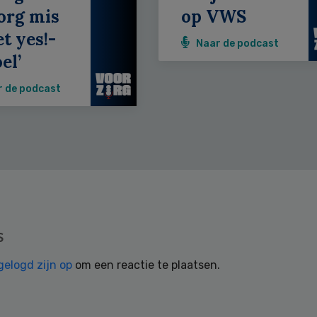
org mis
op VWS
et yes!-
Naar de podcast
el’
r de podcast
s
gelogd zijn op
om een reactie te plaatsen.