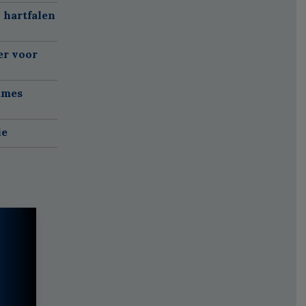
 hartfalen
er voor
ames
ie