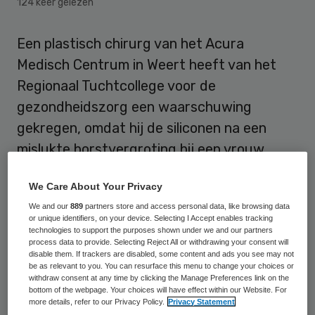
124 keer gelezen
Een plastisch chirurg van het Acura
Medisch Centrum in Weert heeft van het
Regionaal Tuchtcollege voor de
gezondheidszorg een waarschuwing
gekregen, omdat hij de siliconen na een
mislukte borstvergroting bij een vrouw
alleen wilde verwijderen als zij een
We Care About Your Privacy
zwijgcontract tekende.
We and our
889
partners store and access personal data, like browsing data
or unique identifiers, on your device. Selecting I Accept enables tracking
Overeenkomst
technologies to support the purposes shown under we and our partners
process data to provide. Selecting Reject All or withdrawing your consent will
disable them. If trackers are disabled, some content and ads you see may not
be as relevant to you. You can resurface this menu to change your choices or
De patiënte moest afzien van juridische
withdraw consent at any time by clicking the Manage Preferences link on the
stappen en negatieve publiciteit over de
bottom of the webpage. Your choices will have effect within our Website. For
more details, refer to our Privacy Policy.
Privacy Statement
kliniek, de arts en zijn collega’s, zo stond in