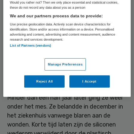
Would you rather not? Then we only place essential and statistical cookies,
de overeenkomst volgens een uitspraak die
these do not record any data about you as a person
We and our partners process data to provide:
dinsdag is gepubliceerd.
Use precise geolocation data. Actively scan device characteristics for
identification. Store and/or access information on a device. Personalised
Twee borstvergrotingen
advertising and content, advertising and content measurement, audience
research and services development.
List of Partners (vendors)
De vrouw liet voor het eerst in juli 2008
siliconenborsten implanteren door de
Manage Preferences
Belgische arts van de toenmalige kliniek
Silhouet
. Na lekkage en infectie werden de
Reject All
I Accept
protheses twee weken later verwijderd.
Minder dan een half jaar later ging ze weer
onder het mes. Ze belandde in december in
het ziekenhuis vanwege blaren aan de
wonden. Korte tijd laten zijn de siliconen
wederom verwijderd door de plastisch