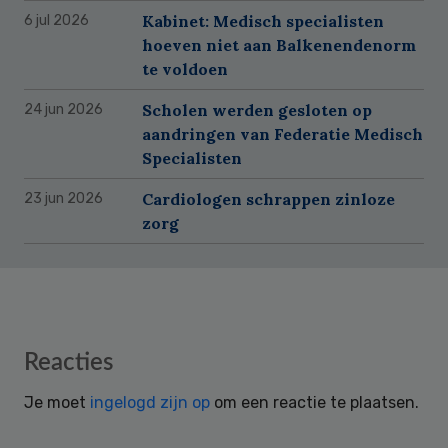
Kabinet: Medisch specialisten
6 jul 2026
hoeven niet aan Balkenendenorm
te voldoen
Scholen werden gesloten op
24 jun 2026
aandringen van Federatie Medisch
Specialisten
Cardiologen schrappen zinloze
23 jun 2026
zorg
Reader
Reacties
Interactions
Je moet
ingelogd zijn op
om een reactie te plaatsen.