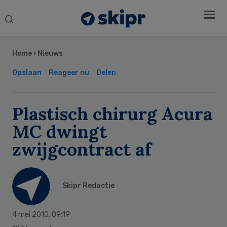
Search
this
Secondary
website
Sidebar
Home
›
Nieuws
Opslaan
Reageer nu
Delen
Plastisch chirurg Acura
MC dwingt
zwijgcontract af
Skipr Redactie
4 mei 2010
,
09:19