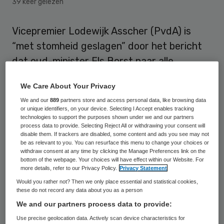
39 keer gelezen
Vicepremier Lodewijk Asscher (PvdA) is
“met stomheid geslagen” door het bericht
dat oud-minister Els Borst naar alle
waarschijnlijkheid het slachtoffer is
We Care About Your Privacy
geworden van een misdrijf. “Heel
We and our
889
partners store and access personal data, like browsing data
schokkend, een afschuwelijk bericht. Ik
or unique identifiers, on your device. Selecting I Accept enables tracking
technologies to support the purposes shown under we and our partners
hoop dat alle vragen die er nu nog bestaan,
process data to provide. Selecting Reject All or withdrawing your consent will
goed kunnen worden beantwoord. Ik wens
disable them. If trackers are disabled, some content and ads you see may not
be as relevant to you. You can resurface this menu to change your choices or
vooral de familie en nabestaanden heel veel
withdraw consent at any time by clicking the Manage Preferences link on the
bottom of the webpage. Your choices will have effect within our Website. For
sterkte”, zei Asscher, die ook minister van
more details, refer to our Privacy Policy.
Privacy Statement
Sociale Zaken is.
Would you rather not? Then we only place essential and statistical cookies,
these do not record any data about you as a person
We and our partners process data to provide:
“Borst was een hele zachtaardige vrouw.
Use precise geolocation data. Actively scan device characteristics for
Zeer betrokken. Een warme, non-macho