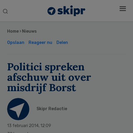
Search
this
Secondary
website
Sidebar
Home
›
Nieuws
Opslaan
Reageer nu
Delen
Politici spreken
afschuw uit over
misdrijf Borst
Skipr Redactie
13 februari 2014
,
12:09