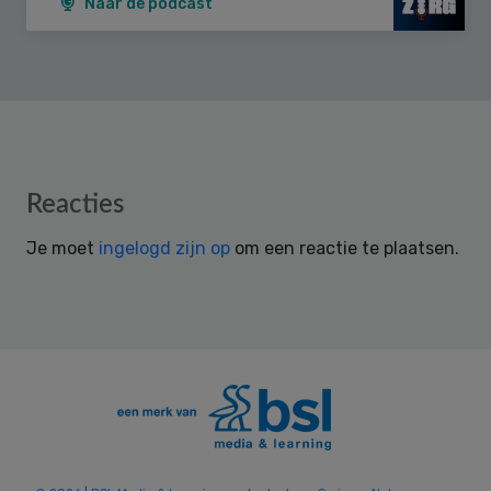
Naar de podcast
Reader
Reacties
Interactions
Je moet
ingelogd zijn op
om een reactie te plaatsen.