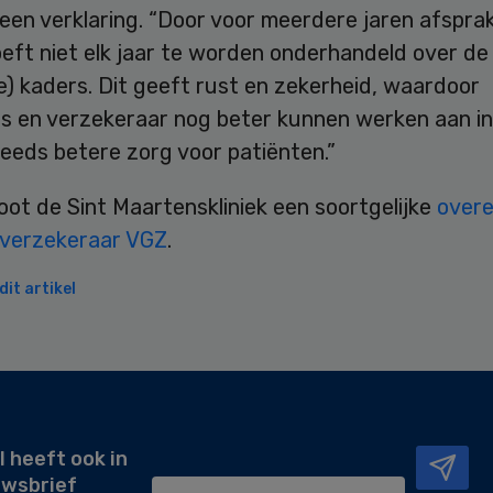
een verklaring. “Door voor meerdere jaren afspra
eft niet elk jaar te worden onderhandeld over de
le) kaders. Dit geeft rust en zekerheid, waardoor
is en verzekeraar nog beter kunnen werken aan i
eeds betere zorg voor patiënten.”
oot de Sint Maartenskliniek een soortgelijke
over
verzekeraar VGZ
.
it artikel
l heeft ook in
uwsbrief