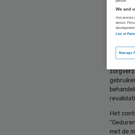
me
person
We and ou
Use precise g
device. Pers
development
List of Part
Manage P
De Sint 
zorgverze
gebruiken
behandeli
revalidat
Het contr
“Geduren
met de mo