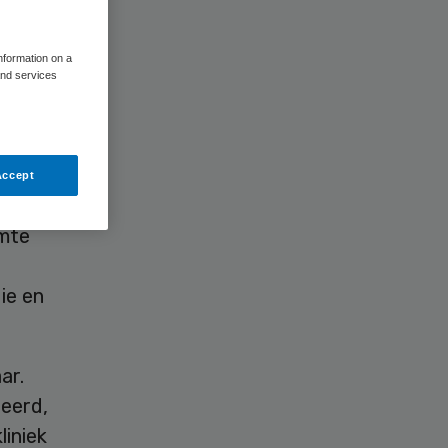
information on a
and services
Accept
st met
imte
ie en
ar.
eerd,
liniek