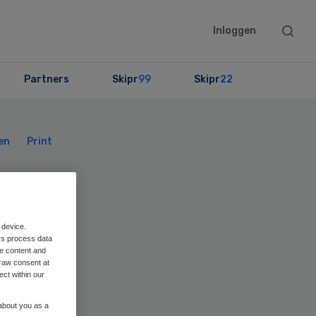
Searc
Inloggen
this
websit
Partners
Skipr
99
Skipr
22
Primary
Sidebar
en
Print
ek
 device.
rs process data
me content and
raw consent at
ect within our
 about you as a