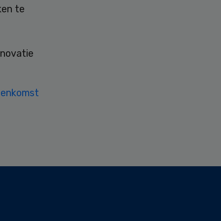
ken te
nnovatie
eenkomst