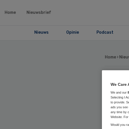
Home
Nieuwsbrief
Nieuws
Opinie
Podcast
Home
›
Nieu
Si
We Care 
We and our
slu
Selecting I 
to provide. S
ads you see 
me
any time by c
Website. For 
Would you rat