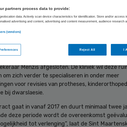
t Menzis
r partners process data to provide:
eolocation data. Actively scan device characteristics for identification. Store and/or access 
onalised advertising and content, advertising and content measurement, audience research 
.
ners (vendors)
Skipr Redactie
5 januari 2017
,
11:27
20 keer gelezen
references
Reject All
I 
Maartenskliniek heeft een meerjarige overeenkom
keraar Menzis afgesloten. De kliniek wil deze ru
 om zich verder te specialiseren in onder meer
ngen voor revisies van protheses, kinderorthoped
ie bij dwarslaesie.
act gaat in vanaf 2017 en duurt minimaal twee ja
de deze periode wordt de overeenkomst geëvalu
gelijkheid tot verlenging”, laat de Sint Maartensk