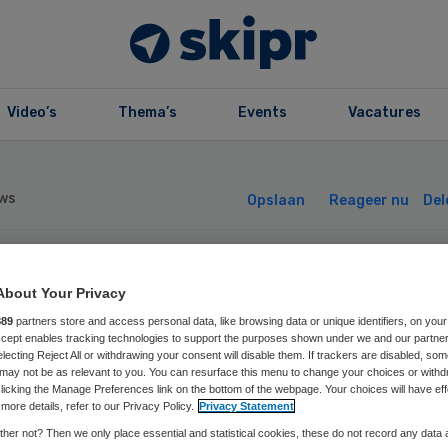
Video’s
Thema’s
Events
Vacatures
ws
Opslaan
Reageer nu
Del
nt Maartensklini
About Your Privacy
889
partners store and access personal data, like browsing data or unique identifiers, on your
it ook
Accept enables tracking technologies to support the purposes shown under we and our partne
electing Reject All or withdrawing your consent will disable them. If trackers are disabled, so
may not be as relevant to you. You can resurface this menu to change your choices or withd
erjarencontract
licking the Manage Preferences link on the bottom of the webpage. Your choices will have eff
more details, refer to our Privacy Policy.
Privacy Statement
her not? Then we only place essential and statistical cookies, these do not record any data