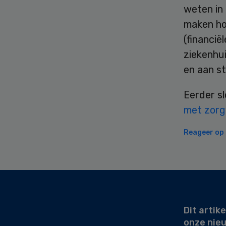
weten in 
maken ho
(financië
ziekenhu
en aan st
Eerder sl
met zorg
Reageer op d
Secondary
Sidebar
Dit artike
onze nie