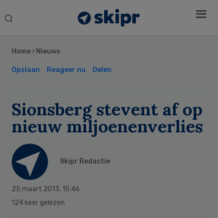
Search
this
Secondary
website
Sidebar
Home
›
Nieuws
Opslaan
Reageer nu
Delen
Sionsberg stevent af op
nieuw miljoenenverlies
Skipr Redactie
25 maart 2013
,
15:46
124 keer gelezen