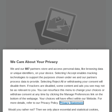
We Care About Your Privacy
We and our
887
partners store and access personal data, like browsing data
or unique identifiers, on your device. Selecting I Accept enables tracking
technologies to support the purposes shown under we and our partners
Ziekenhuis De Sionsberg in Dokkum stevent
process data to provide. Selecting Reject All or withdrawing your consent will
disable them. If trackers are disabled, some content and ads you see may not
voor 2012 af op een verlies van zeker vijf
be as relevant to you. You can resurface this menu to change your choices or
withdraw consent at any time by clicking the Manage Preferences link on the
miljoen euro. Dit blijkt uit commentaar van
bottom of the webpage. Your choices will have effect within our Website. For
more details, refer to our Privacy Policy.
Privacy Statement
bestuursvoorzitter Peter Littooy in de
Would you rather not? Then we only place essential and statistical cookies,