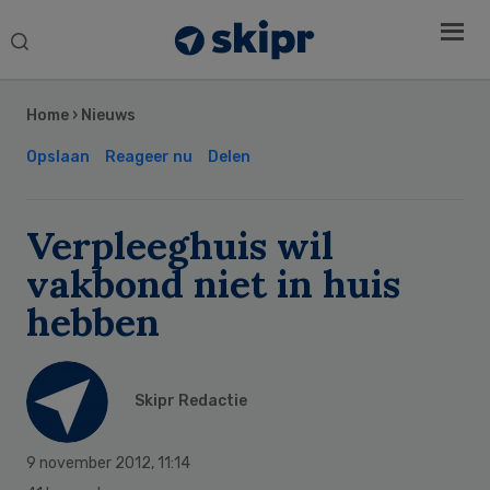
Search
this
Secondary
website
Sidebar
Home
›
Nieuws
Opslaan
Reageer nu
Delen
Verpleeghuis wil
vakbond niet in huis
hebben
Skipr Redactie
9 november 2012
,
11:14