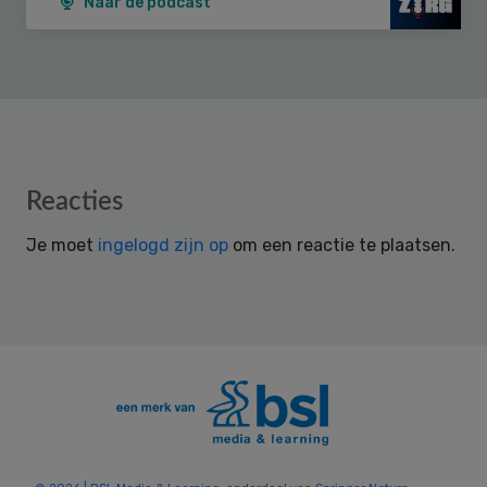
Naar de podcast
Reader
Reacties
Interactions
Je moet
ingelogd zijn op
om een reactie te plaatsen.