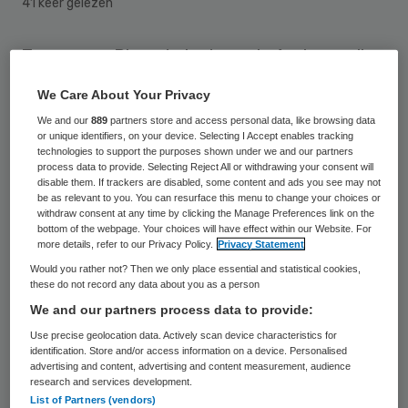
41 keer gelezen
Zorggroep Pleyade in de regio Arnhem wil
niet dat leden van de vakbond AbvaKabo
We Care About Your Privacy
FNV binnen de muren van een verpleeghuis
We and our
889
partners store and access personal data, like browsing data
actievoeren. Bestuurder Piet Hein
or unique identifiers, on your device. Selecting I Accept enables tracking
technologies to support the purposes shown under we and our partners
Jonkergouw van Pleyade heeft dat
process data to provide. Selecting Reject All or withdrawing your consent will
disable them. If trackers are disabled, some content and ads you see may not
mondeling en schriftelijk aan de bond laten
be as relevant to you. You can resurface this menu to change your choices or
withdraw consent at any time by clicking the Manage Preferences link on the
weten, zei hij vrijdag.
bottom of the webpage. Your choices will have effect within our Website. For
more details, refer to our Privacy Policy.
Privacy Statement
Would you rather not? Then we only place essential and statistical cookies,
Vakbondactie
these do not record any data about you as a person
We and our partners process data to provide:
Pleyade
omvat negen woon- en
Use precise geolocation data. Actively scan device characteristics for
verpleegcentra. Zaterdag voerde de bond
identification. Store and/or access information on a device. Personalised
advertising and content, advertising and content measurement, audience
actie tegen
overmatige werkdruk bij
research and services development.
List of Partners (vendors)
verpleeghuis Altenova
. Vrijdag is een