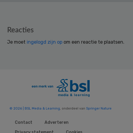
Reader
Reacties
Interactions
Je moet
ingelogd zijn op
om een reactie te plaatsen.
© 2026 | BSL Media & Learning
, onderdeel van
Springer Nature
Contact
Adverteren
Privacy statement
Cookies