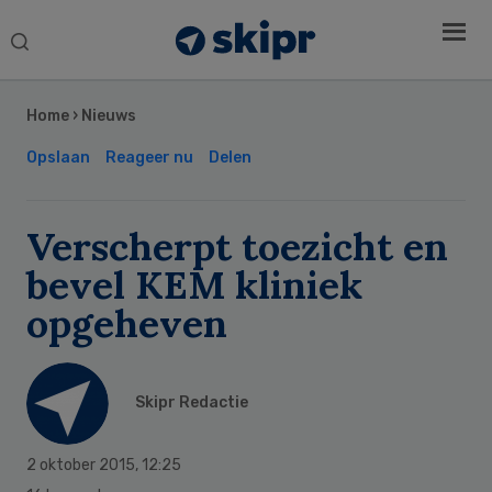
Search
this
Secondary
website
Sidebar
Home
›
Nieuws
Opslaan
Reageer nu
Delen
Verscherpt toezicht en
bevel KEM kliniek
opgeheven
Skipr Redactie
2 oktober 2015
,
12:25