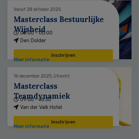
Vanaf 28 oktober 2025
Masterclass Bestuurlijke
Wijsheid
00:00 - 00:00
Den Dolder
Inschrijven
Meer informatie
16 december 2025, Utrecht
Masterclass
Teamdynamiek
09:00 - 16:30
Van der Valk Hotel
Inschrijven
Meer informatie