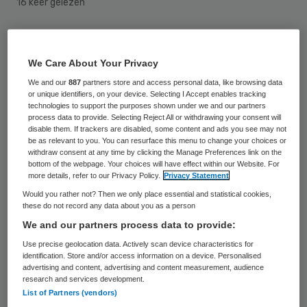
16 keer gelezen
De Inspectie voor de Gezondheidszorg
(IGZ) heeft het verscherpt toezicht op de
We Care About Your Privacy
KEM kliniek in Renswoude beëindigd. Het
We and our
887
partners store and access personal data, like browsing data
or unique identifiers, on your device. Selecting I Accept enables tracking
behandelcentrum voor plastische chirurgie
technologies to support the purposes shown under we and our partners
process data to provide. Selecting Reject All or withdrawing your consent will
verleent geen zorg meer waardoor de
disable them. If trackers are disabled, some content and ads you see may not
be as relevant to you. You can resurface this menu to change your choices or
maatregel niet meer van toepassing is.
withdraw consent at any time by clicking the Manage Preferences link on the
bottom of the webpage. Your choices will have effect within our Website. For
more details, refer to our Privacy Policy.
Privacy Statement
In november 2014 stelde de inspectie de
Would you rather not? Then we only place essential and statistical cookies,
KEM kliniek te Renswoude onder verscherpt
these do not record any data about you as a person
toezicht omdat er tekortkomingen waren
We and our partners process data to provide:
ten aanzien van de operatiekamer,
Use precise geolocation data. Actively scan device characteristics for
identification. Store and/or access information on a device. Personalised
infectiepreventiegedrag, laserveiligheid en
advertising and content, advertising and content measurement, audience
governance. Daarnaast gaf de inspectie in
research and services development.
List of Partners (vendors)
december 2014, conform artikel 8, vierde lid