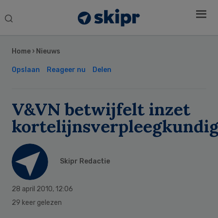
Search
this
Secondary
website
Sidebar
Home
›
Nieuws
Opslaan
Reageer nu
Delen
V&VN betwijfelt inzet
kortelijnsverpleegkundi
Skipr Redactie
28 april 2010
,
12:06
29 keer gelezen