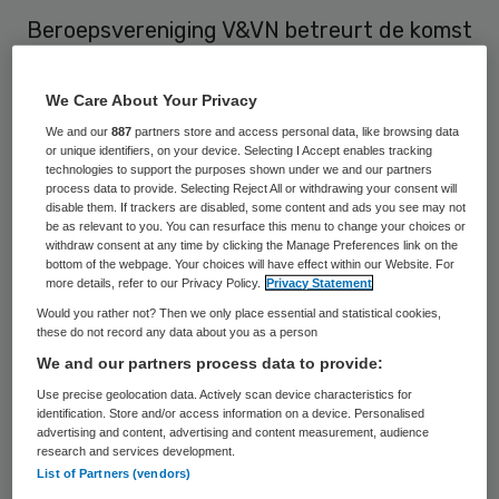
Beroepsvereniging V&VN betreurt de komst
van kortelijnsverpleegkundigen in de
Centrale Huisartsen Posten Zuidoost
We Care About Your Privacy
Brabant (CHPZoB). De vereniging zet
We and our
887
partners store and access personal data, like browsing data
or unique identifiers, on your device. Selecting I Accept enables tracking
vraagtekens bij ‘weer een nieuwe functie’.
technologies to support the purposes shown under we and our partners
process data to provide. Selecting Reject All or withdrawing your consent will
disable them. If trackers are disabled, some content and ads you see may not
Verhoudingen functies
be as relevant to you. You can resurface this menu to change your choices or
withdraw consent at any time by clicking the Manage Preferences link on the
bottom of the webpage. Your choices will have effect within our Website. For
more details, refer to our Privacy Policy.
Privacy Statement
In het najaar van 2010 starten elf
Would you rather not? Then we only place essential and statistical cookies,
kortelijnsverpleegkundigen bij de
CHPZoB
.
these do not record any data about you as a person
Zij moeten laagcomplexe spoedeisende
We and our partners process data to provide:
(huisartsen-) zorg verlenen buiten
Use precise geolocation data. Actively scan device characteristics for
identification. Store and/or access information on a device. Personalised
kantooruren om de druk op de
advertising and content, advertising and content measurement, audience
research and services development.
huisartsenposten te verminderen.
Marian
List of Partners (vendors)
Kaljouw
, voorzitter V&VN zegt op de site