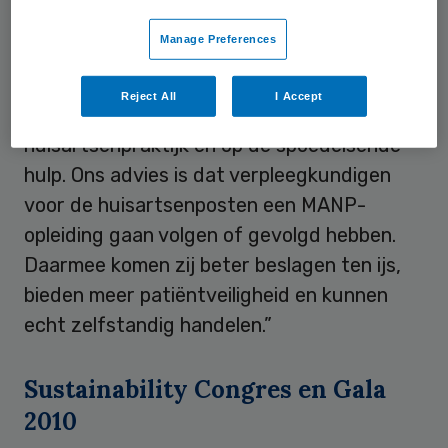
van de vereniging: “Wij zetten
vraagtekens
Manage Preferences
bij hoe deze functie zich verhoudt tot de
bestaande functies van verpleegkundig
Reject All
I Accept
specialist/nurse practitioner in de
huisartsenpraktijk en op de spoedeisende
hulp. Ons advies is dat verpleegkundigen
voor de huisartsenposten een MANP-
opleiding gaan volgen of gevolgd hebben.
Daarmee komen zij beter beslagen ten ijs,
bieden meer patiëntveiligheid en kunnen
echt zelfstandig handelen.”
Sustainability Congres en Gala
2010