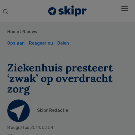
Search
this
Secondary
website
Sidebar
Home
›
Nieuws
Opslaan
Reageer nu
Delen
Ziekenhuis presteert
‘zwak’ op overdracht
zorg
Skipr Redactie
8 augustus 2014
,
07:54