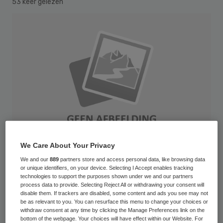
53 keer gelezen
We Care About Your Privacy
We and our
889
partners store and access personal data, like browsing data
or unique identifiers, on your device. Selecting I Accept enables tracking
technologies to support the purposes shown under we and our partners
Als het gaat om continuïteit van zorg voor
process data to provide. Selecting Reject All or withdrawing your consent will
disable them. If trackers are disabled, some content and ads you see may not
ouderen scoren ziekenhuizen “zeer zwak”.
be as relevant to you. You can resurface this menu to change your choices or
Dat constateren de initiatiefnemers van
withdraw consent at any time by clicking the Manage Preferences link on the
bottom of the webpage. Your choices will have effect within our Website. For