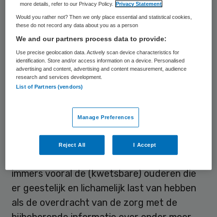
het keurmerk ‘seniorvriendelijk ziekenhuis’.
more details, refer to our Privacy Policy.
Privacy Statement
Willen ziekenhuizen volgend jaar aanspraak
Would you rather not? Then we only place essential and statistical cookies,
these do not record any data about you as a person
maken op het keurmerk dan moeten ze van
We and our partners process data to provide:
ouderenorganisaties Unie KBO, PCOB,
Use precise geolocation data. Actively scan device characteristics for
NOVG en NOOM op dit punt betere
identification. Store and/or access information on a device. Personalised
advertising and content, advertising and content measurement, audience
prestaties laten zien.
research and services development.
List of Partners (vendors)
“Voor ouderen is het van het grootste
belang dat de continuïteit van zorg goed
Manage Preferences
geregeld is”, motiveren de
ouderenorganisaties de verscherpte
Reject All
I Accept
aandacht voor dit onderwerp. “Het zijn
immers vooral de (kwetsbare) ouderen die
er geestelijk en lichamelijk last van hebben
als de overdracht van de zorg met de
bijbehorende informatie over onder meer