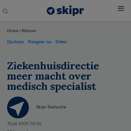
Search
this
Secondary
website
Sidebar
Home
›
Nieuws
Opslaan
Reageer nu
Delen
Ziekenhuisdirectie
meer macht over
medisch specialist
Skipr Redactie
10 juli 2009
,
05:36