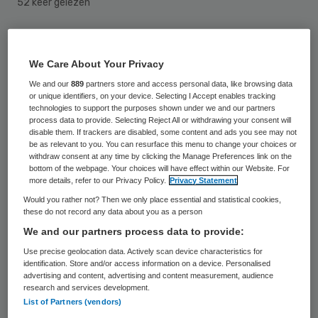
52 keer gelezen
Ziekenhuisdirecties krijgen meer greep op
medisch specialisten. De directie moet
We Care About Your Privacy
opdrachten kunnen geven over de manier
We and our
889
partners store and access personal data, like browsing data
or unique identifiers, on your device. Selecting I Accept enables tracking
waarop de specialisten hun werk doen en
technologies to support the purposes shown under we and our partners
process data to provide. Selecting Reject All or withdrawing your consent will
hoe ze daar verantwoording over afleggen.
disable them. If trackers are disabled, some content and ads you see may not
be as relevant to you. You can resurface this menu to change your choices or
Het maakt niet uit of de specialist in dienst
withdraw consent at any time by clicking the Manage Preferences link on the
is bij het ziekenhuis of daar voor eigen
bottom of the webpage. Your choices will have effect within our Website. For
more details, refer to our Privacy Policy.
Privacy Statement
rekening werkt. Dat heeft minister Ab Klink
Would you rather not? Then we only place essential and statistical cookies,
(Volksgezondheid) donderdag geschreven
these do not record any data about you as a person
We and our partners process data to provide:
aan de Tweede Kamer.
Use precise geolocation data. Actively scan device characteristics for
identification. Store and/or access information on a device. Personalised
Meer zeggenschap voor directie
advertising and content, advertising and content measurement, audience
research and services development.
List of Partners (vendors)
De minister deelt de eerdere opmerking van