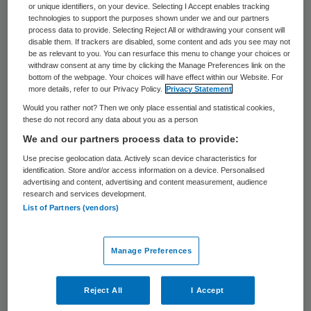
or unique identifiers, on your device. Selecting I Accept enables tracking
prostaatkanker kan aanzienlijk worden
technologies to support the purposes shown under we and our partners
process data to provide. Selecting Reject All or withdrawing your consent will
verhoogd wanneer de behandeling wordt
disable them. If trackers are disabled, some content and ads you see may not
be as relevant to you. You can resurface this menu to change your choices or
geconcentreerd in twee tot drie centra.
withdraw consent at any time by clicking the Manage Preferences link on the
Dat stelt bestuursvoorzitter Wim van der
bottom of the webpage. Your choices will have effect within our Website. For
more details, refer to our Privacy Policy.
Privacy Statement
Meeren van CZ op de website van
Would you rather not? Then we only place essential and statistical cookies,
Zorgverzekeraars Nederland (ZN).
these do not record any data about you as a person
We and our partners process data to provide:
“In Hamburg is daarvan al een best practice
Use precise geolocation data. Actively scan device characteristics for
identification. Store and/or access information on a device. Personalised
beschikbaar”, aldus Van der Meeren op
de
advertising and content, advertising and content measurement, audience
ZN-site
. “Jaarlijks komen daar bij de
research and services development.
List of Partners (vendors)
Martini-Klinik
2200 gevallen binnen, waarbij
elke specialist minstens 250 patiënten
Manage Preferences
behandelt. Ik wil het debat over deze
werkwijze dit jaar graag oplijnen.”
Reject All
I Accept