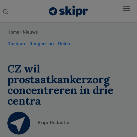
Search
this
Secondary
website
Sidebar
Home
›
Nieuws
Opslaan
Reageer nu
Delen
CZ wil
prostaatkankerzorg
concentreren in drie
centra
Skipr Redactie