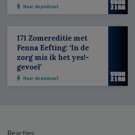
Naar de podcast
171 Zomereditie met
Fenna Eefting: ‘In de
zorg mis ik het yes!-
gevoel’
Naar de podcast
Reader
Reacties