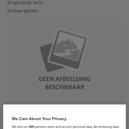
29 april 2016
,
14:00
251 keer gelezen
AppleMark
We Care About Your Privacy
De kwaliteit van de behandeling van
We and our
889
partners store and access personal data, like browsing data