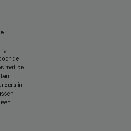
de
ing
door de
es met de
kten
urders in
ussen
geen