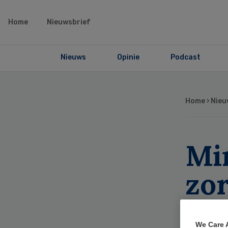
Home
Nieuwsbrief
Nieuws
Opinie
Podcast
Home
›
Nieu
Mi
zo
in
We Care 