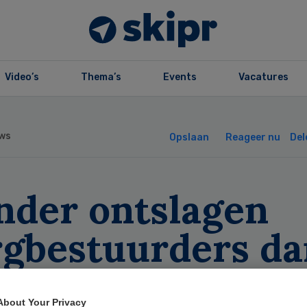
Video’s
Thema’s
Events
Vacatures
ws
Opslaan
Reageer nu
Del
nder ontslagen
rgbestuurders da
 2008
About Your Privacy