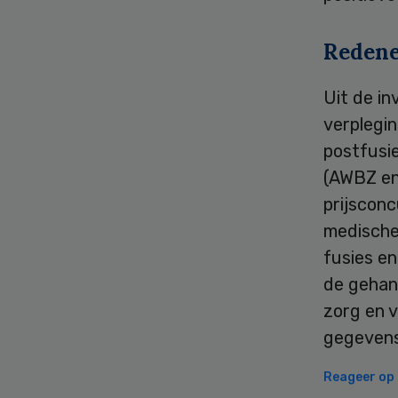
Redene
Uit de in
verplegin
postfusie
(AWBZ en
prijsconc
medische 
fusies e
de gehan
zorg en 
gegevens
Reageer op d