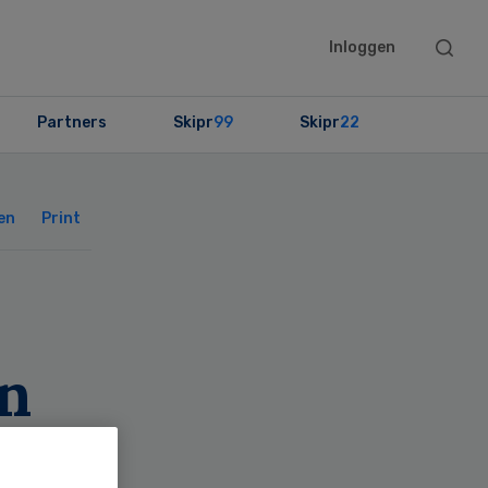
Searc
Inloggen
this
websit
Partners
Skipr
99
Skipr
22
Primary
Sidebar
en
Print
n