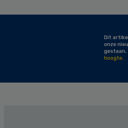
Secondary
Sidebar
Dit artike
onze nie
gestaan.
hoogte.