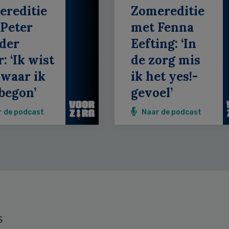
ereditie
Zomereditie
Peter
met Fenna
der
Eefting: ‘In
: ‘Ik wist
de zorg mis
 waar ik
ik het yes!-
begon’
gevoel’
r de podcast
Naar de podcast
s