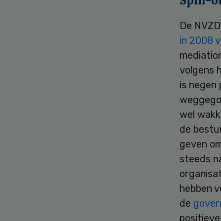
Spin-o
De NVZD-
in 2008 
mediatio
volgens h
is negen 
weggegoo
wel wakk
de bestu
geven om
steeds n
organisat
hebben v
de
gover
positieve