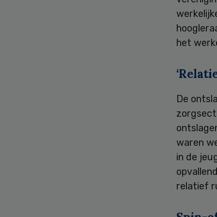
werkelijk
hooglera
het werke
‘Relatie
De ontsl
zorgsecto
ontslage
waren wer
in de jeu
opvallend
relatief r