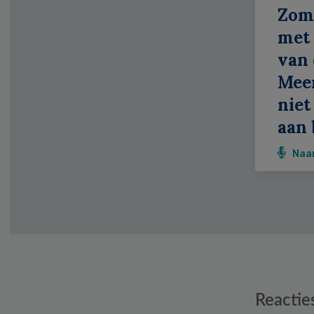
Zom
met 
van 
Meer
niet
aan 
Naa
Reader
Reactie