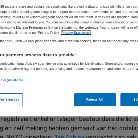
889
partners store and access personal data, like browsing data or unique identifiers, on your
Accept enables tracking technologies to support the purposes shown under we and our partne
electing Reject All or withdrawing your consent will disable them. If trackers are disabled, so
Skipr Redactie
2 september 2009
,
13:14
34 keer gelezen
may not be as relevant to you. You can resurface this menu to change your choices or withd
licking the Manage Preferences link on the bottom of the webpage. Your choices will have eff
more details, refer to our Privacy Policy.
Privacy Statement
her not? Then we only place essential and statistical cookies, these do not record any data
orgbestuurders zijn tot nu toe ontslagen in 2009.
 periode in 2008 werden 43 bestuurders ontslage
r partners process data to provide:
erden in 2008 ruim 80 bestuurders weggestuurd
eolocation data. Actively scan device characteristics for identification. Store and/or access 
onalised advertising and content, advertising and content measurement, audience research 
r 32 in 2007. Dat heeft de vereniging van bestuu
.
ners (vendors)
dheidszorg NVZD geregistreerd.
references
Reject All
I 
ijk aantal ontslagen
registreert enkel ontslagen bestuurders die lid z
g én zelf melding hebben gemaakt van het ontslag
ng. NVZD-directeur
Jan Aghina
verwacht dan ook 