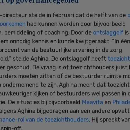
ff op governancegebied
directeur stelde in februari dat de helft van de
voorkomen
had kunnen worden door bijvoorbeeld
n, bemiddeling of coaching. Door de
ontslaggolf
is
em onnodig kennis en kunde kwijtgeraakt. “In één 
procent van de bestuurlijke ervaring in de zorg
id,” stelde Aghina. De ontslaggolf heeft
toezich
er geschud. De vraag is of toezichthouders juist
urders moeten zitten of de bestuurder ruimte m
 ondernemend te zijn. Aghina meent dat toezich
auwkeuriger kijken of bestuurders wel passen in 
ie. De situaties bij bijvoorbeeld
Meavita
en
Philad
olgens Aghina bijgedragen aan een andere opvatt
nance-rol van de toezichthouders
. Hij spreekt va
 spin-off.