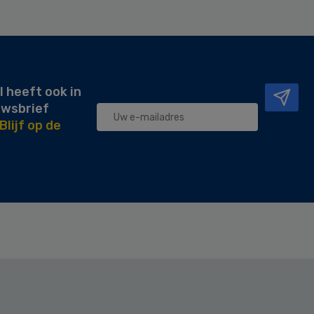
l heeft ook in
uwsbrief
Blijf op de