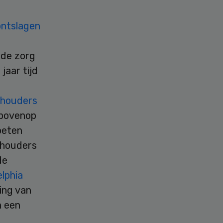
ontslagen
 de zorg
jaar tijd
thouders
 bovenop
oeten
thouders
de
elphia
ing van
n een