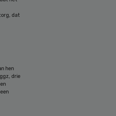
org, dat
an hen
ggz, drie
een
 een