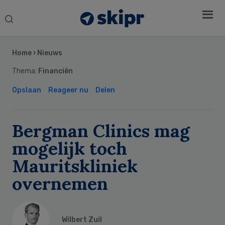
Search
this
Secondary
website
Sidebar
Home
›
Nieuws
Thema:
Financiën
Opslaan
Reageer nu
Delen
Bergman Clinics mag
mogelijk toch
Mauritskliniek
overnemen
Wilbert Zuil