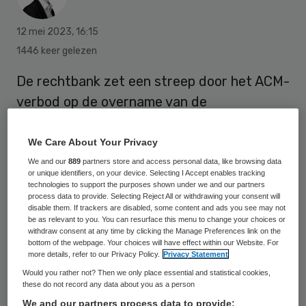
12 mei 2023
,
16:15
1446 keer gelezen
De rechtbank zet een streep door het ACM-
verbod op de overname van de
Mauritskliniek door Bergman Clinics. De
mededingingstoezichthouder kan nog wel in
We Care About Your Privacy
hoger beroep.
We and our
889
partners store and access personal data, like browsing data
or unique identifiers, on your device. Selecting I Accept enables tracking
technologies to support the purposes shown under we and our partners
process data to provide. Selecting Reject All or withdrawing your consent will
De ACM
concludeerde
dat Bergman Clinics
disable them. If trackers are disabled, some content and ads you see may not
be as relevant to you. You can resurface this menu to change your choices or
door de overname een nog sterkere
withdraw consent at any time by clicking the Manage Preferences link on the
bottom of the webpage. Your choices will have effect within our Website. For
machtspositie zou krijgen bij de
more details, refer to our Privacy Policy.
Privacy Statement
onderhandelingen met zorgverzekeraars.
Would you rather not? Then we only place essential and statistical cookies,
these do not record any data about you as a person
Uit diepgaand onderzoek van de ACM bleek
We and our partners process data to provide: