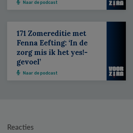
Naar de podcast
171 Zomereditie met
Fenna Eefting: ‘In de
zorg mis ik het yes!-
gevoel’
Naar de podcast
Reader
Reacties