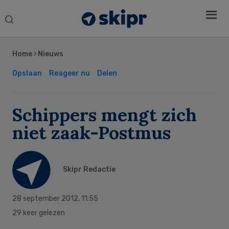
Search
this
Secondary
website
Sidebar
Home
›
Nieuws
Opslaan
Reageer nu
Delen
Schippers mengt zich
niet zaak-Postmus
Skipr Redactie
28 september 2012
,
11:55
29 keer gelezen