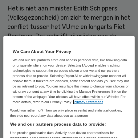
Het is niet aan minister Edith Schippers
(Volksgezondheid) om zich te mengen in het
conflict tussen het VUmc en longarts Piet
Postmus. Dat schrijft zij vrijdag aan de
Tweede Kamer.
We Care About Your Privacy
GroenLinks had vragen gesteld over
We and our
889
partners store and access personal data, like browsing data
or unique identifiers, on your device. Selecting I Accept enables tracking
Postmus, die eind augustus door het
technologies to support the purposes shown under we and our partners
process data to provide. Selecting Reject All or withdrawing your consent will
ziekenhuis
op non-actief
werd gezet omdat
disable them. If trackers are disabled, some content and ads you see may not
be as relevant to you. You can resurface this menu to change your choices or
zijn positie onhoudbaar was.
withdraw consent at any time by clicking the Manage Preferences link on the
bottom of the webpage. Your choices will have effect within our Website. For
more details, refer to our Privacy Policy.
Privacy Statement
Arbeidsrechtelijk
Would you rather not? Then we only place essential and statistical cookies,
these do not record any data about you as a person
Volgens Schippers gaat het om een
We and our partners process data to provide:
arbeidsrechtelijke zaak, waarvan haar de
Use precise geolocation data. Actively scan device characteristics for
identification. Store and/or access information on a device. Personalised